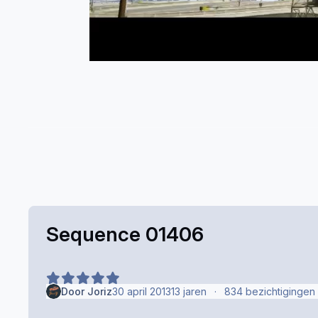
Sequence 01406
Door
Joriz
30 april 2013
13 jaren
834 bezichtigingen