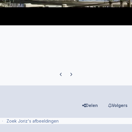
Previous carousel slide
Next carousel slide
Delen
Volgers
Zoek Joriz's afbeeldingen