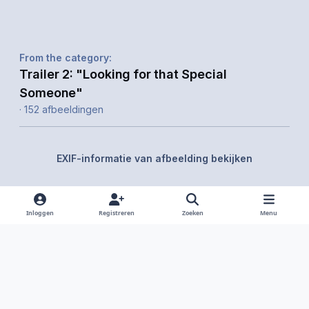
From the category:
Trailer 2: "Looking for that Special
Someone"
· 152 afbeeldingen
EXIF-informatie van afbeelding bekijken
Inloggen
Registreren
Zoeken
Menu
Delen
Volgers
Light Mode
Dark Mode
System Preference
f
i
x
y
d