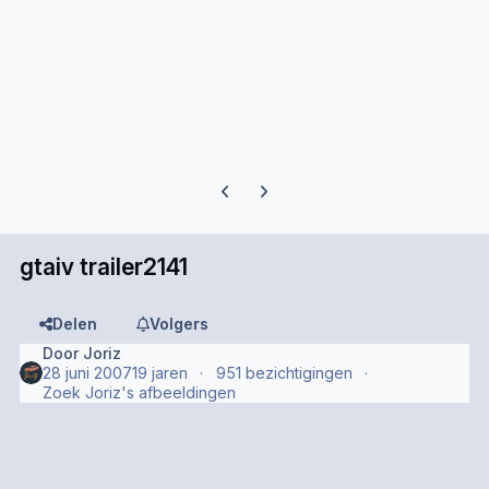
Previous carousel slide
Next carousel slide
gtaiv trailer2141
Delen
Volgers
Door
Joriz
28 juni 2007
19 jaren
951 bezichtigingen
Zoek Joriz's afbeeldingen