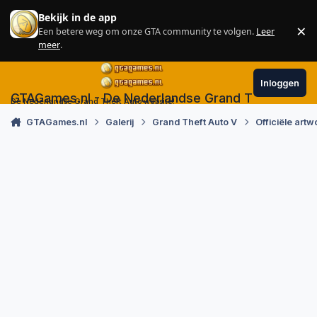
Skip to content
Bekijk in de app
×
Een betere weg om onze GTA community te volgen.
Leer
Sl
meer
.
Inloggen
GTAGames.nl - De Nederlandse Grand Theft Auto
De Nederlandse Grand Theft Auto website!
GTAGames.nl
Galerij
Grand Theft Auto V
Officiële artw