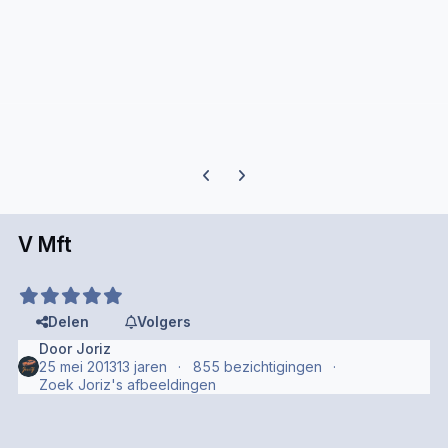
Previous carousel slide
Next carousel slide
V Mft
Delen
Volgers
Door
Joriz
25 mei 2013
13 jaren
855 bezichtigingen
Zoek Joriz's afbeeldingen