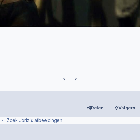
Previous carousel slide
Next carousel slide
Delen
Volgers
Zoek Joriz's afbeeldingen