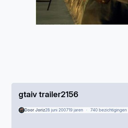
gtaiv trailer2156
Door
Joriz
28 juni 2007
19 jaren
740 bezichtigingen