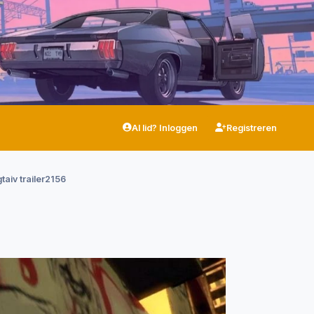
Al lid? Inloggen
Registreren
gtaiv trailer2156