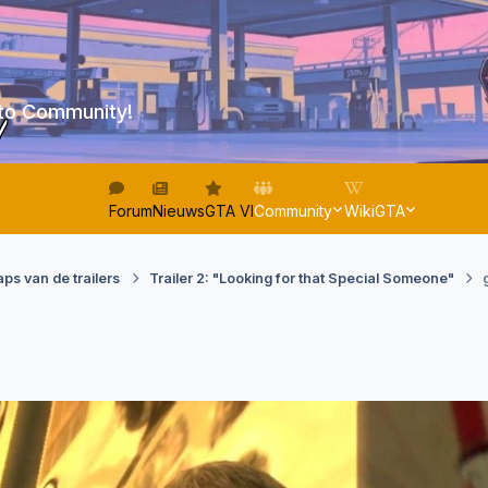
to Community!
!
Forum
Nieuws
GTA VI
Community
WikiGTA
ps van de trailers
Trailer 2: "Looking for that Special Someone"