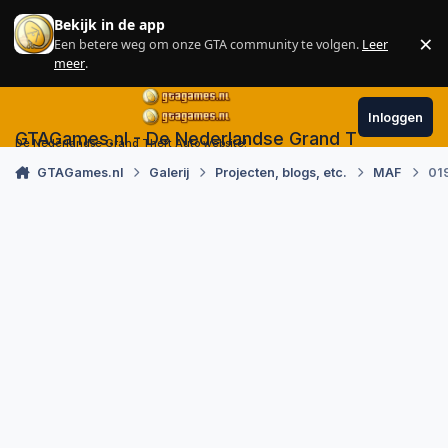
Skip to content
Bekijk in de app
×
Een betere weg om onze GTA community te volgen.
Leer
Sl
meer
.
Inloggen
GTAGames.nl - De Nederlandse Grand Theft Auto
De Nederlandse Grand Theft Auto website!
GTAGames.nl
Galerij
Projecten, blogs, etc.
MAF
01