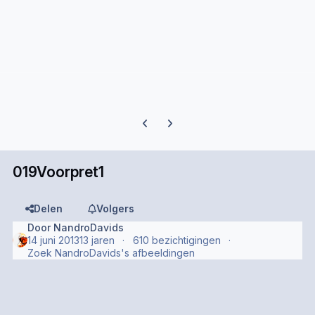
Previous carousel slide
Next carousel slide
019Voorpret1
Delen
Volgers
Door
NandroDavids
14 juni 2013
13 jaren
610 bezichtigingen
Zoek NandroDavids's afbeeldingen