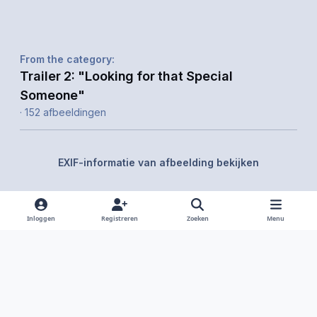
From the category:
Trailer 2: "Looking for that Special
Someone"
· 152 afbeeldingen
EXIF-informatie van afbeelding bekijken
Inloggen
Registreren
Zoeken
Menu
Delen
Volgers
Light Mode
Dark Mode
System Preference
f
i
x
y
d