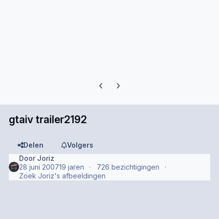
Previous carousel slide
Next carousel slide
gtaiv trailer2192
Delen
Volgers
Door
Joriz
28 juni 2007
19 jaren
726 bezichtigingen
Zoek Joriz's afbeeldingen