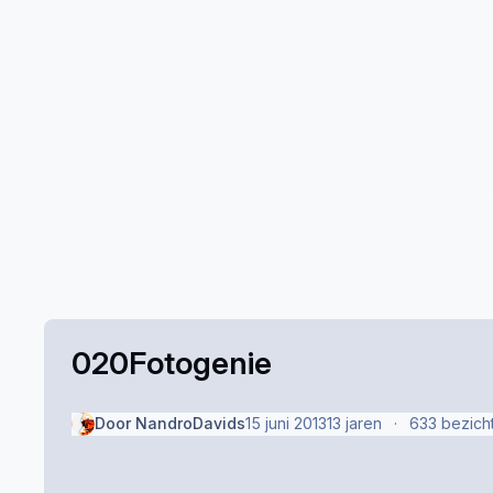
020Fotogenie
Door
NandroDavids
15 juni 2013
13 jaren
633 bezich