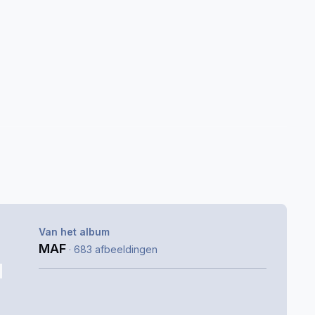
Van het album
MAF
· 683 afbeeldingen