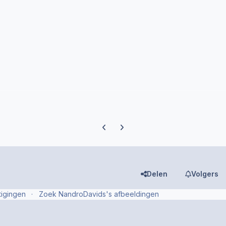
Previous carousel slide
Next carousel slide
Delen
Volgers
tigingen
Zoek NandroDavids's afbeeldingen