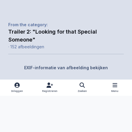
From the category:
Trailer 2: "Looking for that Special
Someone"
· 152 afbeeldingen
EXIF-informatie van afbeelding bekijken
Inloggen
Registreren
Zoeken
Menu
Delen
Volgers
Light Mode
Dark Mode
System Preference
f
i
x
y
d