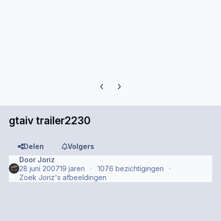
Previous carousel slide
Next carousel slide
gtaiv trailer2230
Delen
Volgers
Door
Joriz
28 juni 2007
19 jaren
1076 bezichtigingen
Zoek Joriz's afbeeldingen