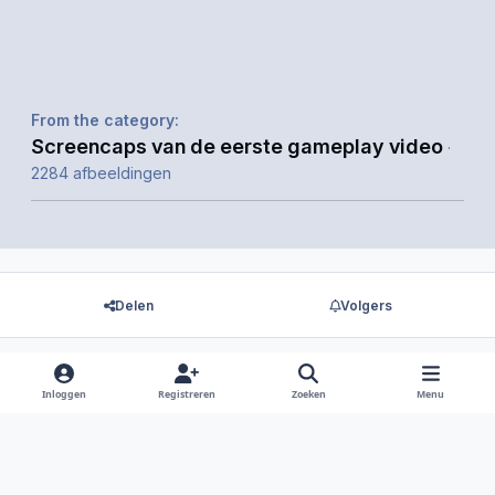
From the category:
Screencaps van de eerste gameplay video
·
2284 afbeeldingen
Delen
Volgers
Inloggen
Registreren
Zoeken
Menu
Er zijn geen reacties om weer te geven.