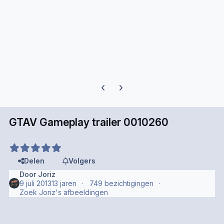
Previous carousel slide
Next carousel slide
GTAV Gameplay trailer 0010260
Delen
Volgers
Door
Joriz
9 juli 2013
13 jaren
749 bezichtigingen
Zoek Joriz's afbeeldingen