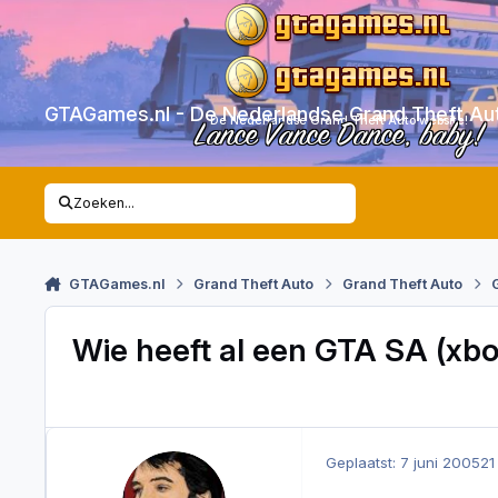
Skip to content
GTAGames.nl - De Nederlandse Grand Theft Au
De Nederlandse Grand Theft Auto website!
Lance Vance Dance, baby!
Zoeken...
GTAGames.nl
Grand Theft Auto
Grand Theft Auto
Wie heeft al een GTA SA (xbo
Geplaatst:
7 juni 2005
21