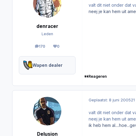
valt dit niet onder dat v
neej je kan hem uit am
denracer
Leden
170
0
berichten
Reputation
Wapen dealer
Reageren
Geplaatst:
8 juni 2005
21
valt dit niet onder dat 
neej je kan hem uit am
ik heb hem al....hoe..
Delusion