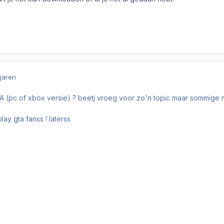
 jaren
A (pc of xbox versie) ? beetj vroeg voor zo'n topic maar sommige
ay gta fanss ! laterss