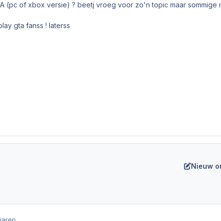
A (pc of xbox versie) ? beetj vroeg voor zo'n topic maar sommige
ay gta fanss ! laterss
Nieuw o
 jaren