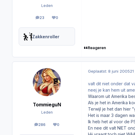
Leden
23
0
berichten
Reputation
Zakkenroller
Reageren
Geplaatst:
8 juni 2005
21
valt dit niet onder dat 
neej je kan hem uit am
Waarom uit Amerika bes
Als je het in Amerika 
TommieguN
Terwijl je het dan hie
Leden
Het is maar 3 dagen wa
Ik heb het al voor de PS
286
0
berichten
Reputation
En nee dit valt NIET ond
Hij vraagt toch niet WA