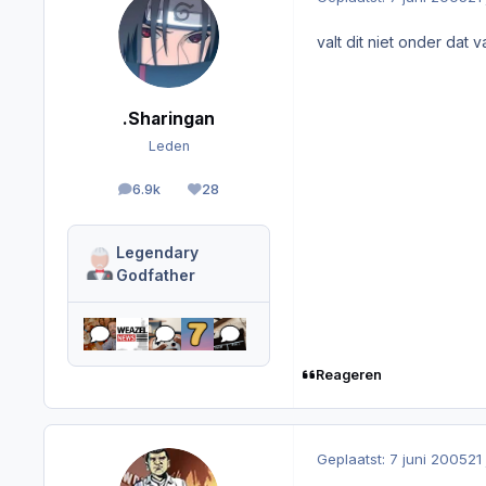
valt dit niet onder dat v
.Sharingan
Leden
6.9k
28
berichten
Reputation
Legendary
Godfather
Reageren
Geplaatst:
7 juni 2005
21