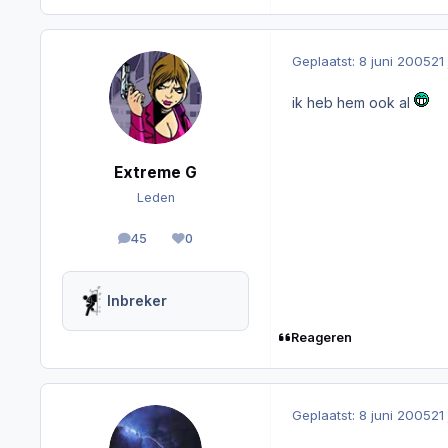
Geplaatst:
8 juni 2005
21
ik heb hem ook al
Extreme G
Leden
45
0
berichten
Reputation
Inbreker
Reageren
Geplaatst:
8 juni 2005
21