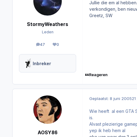
Jullie die em al hebben
verkondigen, ben nieuw
Greetz, SW
StormyWeathers
Leden
47
0
berichten
Reputation
Inbreker
Reageren
Geplaatst:
8 juni 2005
21
Wie heeft al een GTA 
is.
Alvast plezierige gamep
yep ik heb hem al
AOSY86
oke van waar dan ? epla