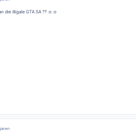
an die illigale GTA SA ?? :o :o
 jaren