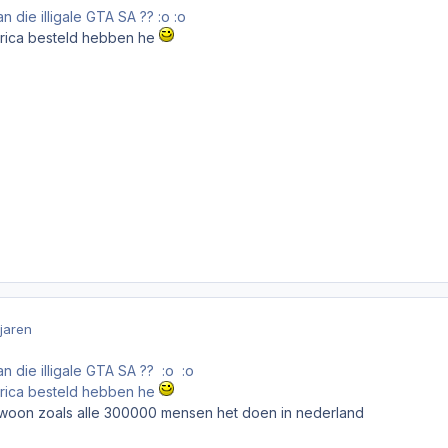
an die illigale GTA SA ?? :o :o
erica besteld hebben he
 jaren
van die illigale GTA SA ?? :o :o
erica besteld hebben he
.gewoon zoals alle 300000 mensen het doen in nederland