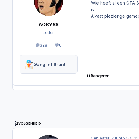
Wie heeft al een GTA S
is.
Alvast plezierige gamepl
AOSY86
Leden
328
0
berichten
Reputation
Gang infiltrant
Reageren
LAATSTE PAGINA
1
2
VOLGENDE
Geplaatst:
7 juni 2005
21