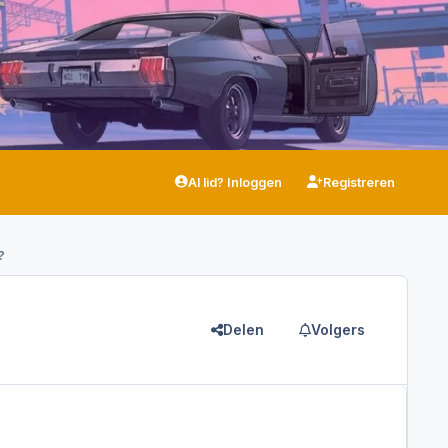
Al lid? Inloggen
Registreren
?
Delen
Volgers