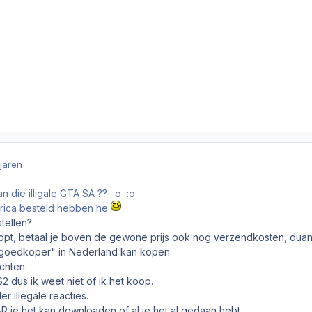
 jaren
van die illigale GTA SA ?? :o :o
erica besteld hebben he
tellen?
koopt, betaal je boven de gewone prijs ook nog verzendkosten, dua
r "goedkoper" in Nederland kan kopen.
chten.
2 dus ik weet niet of ik het koop.
er illegale reacties.
AR je het kan downloaden of al je het al gedaan hebt.