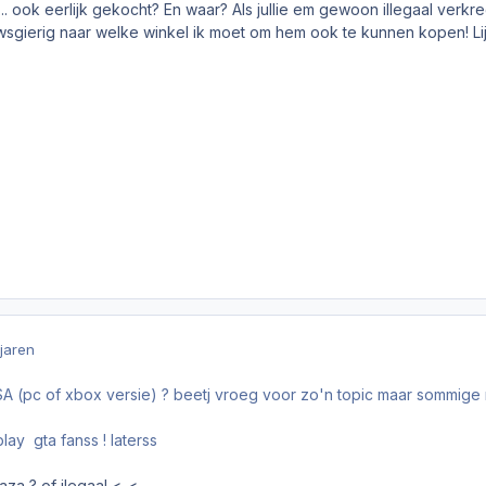
... ook eerlijk gekocht? En waar? Als jullie em gewoon illegaal ver
sgierig naar welke winkel ik moet om hem ook te kunnen kopen! Lij
 jaren
SA (pc of xbox versie) ? beetj vroeg voor zo'n topic maar sommig
lay gta fanss ! laterss
za ? of ilegaal <_<