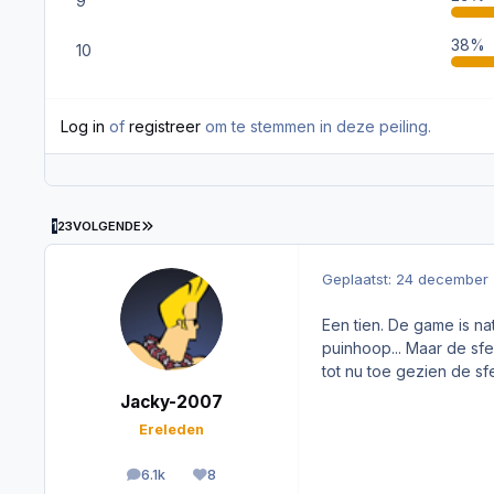
9
38%
10
Log in
of
registreer
om te stemmen in deze peiling.
LAATSTE PAGINA
1
2
3
VOLGENDE
Geplaatst:
24 december
Een tien. De game is na
puinhoop... Maar de sf
tot nu toe gezien de sf
Jacky-2007
Ereleden
6.1k
8
berichten
Reputation