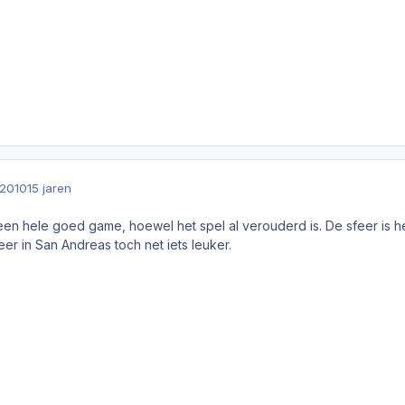
 2010
15 jaren
een hele goed game, hoewel het spel al verouderd is. De sfeer is h
eer in San Andreas toch net iets leuker.