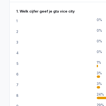
1. Welk cijfer geef je gta vice city
0%
1
0%
2
0%
3
0%
4
1%
5
3%
6
3%
7
24%
8
29%