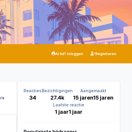
Al lid? Inloggen
Registreren
Reacties
Bezichtigingen
Aangemaakt
34
27.4k
15 jaren
15 jaren
rs
Laatste reactie
1 jaar
1 jaar
Populairste bijdragers