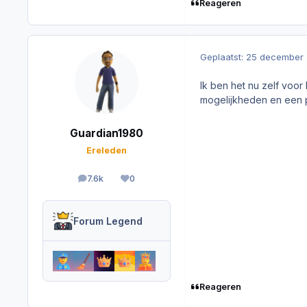
Reageren
Geplaatst:
25 december
Ik ben het nu zelf voor 
mogelijkheden en een p
Guardian1980
Ereleden
7.6k
0
berichten
Reputation
Forum Legend
Reageren