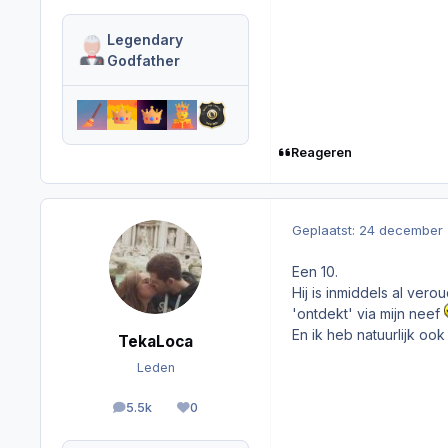
Legendary
Godfather
Reageren
Geplaatst:
24 december
Een 10.
Hij is inmiddels al ver
'ontdekt' via mijn neef
En ik heb natuurlijk oo
TekaLoca
Leden
5.5k
0
berichten
Reputation