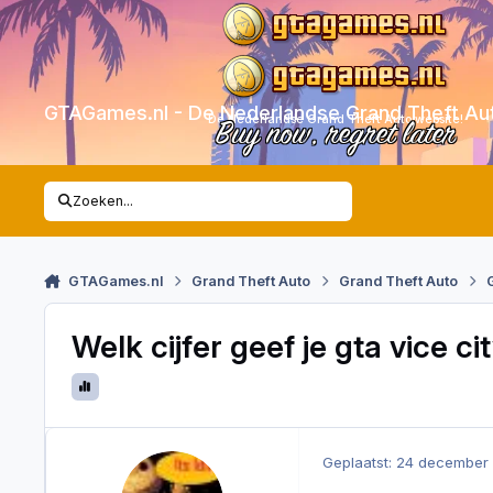
Skip to content
GTAGames.nl - De Nederlandse Grand Theft Au
De Nederlandse Grand Theft Auto website!
Buy now, regret later
Zoeken...
GTAGames.nl
Grand Theft Auto
Grand Theft Auto
Welk cijfer geef je gta vice ci
Geplaatst:
24 december