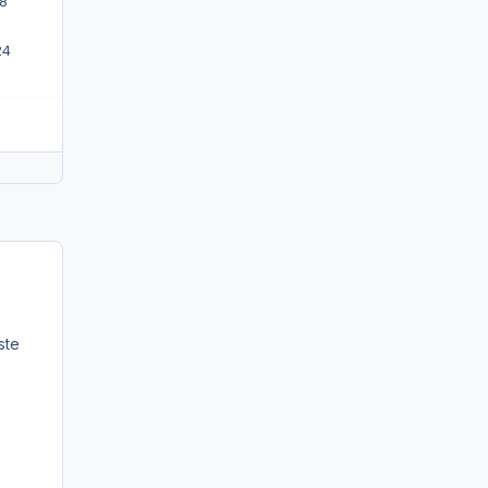
18
24
ste