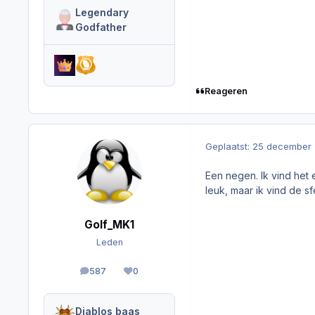
Legendary
Godfather
Reageren
Geplaatst:
25 december
Een negen. Ik vind het 
leuk, maar ik vind de sf
Golf_MK1
Leden
587
0
berichten
Reputation
Diablos baas