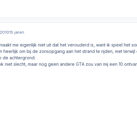
 2010
15 jaren
maakt me eigenlijk niet uit dat het verouderd is, want ik speel het s
n heerlijk om bij de zonsopgang aan het strand te rijden, met terwijl
p de achtergrond.
ok niet slecht, maar nog geen andere GTA zou van mij een 10 ontva