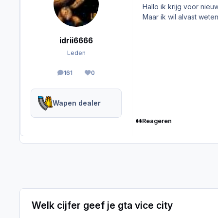
Hallo ik krijg voor nieuw
Maar ik wil alvast weten
idrii6666
Leden
161
0
berichten
Reputation
Wapen dealer
Reageren
Welk cijfer geef je gta vice city