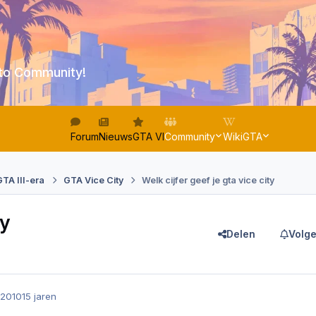
to Community!
Forum
Nieuws
GTA VI
Community
WikiGTA
GTA III-era
GTA Vice City
Welk cijfer geef je gta vice city
ty
Delen
Volge
 2010
15 jaren