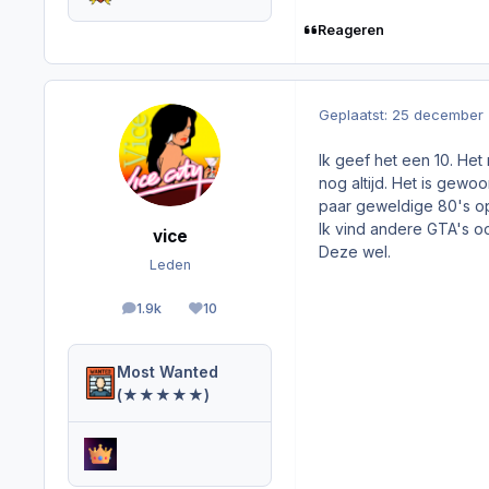
Reageren
Geplaatst:
25 december
Ik geef het een 10. Het 
nog altijd. Het is gewoo
paar geweldige 80's o
Ik vind andere GTA's o
vice
Deze wel.
Leden
1.9k
10
berichten
Reputation
Most Wanted
(★★★★★)