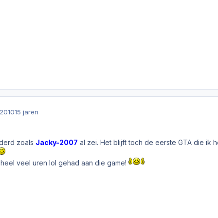
 2010
15 jaren
ouderd zoals
Jacky-2007
al zei. Het blijft toch de eerste GTA die ik 
k heel veel uren lol gehad aan die game!