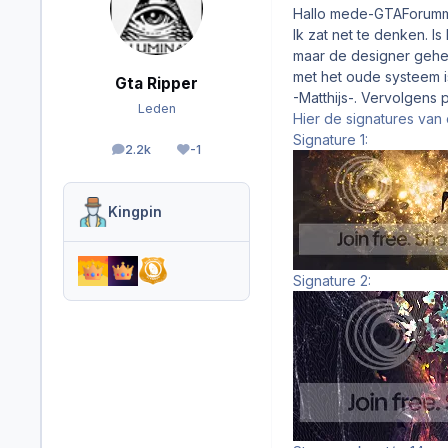
Hallo mede-GTAForumm
Ik zat net te denken. I
maar de designer geheim
met het oude systeem is
Gta Ripper
-Matthijs-. Vervolgens p
Leden
Hier de signatures van
Signature 1:
2.2k
-1
berichten
Reputation
Kingpin
Signature 2: