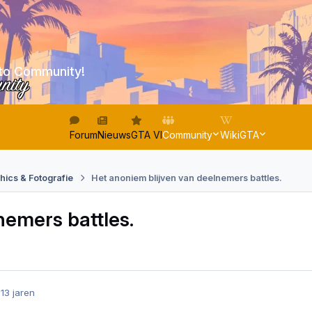
to Community!
unity
Forum
Nieuws
GTA VI
Community
WikiGTA
hics & Fotografie
Het anoniem blijven van deelnemers battles.
nemers battles.
3
13 jaren