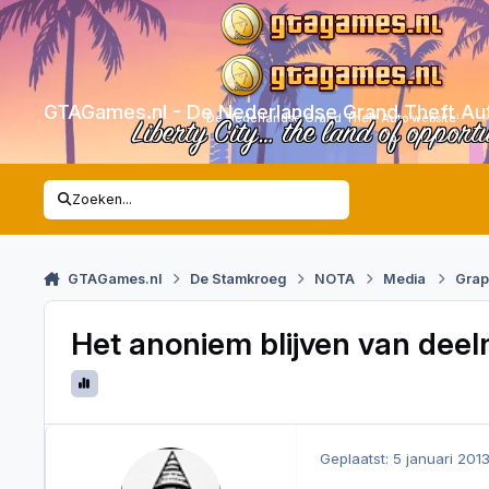
Skip to content
GTAGames.nl - De Nederlandse Grand Theft Au
De Nederlandse Grand Theft Auto website!
Liberty City… the land of opport
Zoeken...
GTAGames.nl
De Stamkroeg
NOTA
Media
Grap
Het anoniem blijven van deel
Geplaatst:
5 januari 201