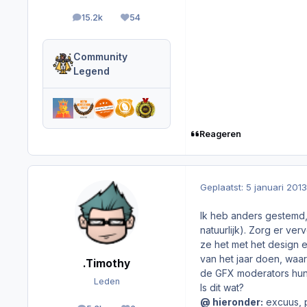
15.2k
54
berichten
Reputation
Community
Legend
Reageren
Geplaatst:
5 januari 2013
Ik heb anders gestemd
natuurlijk). Zorg er v
ze het met het design e
van het jaar doen, waar
.Timothy
de GFX moderators hun 
Leden
Is dit wat?
@ hieronder:
excuus, p