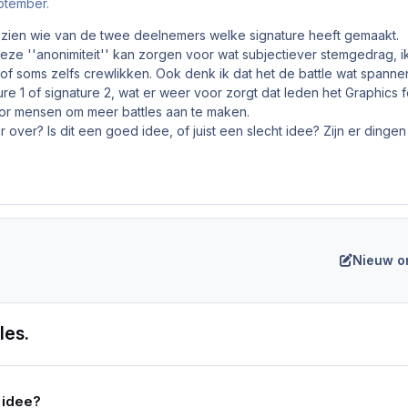
ptember.
et zien wie van de twee deelnemers welke signature heeft gemaakt.
deze ''anonimiteit'' kan zorgen voor wat subjectiever stemgedrag, i
k of soms zelfs crewlikken. Ook denk ik dat het de battle wat spanne
ture 1 of signature 2, wat er weer voor zorgt dat leden het Graphic
oor mensen om meer battles aan te maken.
 over? Is dit een goed idee, of juist een slecht idee? Zijn er dinge
Nieuw o
les.
 idee?