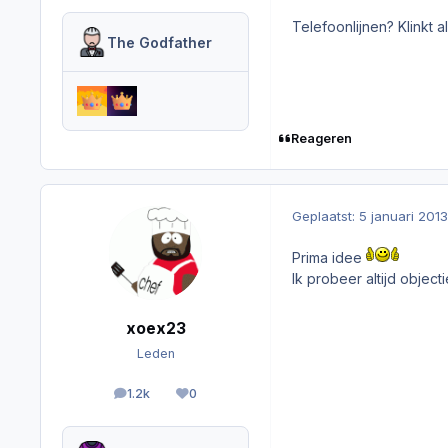
Telefoonlijnen? Klinkt a
The Godfather
Reageren
Geplaatst:
5 januari 2013
Prima idee
Ik probeer altijd objecti
xoex23
Leden
1.2k
0
berichten
Reputation