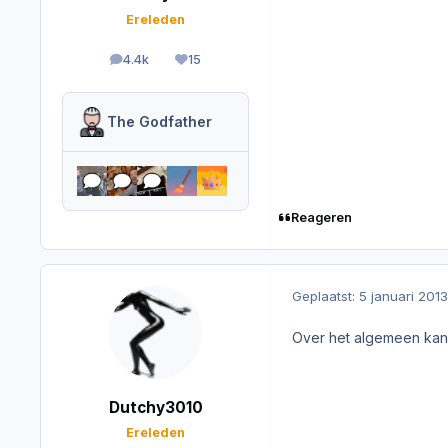
Ereleden
4.4k
15
berichten
Reputation
The Godfather
Reageren
Geplaatst:
5 januari 2013
Over het algemeen kan j
Dutchy3010
Ereleden