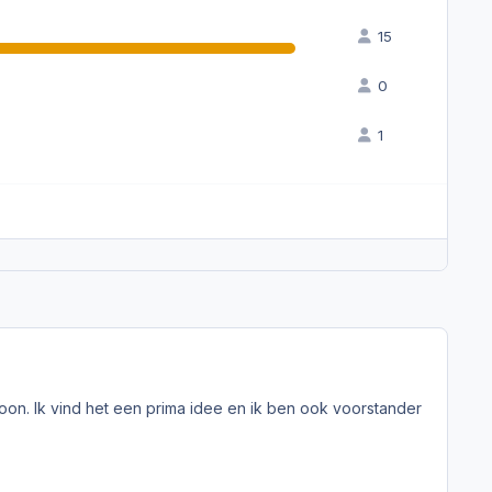
15
0
1
soon. Ik vind het een prima idee en ik ben ook voorstander