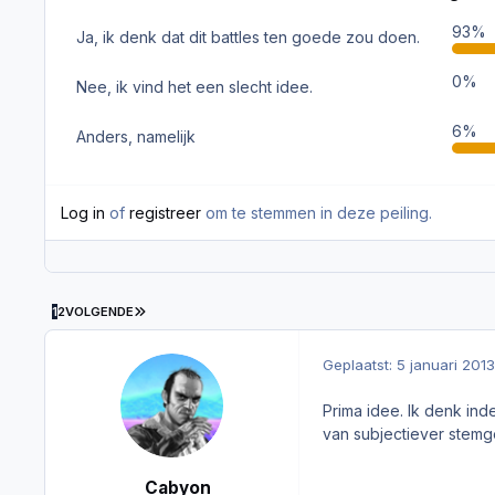
93%
Ja, ik denk dat dit battles ten goede zou doen.
0%
Nee, ik vind het een slecht idee.
6%
Anders, namelijk
Log in
of
registreer
om te stemmen in deze peiling.
LAATSTE PAGINA
1
2
VOLGENDE
Geplaatst:
5 januari 2013
Prima idee. Ik denk ind
van subjectiever stem
Cabyon