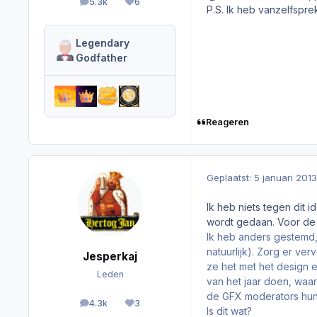
5.3k
6
berichten
Reputation
P.S. Ik heb vanzelfspre
Legendary
Godfather
Reageren
Geplaatst:
5 januari 2013
Ik heb niets tegen dit i
wordt gedaan. Voor de v
Ik heb anders gestemd
natuurlijk). Zorg er v
Jesperkaj
ze het met het design e
Leden
van het jaar doen, waar
de GFX moderators hun 
4.3k
3
berichten
Reputation
Is dit wat?