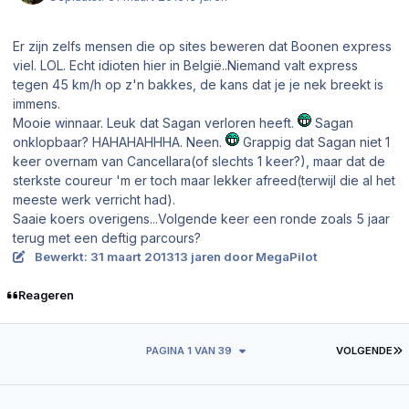
Er zijn zelfs mensen die op sites beweren dat Boonen express
viel. LOL. Echt idioten hier in België..Niemand valt express
tegen 45 km/h op z'n bakkes, de kans dat je je nek breekt is
immens.
Mooie winnaar. Leuk dat Sagan verloren heeft.
Sagan
onklopbaar? HAHAHAHHHA. Neen.
Grappig dat Sagan niet 1
keer overnam van Cancellara(of slechts 1 keer?), maar dat de
sterkste coureur 'm er toch maar lekker afreed(terwijl die al het
meeste werk verricht had).
Saaie koers overigens...Volgende keer een ronde zoals 5 jaar
terug met een deftig parcours?
Bewerkt:
31 maart 2013
13 jaren
door MegaPilot
Reageren
L
PAGINA 1 VAN 39
VOLGENDE