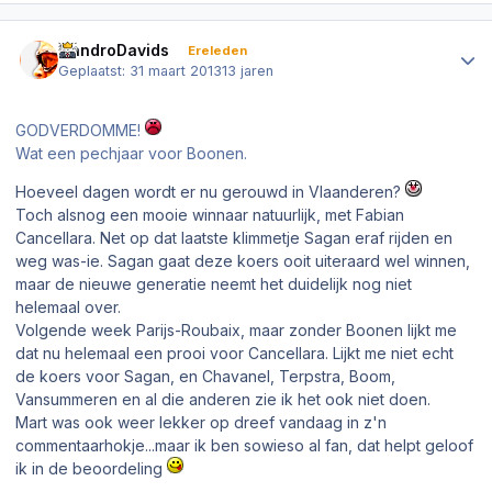
Author stats
NandroDavids
Ereleden
Geplaatst:
31 maart 2013
13 jaren
GODVERDOMME!
Wat een pechjaar voor Boonen.
Hoeveel dagen wordt er nu gerouwd in Vlaanderen?
Toch alsnog een mooie winnaar natuurlijk, met Fabian
Cancellara. Net op dat laatste klimmetje Sagan eraf rijden en
weg was-ie. Sagan gaat deze koers ooit uiteraard wel winnen,
maar de nieuwe generatie neemt het duidelijk nog niet
helemaal over.
Volgende week Parijs-Roubaix, maar zonder Boonen lijkt me
dat nu helemaal een prooi voor Cancellara. Lijkt me niet echt
de koers voor Sagan, en Chavanel, Terpstra, Boom,
Vansummeren en al die anderen zie ik het ook niet doen.
Mart was ook weer lekker op dreef vandaag in z'n
commentaarhokje...maar ik ben sowieso al fan, dat helpt geloof
ik in de beoordeling