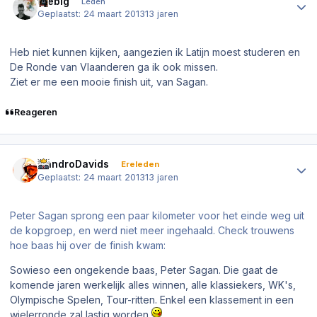
thebig
Leden
Geplaatst:
24 maart 2013
13 jaren
Heb niet kunnen kijken, aangezien ik Latijn moest studeren en
De Ronde van Vlaanderen ga ik ook missen.
Ziet er me een mooie finish uit, van Sagan.
Reageren
Author stats
NandroDavids
Ereleden
Geplaatst:
24 maart 2013
13 jaren
Peter Sagan sprong een paar kilometer voor het einde weg uit
de kopgroep, en werd niet meer ingehaald. Check trouwens
hoe baas hij over de finish kwam:
Sowieso een ongekende baas, Peter Sagan. Die gaat de
komende jaren werkelijk alles winnen, alle klassiekers, WK's,
Olympische Spelen, Tour-ritten. Enkel een klassement in een
wielerronde zal lastig worden