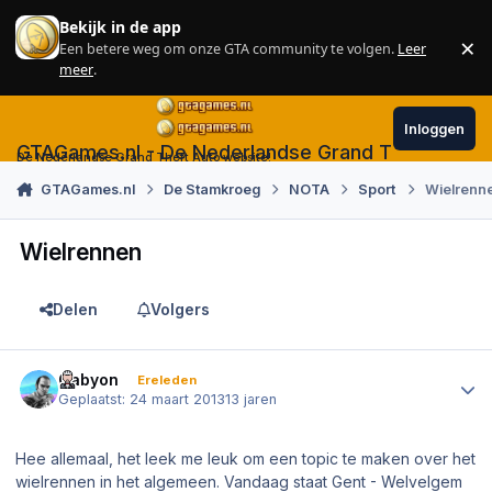
Skip to content
Bekijk in de app
×
Een betere weg om onze GTA community te volgen.
Leer
Sl
meer
.
Inloggen
GTAGames.nl - De Nederlandse Grand Theft Auto
De Nederlandse Grand Theft Auto website!
GTAGames.nl
De Stamkroeg
NOTA
Sport
Wielrenn
Wielrennen
Delen
Volgers
Author stats
Cabyon
Ereleden
Geplaatst:
24 maart 2013
13 jaren
Hee allemaal, het leek me leuk om een topic te maken over het
wielrennen in het algemeen. Vandaag staat Gent - Welvelgem