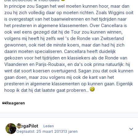
In principe zou Sagan het wel moeten kunnen hoor, maar dan
zou hij zich volledig daar op moeten richten. Zoals Wiggins ooit
is overgestapt van het baanwielrennen en het tijdrijden naar
het presteren in algemene klassementen. Over Cancellara is
ook wel eens gezegd dat hij de Tour zou kunnen winnen,
volgens mij heeft hij zelfs wel 's de Ronde van Zwitserland
gewonnen, ook niet de minste koers, maar dan had hij zich
daarin moeten specialiseren. Cancellara heeft duidelijk
gekozen voor het tijdrijden en klassiekers als de Ronde van
Vlaanderen en Parijs-Roubaix, en da's ook prima natuurlijk: hij
wint dat soort koersen overtuigend. Sagan zou dat ook kunnen
gaan doen, maar zou volgens mij ook de kant van het
presteren in algemene klassementen op kunnen gaan. Eigenlijk
hoop ik dat hij dat laatste gaat proberen...
Reageren
Author stats
MegaPilot
Leden
Geplaatst:
25 maart 2013
13 jaren