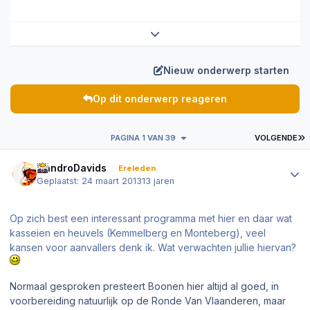
Expand topic overview
Nieuw onderwerp starten
Op dit onderwerp reageren
L
PAGINA 1 VAN 39
VOLGENDE
Author stats
NandroDavids
Ereleden
Geplaatst:
24 maart 2013
13 jaren
Op zich best een interessant programma met hier en daar wat
kasseien en heuvels (Kemmelberg en Monteberg), veel
kansen voor aanvallers denk ik. Wat verwachten jullie hiervan?
Normaal gesproken presteert Boonen hier altijd al goed, in
voorbereiding natuurlijk op de Ronde Van Vlaanderen, maar