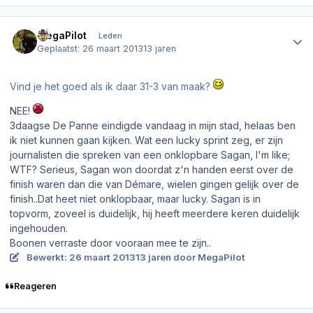
Author stats
MegaPilot
Leden
Geplaatst:
26 maart 2013
13 jaren
Vind je het goed als ik daar
31-3
van maak?
NEE!
3daagse De Panne eindigde vandaag in mijn stad, helaas ben
ik niet kunnen gaan kijken. Wat een lucky sprint zeg, er zijn
journalisten die spreken van een onklopbare Sagan, I'm like;
WTF? Serieus, Sagan won doordat z'n handen eerst over de
finish waren dan die van Démare, wielen gingen gelijk over de
finish..Dat heet niet onklopbaar, maar lucky. Sagan is in
topvorm, zoveel is duidelijk, hij heeft meerdere keren duidelijk
ingehouden.
Boonen verraste door vooraan mee te zijn..
Bewerkt:
26 maart 2013
13 jaren
door MegaPilot
Reageren