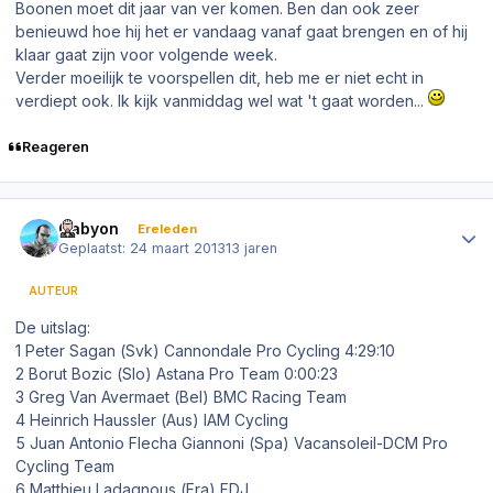
Boonen moet dit jaar van ver komen. Ben dan ook zeer
benieuwd hoe hij het er vandaag vanaf gaat brengen en of hij
klaar gaat zijn voor volgende week.
Verder moeilijk te voorspellen dit, heb me er niet echt in
verdiept ook. Ik kijk vanmiddag wel wat 't gaat worden...
Reageren
Author stats
Cabyon
Ereleden
Geplaatst:
24 maart 2013
13 jaren
AUTEUR
De uitslag:
1 Peter Sagan (Svk) Cannondale Pro Cycling 4:29:10
2 Borut Bozic (Slo) Astana Pro Team 0:00:23
3 Greg Van Avermaet (Bel) BMC Racing Team
4 Heinrich Haussler (Aus) IAM Cycling
5 Juan Antonio Flecha Giannoni (Spa) Vacansoleil-DCM Pro
Cycling Team
6 Matthieu Ladagnous (Fra) FDJ