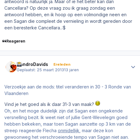
antwoord is natuurlijk ja. Maar of ie het beter kan dan
Cancellara? Op deze vraag zou ik graag zondag een
antwoord hebben, en ik hoop op een volmondige neen en
een Sagan die compleet de vernieling in wordt gereden door
een beresterke Cancellara..:$
Reageren
Author stats
NandroDavids
Ereleden
Geplaatst:
25 maart 2013
13 jaren
Verzoekje aan de mods: titel veranderen in 30 - 3 Ronde van
Vlaanderen
Vind je het goed als ik daar
31-3
van maak?
Oh, en het moge duidelijk zijn dat Sagan een ongekende
versnelling bezit. Ik weet niet of jullie Gent-Wevelegm goed
hebben bekeken, maar toen Sagan aanzette op 3 km van de
streep reageerde Flecha
onmidellijk
, maar deze kon
gewoonweg het verschroeiende tempo van Sagan niet aan.