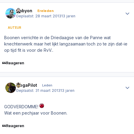
Author stats
Cabyon
Ereleden
Geplaatst:
28 maart 2013
13 jaren
AUTEUR
Boonen verrichte in de Driedaagse van de Panne wat
knechtenwerk maar het lijkt langzaamaan toch zo te zijn dat-ie
op tijd fit is voor de RvV..
Reageren
Author stats
MegaPilot
Leden
Geplaatst:
31 maart 2013
13 jaren
GODVERDOMME!
Wat een pechjaar voor Boonen.
Reageren