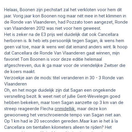
Helaas, Boonen zijn pechstart zal het verkloten voor hem dit
jaar. Vorig jaar kon Boonen nog maar nét mee in het klimmen in
de Ronde van Vlaanderen, had Pozzato toen aangezet, Ronde
van Vlaanderen 2012 was niet voor hem geweest.
Het is zeker na de E3 prijs wel duidelijk dat ook Cancellara
herboren is. Ik heb iets persoonlijk tegen Sagan, ik wens hem
geen val toe, maar ik wens wel dat iemand anders wint. Ik hoop
dat Cancellara de Ronde Van Vlaanderen gaat winnen, mijn
favoriet Tom Boonen is voor deze editie helemaal
afgeschreven, dus ik ga maar voor de vriendelijke Zwitser die
de koers maakt.
Verzoekje aan de mods: titel veranderen in 30 - 3 Ronde van
Vlaanderen
Oh, en het moge duidelijk zijn dat Sagan een ongekende
versnelling bezit. Ik weet niet of jullie Gent-Wevelegm goed
hebben bekeken, maar toen Sagan aanzette op 3 km van de
streep reageerde Flecha
onmidellijk
, maar deze kon
gewoonweg het verschroeiende tempo van Sagan niet aan.
Op 1 km had ie 20 seconden gereden..Maar kan ie het à la
Cancellara om tientallen kilometers alleen te rijden? Het