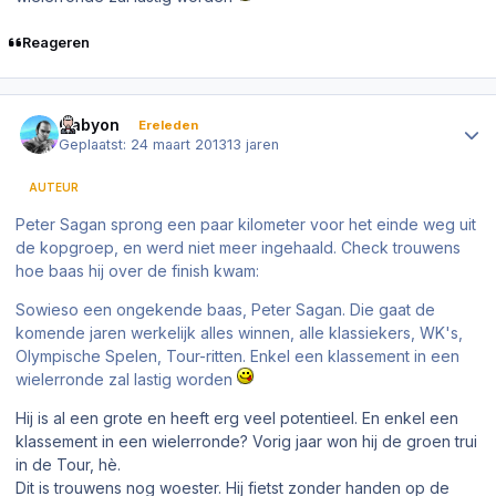
Reageren
Author stats
Cabyon
Ereleden
Geplaatst:
24 maart 2013
13 jaren
AUTEUR
Peter Sagan sprong een paar kilometer voor het einde weg uit
de kopgroep, en werd niet meer ingehaald. Check trouwens
hoe baas hij over de finish kwam:
Sowieso een ongekende baas, Peter Sagan. Die gaat de
komende jaren werkelijk alles winnen, alle klassiekers, WK's,
Olympische Spelen, Tour-ritten. Enkel een klassement in een
wielerronde zal lastig worden
Hij is al een grote en heeft erg veel potentieel. En enkel een
klassement in een wielerronde? Vorig jaar won hij de groen trui
in de Tour, hè.
Dit is trouwens nog woester. Hij fietst zonder handen op de