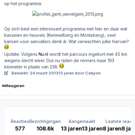
op het programma:
Op zich best een interessant programma met hier en daar wat
kasseien en heuvels (Kemmelberg en Monteberg), veel
kansen voor aanvallers denk ik. Wat verwachten jullie hiervan?
Update: Volgens
Nu.nl
wordt het parcours ingekort met 45 km
wegens slecht weer. Dus nu rijden de renners maar 193
kilometer in plaats van 238.
Bewerkt:
24 maart 2013
13 jaren
door Cabyon
Reageren
Reacties
Bezichtigingen
Aangemaakt
Laatste react
577
108.6k
13 jaren
13 jaren
8 jaren
8 jar