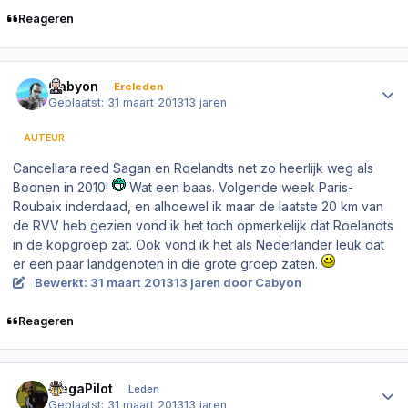
Reageren
Author stats
Cabyon
Ereleden
Geplaatst:
31 maart 2013
13 jaren
AUTEUR
Cancellara reed Sagan en Roelandts net zo heerlijk weg als
Boonen in 2010!
Wat een baas. Volgende week Paris-
Roubaix inderdaad, en alhoewel ik maar de laatste 20 km van
de RVV heb gezien vond ik het toch opmerkelijk dat Roelandts
in de kopgroep zat. Ook vond ik het als Nederlander leuk dat
er een paar landgenoten in die grote groep zaten.
Bewerkt:
31 maart 2013
13 jaren
door Cabyon
Reageren
Author stats
MegaPilot
Leden
Geplaatst:
31 maart 2013
13 jaren