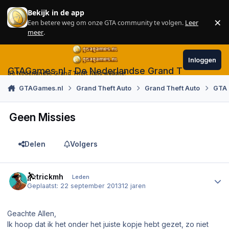
Skip to content
Bekijk in de app
×
Een betere weg om onze GTA community te volgen.
Leer
Sl
meer
.
Inloggen
GTAGames.nl - De Nederlandse Grand Theft Auto
De Nederlandse Grand Theft Auto website!
GTAGames.nl
Grand Theft Auto
Grand Theft Auto
GTA 
Geen Missies
Delen
Volgers
Author stats
patrickmh
Leden
Geplaatst:
22 september 2013
12 jaren
Geachte Allen,
Ik hoop dat ik het onder het juiste kopje hebt gezet, zo niet