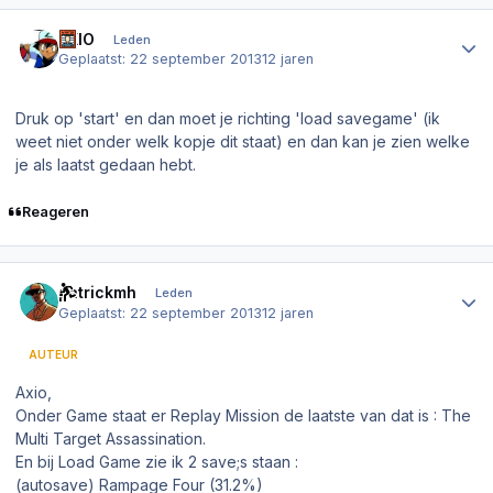
Author stats
AXIO
Leden
Geplaatst:
22 september 2013
12 jaren
Druk op 'start' en dan moet je richting 'load savegame' (ik
weet niet onder welk kopje dit staat) en dan kan je zien welke
je als laatst gedaan hebt.
Reageren
Author stats
patrickmh
Leden
Geplaatst:
22 september 2013
12 jaren
AUTEUR
Axio,
Onder Game staat er Replay Mission de laatste van dat is : The
Multi Target Assassination.
En bij Load Game zie ik 2 save;s staan :
(autosave) Rampage Four (31.2%)