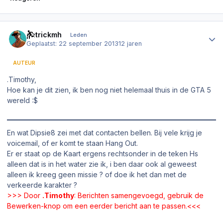
Author stats
patrickmh
Leden
Geplaatst:
22 september 2013
12 jaren
AUTEUR
.Timothy,
Hoe kan je dit zien, ik ben nog niet helemaal thuis in de GTA 5
wereld :$
En wat Dipsie8 zei met dat contacten bellen. Bij vele krijg je
voicemail, of er komt te staan Hang Out.
Er er staat op de Kaart ergens rechtsonder in de teken Hs
alleen dat is in het water zie ik, i ben daar ook al geweest
alleen ik kreeg geen missie ? of doe ik het dan met de
verkeerde karakter ?
>>> Door
.Timothy
: Berichten samengevoegd, gebruik de
Bewerken-knop om een eerder bericht aan te passen.<<<