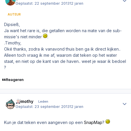
Geplaatst:
22 september 2013
12 jaren
AUTEUR
Dipsie8,
Ja want het rare is, die getallen worden na mate van de sub-
missie's niet minder
.
.Timothy,
Oké thanks, zodra ik vanavond thuis ben ga ik direct kijken..
Alleen toch vraag ik me af, waarom dat teken op het water
staat, en niet op de kant van de haven.. weet je waar ik bedoel
?
Reageren
Author stats
.Timothy
Leden
Geplaatst:
23 september 2013
12 jaren
Kun je dat teken even aangeven op een
SnapMap
?