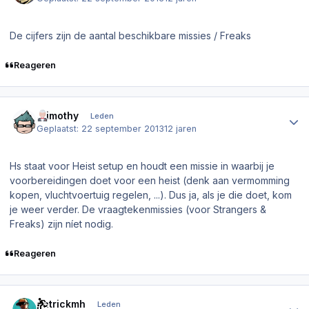
De cijfers zijn de aantal beschikbare missies / Freaks
Reageren
Author stats
.Timothy
Leden
Geplaatst:
22 september 2013
12 jaren
Hs
staat voor
Heist setup
en houdt een missie in waarbij je
voorbereidingen doet voor een heist (denk aan vermomming
kopen, vluchtvoertuig regelen, ...). Dus ja, als je die doet, kom
je weer verder. De vraagtekenmissies (voor Strangers &
Freaks) zijn níet nodig.
Reageren
Author stats
patrickmh
Leden