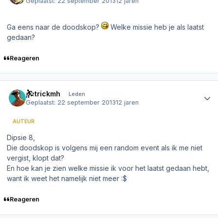
Geplaatst:
22 september 2013
12 jaren
Ga eens naar de doodskop?
Welke missie heb je als laatst
gedaan?
Reageren
Author stats
patrickmh
Leden
Geplaatst:
22 september 2013
12 jaren
AUTEUR
Dipsie 8,
Die doodskop is volgens mij een random event als ik me niet
vergist, klopt dat?
En hoe kan je zien welke missie ik voor het laatst gedaan hebt,
want ik weet het namelijk niet meer :$
Reageren