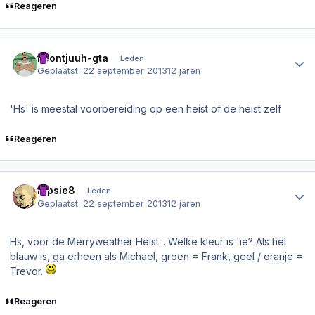
Reageren
Author stats
Leontjuuh-gta
Leden
Geplaatst:
22 september 2013
12 jaren
'Hs' is meestal voorbereiding op een heist of de heist zelf
Reageren
Author stats
Dipsie8
Leden
Geplaatst:
22 september 2013
12 jaren
Hs, voor de Merryweather Heist... Welke kleur is 'ie? Als het
blauw is, ga erheen als Michael, groen = Frank, geel / oranje =
Trevor.
Reageren