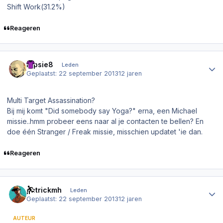
Shift Work(31.2%)
Reageren
Author stats
Dipsie8
Leden
Geplaatst:
22 september 2013
12 jaren
Multi Target Assassination?
Bij mij komt "Did somebody say Yoga?" erna, een Michael
missie..hmm probeer eens naar al je contacten te bellen? En
doe één Stranger / Freak missie, misschien updatet 'ie dan.
Reageren
Author stats
patrickmh
Leden
Geplaatst:
22 september 2013
12 jaren
AUTEUR