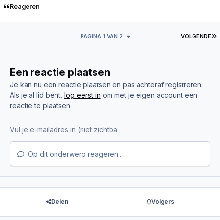
Reageren
L
PAGINA 1 VAN 2
VOLGENDE
Een reactie plaatsen
Je kan nu een reactie plaatsen en pas achteraf registreren.
Als je al lid bent,
log eerst in
om met je eigen account een
reactie te plaatsen.
Op dit onderwerp reageren...
Delen
Volgers