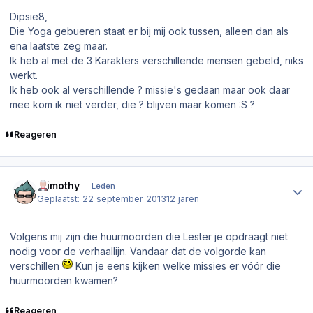
Dipsie8,
Die Yoga gebueren staat er bij mij ook tussen, alleen dan als
ena laatste zeg maar.
Ik heb al met de 3 Karakters verschillende mensen gebeld, niks
werkt.
Ik heb ook al verschillende ? missie's gedaan maar ook daar
mee kom ik niet verder, die ? blijven maar komen :S ?
Reageren
Author stats
.Timothy
Leden
Geplaatst:
22 september 2013
12 jaren
Volgens mij zijn die huurmoorden die Lester je opdraagt niet
nodig voor de verhaallijn. Vandaar dat de volgorde kan
verschillen
Kun je eens kijken welke missies er vóór die
huurmoorden kwamen?
Reageren