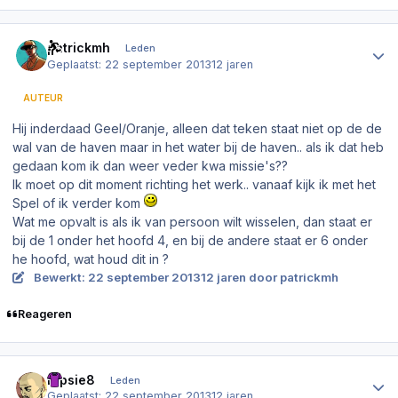
Author stats
patrickmh
Leden
Geplaatst:
22 september 2013
12 jaren
AUTEUR
Hij inderdaad Geel/Oranje, alleen dat teken staat niet op de de
wal van de haven maar in het water bij de haven.. als ik dat heb
gedaan kom ik dan weer veder kwa missie's??
Ik moet op dit moment richting het werk.. vanaaf kijk ik met het
Spel of ik verder kom
Wat me opvalt is als ik van persoon wilt wisselen, dan staat er
bij de 1 onder het hoofd 4, en bij de andere staat er 6 onder
he hoofd, wat houd dit in ?
Bewerkt:
22 september 2013
12 jaren
door patrickmh
Reageren
Author stats
Dipsie8
Leden
Geplaatst:
22 september 2013
12 jaren