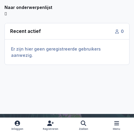
Naar onderwerpenlijst
Recent actief
0
Er zijn hier geen geregistreerde gebruikers
aanwezig.
Inloggen
Registreren
Zoeken
Menu
Light Mode
Dark Mode
System Preference
f
i
x
y
d