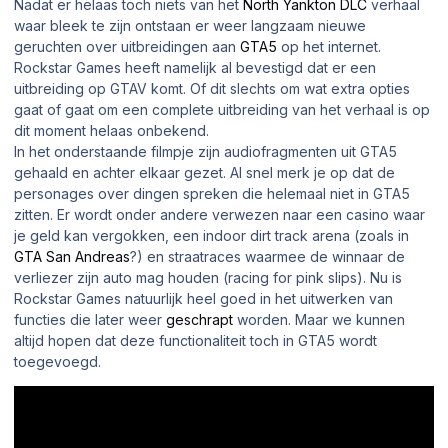
Nadat er helaas toch niets van het
North Yankton DLC
verhaal
waar bleek te zijn ontstaan er weer langzaam nieuwe
geruchten over uitbreidingen aan
GTA5
op het internet.
Rockstar Games heeft namelijk al bevestigd dat er een
uitbreiding op GTAV komt. Of dit slechts om wat extra opties
gaat of gaat om een complete uitbreiding van het verhaal is op
dit moment helaas onbekend.
In het onderstaande filmpje zijn audiofragmenten uit GTA5
gehaald en achter elkaar gezet. Al snel merk je op dat de
personages over dingen spreken die helemaal niet in GTA5
zitten. Er wordt onder andere verwezen naar een casino waar
je geld kan vergokken, een indoor dirt track arena (zoals in
GTA San Andreas
?) en straatraces waarmee de winnaar de
verliezer zijn auto mag houden (
racing for pink slips
). Nu is
Rockstar Games natuurlijk heel goed in het uitwerken van
functies die later weer
geschrapt
worden. Maar we kunnen
altijd hopen dat deze functionaliteit toch in GTA5 wordt
toegevoegd.