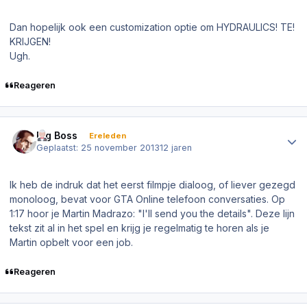
Dan hopelijk ook een customization optie om HYDRAULICS! TE!
KRIJGEN!
Ugh.
Reageren
Author stats
Big Boss
Ereleden
Geplaatst:
25 november 2013
12 jaren
Ik heb de indruk dat het eerst filmpje dialoog, of liever gezegd
monoloog, bevat voor GTA Online telefoon conversaties. Op
1:17 hoor je Martin Madrazo: "I'll send you the details". Deze lijn
tekst zit al in het spel en krijg je regelmatig te horen als je
Martin opbelt voor een job.
Reageren