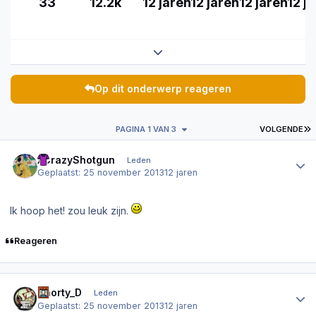
33
12.2k
12 jaren
12 jaren
12 jaren
12 j
Expand topic overview
Op dit onderwerp reageren
L
PAGINA 1 VAN 3
VOLGENDE
Author stats
xCrazyShotgun
Leden
Geplaatst:
25 november 2013
12 jaren
Ik hoop het! zou leuk zijn.
Reageren
Author stats
Shorty_D
Leden
Geplaatst:
25 november 2013
12 jaren