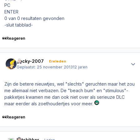
PC
ENTER
0 van 0 resultaten gevonden
-sluit tabblad-
Reageren
Author stats
Jacky-2007
Ereleden
Geplaatst:
25 november 2013
12 jaren
Zijn de betere nieuwtjes, wel "slechts" geruchten maar het zou
me allemaal niet verbazen. De "beach bum" en "stimulous"-
pakketjes kwamen me dan ook niet over als serieuze DLC
maar eerder als zoethoudertjes voor meer.
Reageren
Author stats
Flitskikker