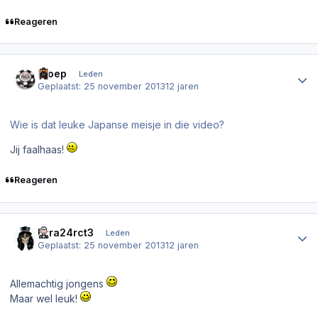
Reageren
Author stats
Kloep
Leden
Geplaatst:
25 november 2013
12 jaren
Wie is dat leuke Japanse meisje in die video?
Jij faalhaas!
Reageren
Author stats
Ezra24rct3
Leden
Geplaatst:
25 november 2013
12 jaren
Allemachtig jongens
Maar wel leuk!