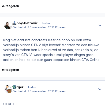
Reageren
Author stats
Kenny-Petrovic
Leden
Geplaatst:
25 november 2013
12 jaren
Nog niet echt iets concreets maar de hoop op een extra
verhaallijn binnen GTA V blijft levend! Mochten ze een nieuwe
verhaallijn maken ben ik benieuwd of ze dan, net zoals bij de
story's van GTA IV, weer speciale multiplayer dingen gaan
maken en hoe ze dat dan gaan toepassen binnen GTA: Online.
Reageren
Author stats
Rutger.
Leden
Geplaatst:
25 november 2013
12 jaren
CTRL + F