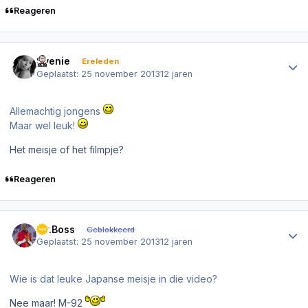
Reageren
Author stats
Svenie
Ereleden
Geplaatst:
25 november 2013
12 jaren
Allemachtig jongens
Maar wel leuk!
Het meisje of het filmpje?
Reageren
Author stats
Mr.Boss
Geblokkeerd
Geplaatst:
25 november 2013
12 jaren
Wie is dat leuke Japanse meisje in die video?
Nee maar! M-92