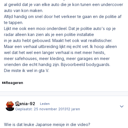
al gewild dat je van elke auto die je kon tunen een undercover
auto van kon maken.
Altijd handig om snel door het verkeer te gaan en de politie af
te tappen.
Lijkt me ook een mooi onderdeel. Dat je politie auto's op je
radar alleen kan zien als je een politie installatie
in je auto hebt gebouwd. Maakt het ook wat reallistischer.
Maar een verhaal uitbreiding lijkt mij echt vet. Ik hoop alleen
wel dat het wel een langer verhaal is met meer heists,
meer safehouses, meer kleding, meer garages en meer
vrienden die echt handig zijn. Bijvoorbeeld bodyguards.
Die miste ik wel in gta V.
Reageren
Author stats
Mania-92
Leden
Geplaatst:
25 november 2013
12 jaren
Wie is dat leuke Japanse meisje in die video?