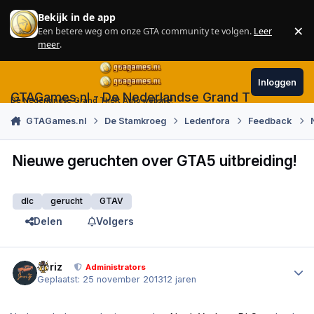
Skip to content
Bekijk in de app
×
Een betere weg om onze GTA community te volgen.
Leer
Sl
meer
.
Inloggen
GTAGames.nl - De Nederlandse Grand Theft Auto
De Nederlandse Grand Theft Auto website!
GTAGames.nl
De Stamkroeg
Ledenfora
Feedback
Nieuwe geruchten over GTA5 uitbreiding!
dlc
gerucht
GTAV
Delen
Volgers
Author stats
Joriz
Administrators
Geplaatst:
25 november 2013
12 jaren