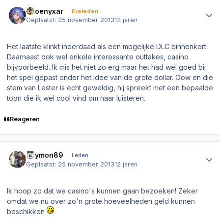
Author stats
Phoenyxar
Ereleden
Geplaatst:
25 november 2013
12 jaren
Het laatste klinkt inderdaad als een mogelijke DLC binnenkort.
Daarnaast ook wel enkele interessante outtakes, casino
bijvoorbeeld. Ik mis het niet zo erg maar het had wel goed bij
het spel gepast onder het idee van de grote dollar. Oow en die
stem van Lester is echt geweldig, hij spreekt met een bepaalde
toon die ik wel cool vind om naar luisteren.
Reageren
Author stats
Raymon89
Leden
Geplaatst:
25 november 2013
12 jaren
Ik hoop zo dat we casino's kunnen gaan bezoeken! Zeker
omdat we nu over zo'n grote hoeveelheden geld kunnen
beschikken