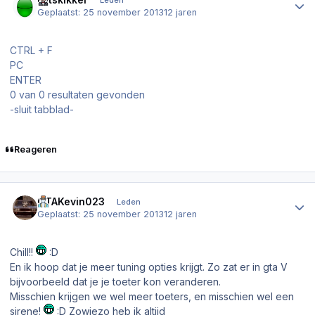
Leden
Geplaatst:
25 november 2013
12 jaren
CTRL + F
PC
ENTER
0 van 0 resultaten gevonden
-sluit tabblad-
Reageren
Author stats
GTAKevin023
Leden
Geplaatst:
25 november 2013
12 jaren
Chill!!
:D
En ik hoop dat je meer tuning opties krijgt. Zo zat er in gta V
bijvoorbeeld dat je je toeter kon veranderen.
Misschien krijgen we wel meer toeters, en misschien wel een
sirene!
:D Zowiezo heb ik altijd