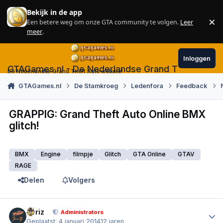
Skip to content
Bekijk in de app
×
Een betere weg om onze GTA community te volgen.
Leer
Sl
meer
.
Inloggen
GTAGames.nl - De Nederlandse Grand Theft Auto
De Nederlandse Grand Theft Auto website!
GTAGames.nl
De Stamkroeg
Ledenfora
Feedback
GRAPPIG: Grand Theft Auto Online BMX
glitch!
BMX
Engine
filmpje
Glitch
GTA Online
GTAV
RAGE
Delen
Volgers
Author stats
Joriz
Administrators
Geplaatst:
4 januari 2014
12 jaren