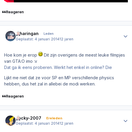
Reageren
Author stats
.Sharingan
Leden
Geplaatst:
4 januari 2014
12 jaren
Hoe kom je erop
Dit zijn overigens de meest leuke filmpjes
van GTA:O imo :v
Dat ga ik eens proberen. Werkt het enkel in online? Die
Lijkt me niet dat ze voor SP en MP verschillende physics
hebben, dus het zal in allebei de modi werken.
Reageren
Author stats
Jacky-2007
Ereleden
Geplaatst:
4 januari 2014
12 jaren