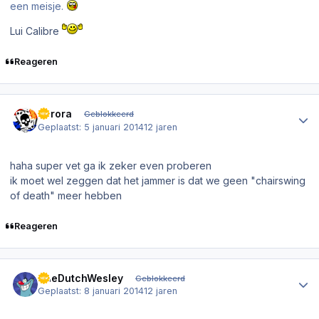
een meisje.
Lui Calibre
Reageren
Author stats
aerora
Geblokkeerd
Geplaatst:
5 januari 2014
12 jaren
haha super vet ga ik zeker even proberen
ik moet wel zeggen dat het jammer is dat we geen "chairswing
of death" meer hebben
Reageren
Author stats
TheDutchWesley
Geblokkeerd
Geplaatst:
8 januari 2014
12 jaren