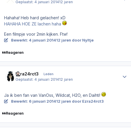
Geplaatst:
4 januari 2014
12 jaren
Hahaha! Heb hard gelachen! xD
HAHAHA HOE ZE lachen haha
Een filmpje voor 2min kijken. Ftw!
Bewerkt:
4 januari 2014
12 jaren
door Nyltje
Reageren
Author stats
Ezra24rct3
Leden
Geplaatst:
4 januari 2014
12 jaren
Ja ik ben fan van VanOss, Wildcat, H2O, en Daihti!
Bewerkt:
6 januari 2014
12 jaren
door Ezra24rct3
Reageren
Author stats