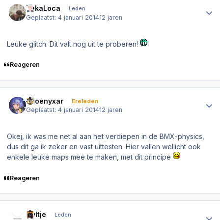
TekaLoca
Leden
Geplaatst:
4 januari 2014
12 jaren
Leuke glitch. Dit valt nog uit te proberen!
Reageren
Author stats
Phoenyxar
Ereleden
Geplaatst:
4 januari 2014
12 jaren
Okej, ik was me net al aan het verdiepen in de BMX-physics,
dus dit ga ik zeker en vast uittesten. Hier vallen wellicht ook
enkele leuke maps mee te maken, met dit principe
Reageren
Author stats
Nyltje
Leden