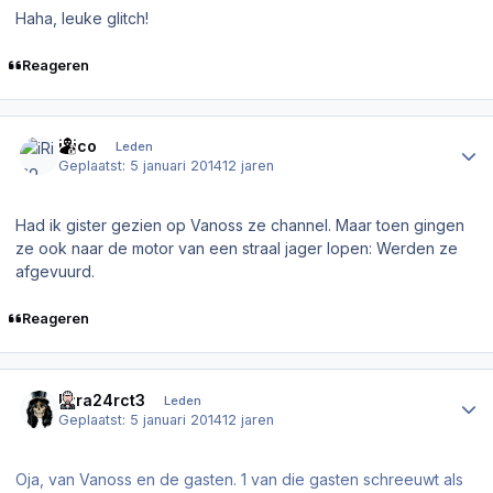
Haha, leuke glitch!
Reageren
Author stats
iRico
Leden
Geplaatst:
5 januari 2014
12 jaren
Had ik gister gezien op Vanoss ze channel. Maar toen gingen
ze ook naar de motor van een straal jager lopen: Werden ze
afgevuurd.
Reageren
Author stats
Ezra24rct3
Leden
Geplaatst:
5 januari 2014
12 jaren
Oja, van Vanoss en de gasten. 1 van die gasten schreeuwt als