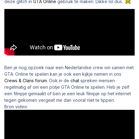
deze glitch in
GTA Online
gebruik te maken. Dikke lol dus.
Ben je nog opzoek naar een Nederlandse crew om samen met
GTA: Online te spelen kan je ook een kijkje nemen in ons
Crews & Clans forum
. Ook in de
chat
spreken mensen
regelmatig af om een potje GTA Online te spelen. Heb je zelf
een filmpje gemaakt of ben je een leuk filmpje op het internet
tegen gekomen vergeet me dan vooral niet te tippen.
Bron video: