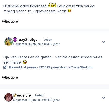
Hilarische video inderdaad!
Leuk om te zien dat de
"Swing glitch" uit IV geëvenaard wordt!
Reageren
Author stats
xCrazyShotgun
Leden
Geplaatst:
4 januari 2014
12 jaren
Oja, van Vanoss en de gasten. 1 van die gasten schreeuwt als
een meisje.
Bewerkt:
4 januari 2014
12 jaren
door xCrazyShotgun
Reageren
Author stats
Twedeldie
Leden
Geplaatst:
5 januari 2014
12 jaren