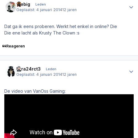
thebig
Leden
Geplaatst:
4 januari 2014
12 jaren
Dat ga ik eens proberen. Werkt het enkel in online? Die
Die ene lacht als Krusty The Clown :s
Reageren
Author stats
Ezra24rct3
Leden
Geplaatst:
4 januari 2014
12 jaren
De video van VanOss Gaming: