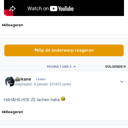
Reageren
Op dit onderwerp reageren
L
PAGINA 1 VAN 2
VOLGENDE
Author stats
mekane
Leden
Geplaatst:
4 januari 2014
12 jaren
HAHAHA HOE ZE lachen haha
Reageren
Author stats