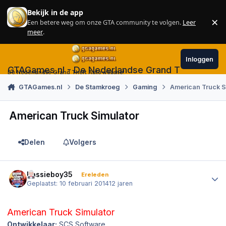
Skip to content
Bekijk in de app
×
Een betere weg om onze GTA community te volgen.
Leer
Sl
meer
.
Inloggen
GTAGames.nl - De Nederlandse Grand Theft Auto
De Nederlandse Grand Theft Auto website!
GTAGames.nl
De Stamkroeg
Gaming
American Truck S
American Truck Simulator
Delen
Volgers
Author stats
Bassieboy35
Ereleden
Geplaatst:
10 februari 2014
12 jaren
American Truck Simulator
Ontwikkelaar:
SCS Software