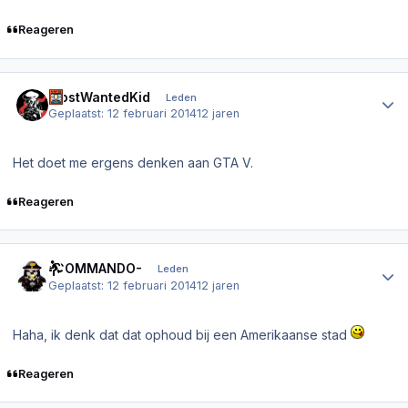
Reageren
Author stats
MostWantedKid
Leden
Geplaatst:
12 februari 2014
12 jaren
Het doet me ergens denken aan GTA V.
Reageren
Author stats
-COMMANDO-
Leden
Geplaatst:
12 februari 2014
12 jaren
Haha, ik denk dat dat ophoud bij een Amerikaanse stad
Reageren