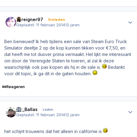
Author stats
Foreigner97
Ereleden
Geplaatst:
11 februari 2014
12 jaren
Ben benieuwd! Ik heb tijdens een sale van Steam Euro Truck
Simulator deeltje 2 op de kop kunnen tikken voor €7,50, en
dat heeft me tot dusver prima vermaakt. Het lijkt me interessant
om door de Verenigde Staten te toeren, al zal ik deze
waarschijnlijk ook pas kopen als hij in de sale is.
Bedankt
voor dit topic, ik ga dit in de gaten houden.
Reageren
Author stats
Sir_Ballas
Leden
Geplaatst:
11 februari 2014
12 jaren
het schijnt trouwens dat het alleen in californie is