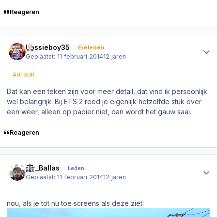
Reageren
Author stats
Bassieboy35
Ereleden
Geplaatst:
11 februari 2014
12 jaren
AUTEUR
Dat kan een teken zijn voor meer detail, dat vind ik persoonlijk
wel belangrijk. Bij ETS 2 reed je eigenlijk hetzelfde stuk over
een weer, alleen op papier niet, dan wordt het gauw saai.
Reageren
Author stats
Sir_Ballas
Leden
Geplaatst:
11 februari 2014
12 jaren
nou, als je tot nu toe screens als deze ziet: