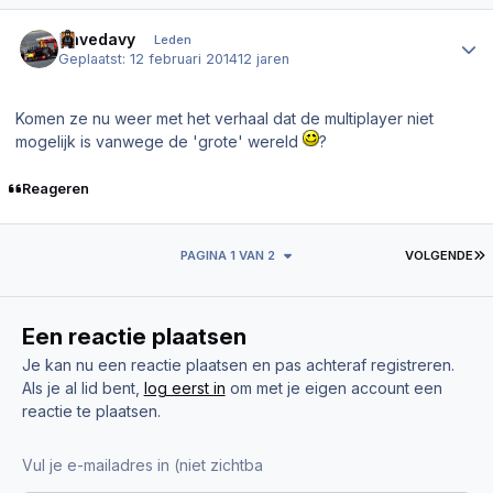
Author stats
Davedavy
Leden
Geplaatst:
12 februari 2014
12 jaren
Komen ze nu weer met het verhaal dat de multiplayer niet
mogelijk is vanwege de 'grote' wereld
?
Reageren
L
PAGINA 1 VAN 2
VOLGENDE
Een reactie plaatsen
Je kan nu een reactie plaatsen en pas achteraf registreren.
Als je al lid bent,
log eerst in
om met je eigen account een
reactie te plaatsen.