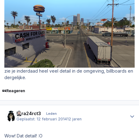
zie je inderdaad heel veel detail in de omgeving, billboards en
dergelijke.
Reageren
Author stats
Ezra24rct3
Leden
Geplaatst:
12 februari 2014
12 jaren
Wow! Dat detail! :O