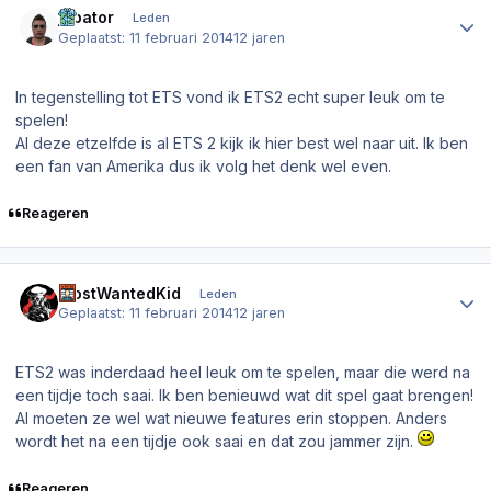
jobator
Leden
Geplaatst:
11 februari 2014
12 jaren
In tegenstelling tot ETS vond ik ETS2 echt super leuk om te
spelen!
Al deze etzelfde is al ETS 2 kijk ik hier best wel naar uit. Ik ben
een fan van Amerika dus ik volg het denk wel even.
Reageren
Author stats
MostWantedKid
Leden
Geplaatst:
11 februari 2014
12 jaren
ETS2 was inderdaad heel leuk om te spelen, maar die werd na
een tijdje toch saai. Ik ben benieuwd wat dit spel gaat brengen!
Al moeten ze wel wat nieuwe features erin stoppen. Anders
wordt het na een tijdje ook saai en dat zou jammer zijn.
Reageren