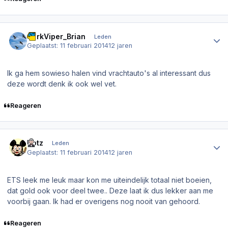
Author stats
DarkViper_Brian
Leden
Geplaatst:
11 februari 2014
12 jaren
Ik ga hem sowieso halen vind vrachtauto's al interessant dus
deze wordt denk ik ook wel vet.
Reageren
Author stats
Dotz
Leden
Geplaatst:
11 februari 2014
12 jaren
ETS leek me leuk maar kon me uiteindelijk totaal niet boeien,
dat gold ook voor deel twee.. Deze laat ik dus lekker aan me
voorbij gaan. Ik had er overigens nog nooit van gehoord.
Reageren