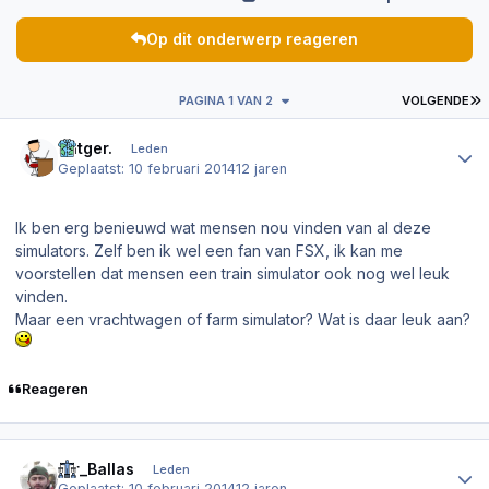
Op dit onderwerp reageren
L
PAGINA 1 VAN 2
VOLGENDE
Author stats
Rutger.
Leden
Geplaatst:
10 februari 2014
12 jaren
Ik ben erg benieuwd wat mensen nou vinden van al deze
simulators. Zelf ben ik wel een fan van FSX, ik kan me
voorstellen dat mensen een train simulator ook nog wel leuk
vinden.
Maar een vrachtwagen of farm simulator? Wat is daar leuk aan?
Reageren
Author stats
Sir_Ballas
Leden
Geplaatst:
10 februari 2014
12 jaren