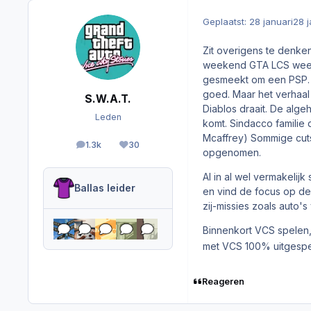
Geplaatst:
28 januari
28 j
Zit overigens te denke
weekend GTA LCS weer 
gesmeekt om een PSP. Ma
goed. Maar het verhaal
S.W.A.T.
Diablos draait. De algeh
Leden
komt. Sindacco familie d
Mcaffrey) Sommige cutsc
1.3k
30
berichten
Reputation
opgenomen.
Al in al wel vermakelij
Ballas leider
en vind de focus op de 
zij-missies zoals auto'
Binnenkort VCS spelen, 
met VCS 100% uitgesp
Reageren