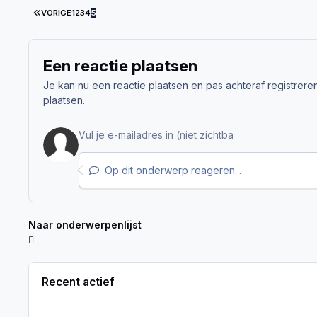
EERSTE PAGINA
VORIGE
1
2
3
4
5
Een reactie plaatsen
Je kan nu een reactie plaatsen en pas achteraf registreren. 
plaatsen.
Op dit onderwerp reageren...
Naar onderwerpenlijst
Recent actief