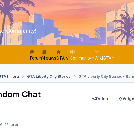
to Community!
Forum
Nieuws
GTA VI
Community
WikiGTA
GTA III-era
GTA Liberty City Stories
GTA Liberty City Stories - Ra
andom Chat
Delen
Volge
014
12 jaren