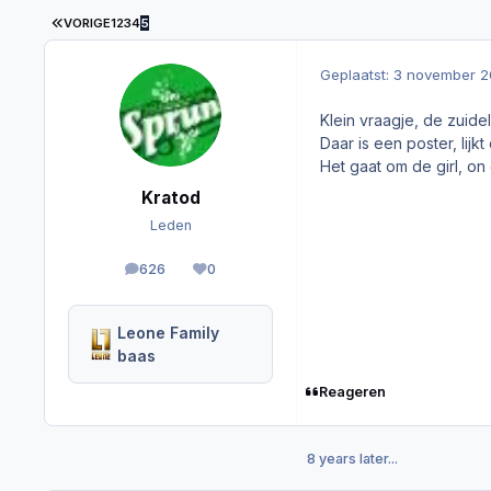
EERSTE PAGINA
VORIGE
1
2
3
4
5
Geplaatst:
3 november 2
Klein vraagje, de zuidel
Daar is een poster, lijk
Het gaat om de girl, on 
Kratod
Leden
626
0
berichten
Reputation
Leone Family
baas
Reageren
8 years later...