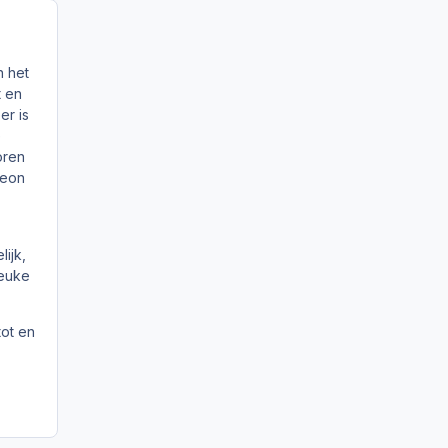
n het
t en
er is
e
oren
Leon
ijk,
leuke
tot en