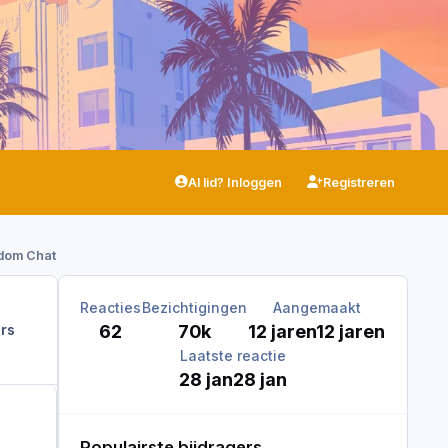
Al lid? Inloggen
Registreren
ndom Chat
Reacties
Bezichtigingen
Aangemaakt
62
70k
12 jaren
12 jaren
rs
Laatste reactie
28 jan
28 jan
Populairste bijdragers