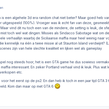
an
n is een algehele 3d era random chat niet beter? Maar goed heb va
uitgespeeld (100%). Vroeger was ik echt fan van deze, gesmeek
ar vind dit nu toch een van de mindere, de setting is leuk, de sfe
 mist toch wel wat dingen. Missies als Sindacco Sabotage wat om d
ele verhaallijn waarbij de Siciliaanse maffia maar heel weinig naar v
ie kennelijk na één a twee missie al uit Staunton Island verdwijnt? (
enes zijn van hele slechte kwaliteit en lijken wel als gameplay
k spel nog steeds hoor, het is een GTA game he dus sowieso vermakel
maffia interessant. En zeker Portland verhaal vind ik leuk. Plus wat 
s verkopen etc.
voor het eerst op de ps2. En dan heb ik toch in een jaar tijd GTA 3 
eeld. Kom dan maar op met GTA 6