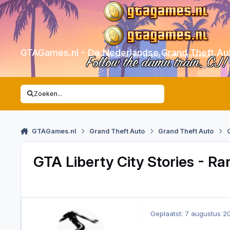
Skip to content
GTAGames.nl - De Nederlandse Grand Theft Au
De Nederlandse Grand Theft Auto website!
Follow the damn train, CJ!
Zoeken...
GTAGames.nl
Grand Theft Auto
Grand Theft Auto
GTA Liberty City Stories - R
Geplaatst:
7 augustus 2