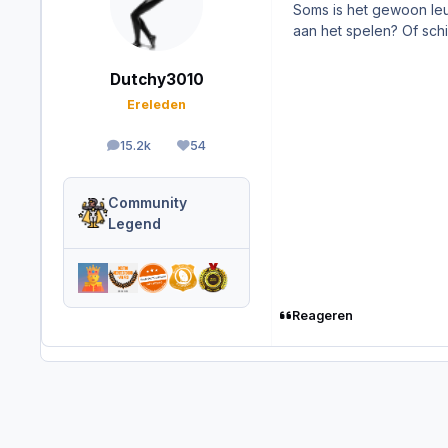
Soms is het gewoon leu
aan het spelen? Of schi
Dutchy3010
Ereleden
15.2k
54
berichten
Reputation
Community
Legend
Reageren