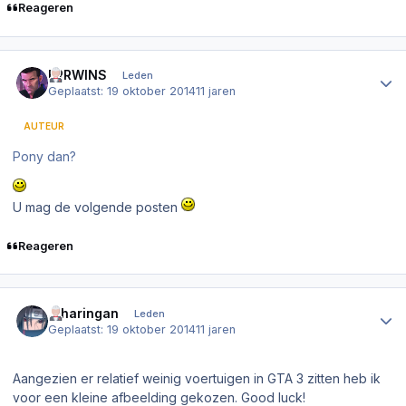
Reageren
Author stats
ERRWINS
Leden
Geplaatst:
19 oktober 2014
11 jaren
AUTEUR
Pony dan?
U mag de volgende posten
Reageren
Author stats
.Sharingan
Leden
Geplaatst:
19 oktober 2014
11 jaren
Aangezien er relatief weinig voertuigen in GTA 3 zitten heb ik
voor een kleine afbeelding gekozen. Good luck!