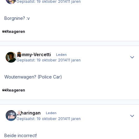
Geplaatst:
19 oktober 2014
11 jaren
Borgnine? :v
Reageren
Author stats
Tommy-Vercetti
Leden
Geplaatst:
19 oktober 2014
11 jaren
Woutenwagen? (Police Car)
Reageren
Author stats
.Sharingan
Leden
Geplaatst:
19 oktober 2014
11 jaren
Beide incorrect!