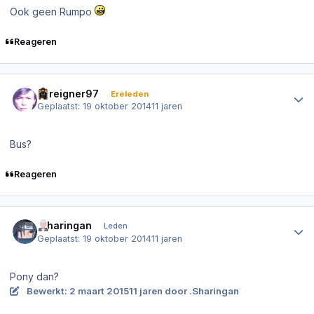
Ook geen Rumpo
Reageren
Author stats
Foreigner97
Ereleden
Geplaatst:
19 oktober 2014
11 jaren
Bus?
Reageren
Author stats
.Sharingan
Leden
Geplaatst:
19 oktober 2014
11 jaren
Pony dan?
Bewerkt:
2 maart 2015
11 jaren
door .Sharingan