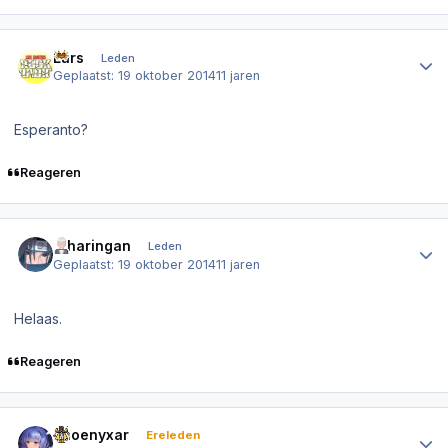
Author stats
Lars
Leden
Geplaatst:
19 oktober 2014
11 jaren
Esperanto?
Reageren
Author stats
.Sharingan
Leden
Geplaatst:
19 oktober 2014
11 jaren
Helaas.
Reageren
Author stats
Phoenyxar
Ereleden