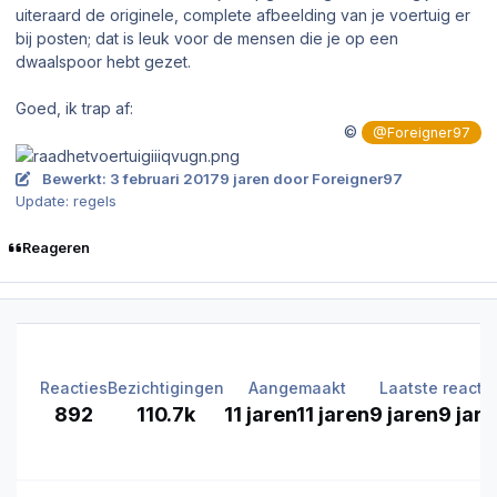
uiteraard de originele, complete afbeelding van je voertuig er
bij posten; dat is leuk voor de mensen die je op een
dwaalspoor hebt gezet.
Goed, ik trap af:
©
@Foreigner97
Bewerkt:
3 februari 2017
9 jaren
door Foreigner97
Update: regels
Reageren
Reacties
Bezichtigingen
Aangemaakt
Laatste reactie
892
110.7k
11 jaren
11 jaren
9 jaren
9 jar