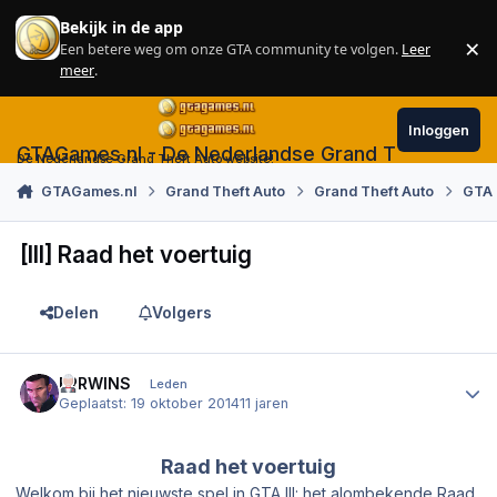
Skip to content
Bekijk in de app
×
Een betere weg om onze GTA community te volgen.
Leer
Sl
meer
.
Inloggen
GTAGames.nl - De Nederlandse Grand Theft Auto
De Nederlandse Grand Theft Auto website!
GTAGames.nl
Grand Theft Auto
Grand Theft Auto
GTA 
[III] Raad het voertuig
Delen
Volgers
Author stats
ERRWINS
Leden
Geplaatst:
19 oktober 2014
11 jaren
Raad het voertuig
Welkom bij het nieuwste spel in
GTA III
: het alombekende
Raad