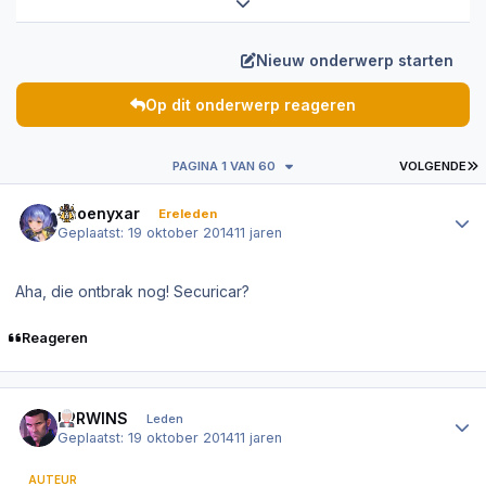
Expand topic overview
Nieuw onderwerp starten
Op dit onderwerp reageren
L
PAGINA 1 VAN 60
VOLGENDE
Author stats
Phoenyxar
Ereleden
Geplaatst:
19 oktober 2014
11 jaren
Aha, die ontbrak nog! Securicar?
Reageren
Author stats
ERRWINS
Leden
Geplaatst:
19 oktober 2014
11 jaren
AUTEUR