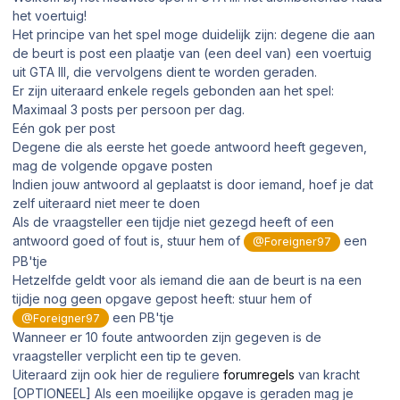
het voertuig
!
Het principe van het spel moge duidelijk zijn: degene die aan
de beurt is post een plaatje van (een deel van) een voertuig
uit GTA III, die vervolgens dient te worden geraden.
Er zijn uiteraard enkele regels gebonden aan het spel:
Maximaal 3 posts per persoon per dag.
Eén gok per post
Degene die als eerste het goede antwoord heeft gegeven,
mag de volgende opgave posten
Indien jouw antwoord al geplaatst is door iemand, hoef je dat
zelf uiteraard niet meer te doen
Als de vraagsteller een tijdje niet gezegd heeft of een
antwoord goed of fout is, stuur hem of
een
@Foreigner97
PB'tje
Hetzelfde geldt voor als iemand die aan de beurt is na een
tijdje nog geen opgave gepost heeft: stuur hem of
een PB'tje
@Foreigner97
Wanneer er 10 foute antwoorden zijn gegeven is de
vraagsteller verplicht een tip te geven.
Uiteraard zijn ook hier de reguliere
forumregels
van kracht
[OPTIONEEL] Als een moeilijke opgave is geraden mag je