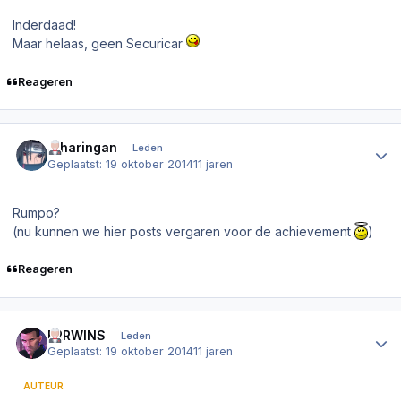
Inderdaad!
Maar helaas, geen Securicar
Reageren
Author stats
.Sharingan
Leden
Geplaatst:
19 oktober 2014
11 jaren
Rumpo?
(nu kunnen we hier posts vergaren voor de achievement
)
Reageren
Author stats
ERRWINS
Leden
Geplaatst:
19 oktober 2014
11 jaren
AUTEUR