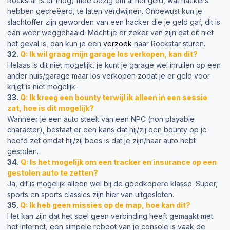
Rockstar is er (nog) mee bezig om al het geld, wat hackers
hebben gecreëerd, te laten verdwijnen. Onbewust kun je
slachtoffer zijn geworden van een hacker die je geld gaf, dit is
dan weer weggehaald. Mocht je er zeker van zijn dat dit niet
het geval is, dan kun je een
verzoek
naar Rockstar sturen.
32.
Q: Ik wil graag mijn garage los verkopen, kan dit?
Helaas is dit niet mogelijk, je kunt je garage wel inruilen op een
ander huis/garage maar los verkopen zodat je er geld voor
krijgt is niet mogelijk.
33.
Q: Ik kreeg een bounty terwijl ik alleen in een sessie
zat, hoe is dit mogelijk?
Wanneer je een auto steelt van een NPC (non playable
character), bestaat er een kans dat hij/zij een bounty op je
hoofd zet omdat hij/zij boos is dat je zijn/haar auto hebt
gestolen.
34.
Q: Is het mogelijk om een tracker en insurance op een
gestolen auto te zetten?
Ja, dit is mogelijk alleen wel bij de goedkopere klasse. Super,
sports en sports classics zijn hier van uitgesloten.
35.
Q: Ik heb geen missies op de map, hoe kan dit?
Het kan zijn dat het spel geen verbinding heeft gemaakt met
het internet, een simpele reboot van je console is vaak de