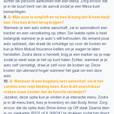
achter de persoon aankomen met een Mesa. Zorg ervoor dat
je in de buurt bent van de aanval zodat je een Mesa kunt
bemachtigen.
9.
Q: Mijn auto is ontploft en nu ben ik bang dat ik hem kwijt
ben. Hoe kan ik het terug krijgen?
Wanneer je een auto online aanschaft, zal er automatisch een
tracker en een verzekering op zitten. Die laatste optie is heel
belangrijk wanneer je je auto's wilt behouden. Als iemand jouw
auto opblaast, dan draait de schuldige op voor de kosten en
kun je Mors Mutual Insurance bellen om je wagen te laten
herstellen. Zodra deze is herstelt, krijg je een marker op je map
zodat je weet waar je het op kunt halen. Echter, wanneer je je
auto zelf vernietigt, draai je zelf voor de kosten op. Deze
kosten zijn uiteraard hoger wanneer het gaat om een dure
auto.
10.
Q: Wanneer ik een kogelvrij vest aanschaf, zie ik het
continu over mijn kleding heen. Kan ik dit onzichtbaar
maken maar zonder dat de functie verdwijnt?
Jazeker, deze optie kun je vinden in je interactie menu. Zodra
je in dit menu bent, kies je Inventory en dan Body Armor. Zorg
ervoor dat de optie Auto Show Armor op Off staat. Daarna dien
je op vierkantje (PS3) of X (XBOX) te drukken zodat het direct