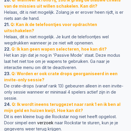
van de missies uit willen schakelen. Kan dit?
Helaas, dit is niet mogelijk. Zolang je er erover heen rijdt, is er
niets aan de hand.
21.
Q: Kan ik de telefoontjes voor opdrachten
uitschakelen?
Helaas, dit is niet mogelijk. Je kunt de telefoontjes wel
wegdrukken wanneer je ze niet wilt opnemen.
22.
Q: Ik kan geen wapen selecteren, hoe kan dit?
Het kan zijn dat je nog in 'Passive Mode' staat. Deze modus
laat het niet toe om je wapens te gebruiken. Ga naar je
interactie menu om dit te deactiveren.
23.
Q: Worden er ook crate drops georganiseerd in een
invite-only sessie?
De crate-drops (vanaf rank 13) gebeuren alleen in een invite-
only sessie wanneer er minimaal 4 spelers actief zijn in de
sessie.
24.
Q: Ik wordt ineens teruggezet naar rank 1 en ik ben al
mijn geld en huizen kwijt. Hoe kan dit?
Dit is een kleine bug die Rockstar nog niet heeft opgelost.
Door simpel een
verzoek
naar Rockstar te sturen, kun je je
gegevens weer terug krijgen.