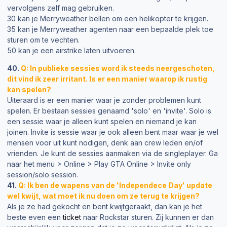
vervolgens zelf mag gebruiken.
30 kan je Merryweather bellen om een helikopter te krijgen.
35 kan je Merryweather agenten naar een bepaalde plek toe
sturen om te vechten.
50 kan je een airstrike laten uitvoeren.
40.
Q: In publieke sessies word ik steeds neergeschoten,
dit vind ik zeer irritant. Is er een manier waarop ik rustig
kan spelen?
Uiteraard is er een manier waar je zonder problemen kunt
spelen. Er bestaan sessies genaamd 'solo' en 'invite'. Solo is
een sessie waar je alleen kunt spelen en niemand je kan
joinen. Invite is sessie waar je ook alleen bent maar waar je wel
mensen voor uit kunt nodigen, denk aan crew leden en/of
vrienden. Je kunt de sessies aanmaken via de singleplayer. Ga
naar het menu > Online > Play GTA Online > Invite only
session/solo session.
41.
Q: Ik ben de wapens van de 'Independece Day' update
wel kwijt, wat moet ik nu doen om ze terug te krijgen?
Als je ze had gekocht en bent kwijtgeraakt, dan kan je het
beste even een
ticket
naar Rockstar sturen. Zij kunnen er dan