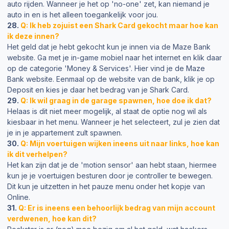
auto rijden. Wanneer je het op 'no-one' zet, kan niemand je
auto in en is het alleen toegankelijk voor jou.
28.
Q: Ik heb zojuist een Shark Card gekocht maar hoe kan
ik deze innen?
Het geld dat je hebt gekocht kun je innen via de Maze Bank
website. Ga met je in-game mobiel naar het internet en klik daar
op de categorie 'Money & Services'. Hier vind je de Maze
Bank website. Eenmaal op de website van de bank, klik je op
Deposit en kies je daar het bedrag van je Shark Card.
29.
Q: Ik wil graag in de garage spawnen, hoe doe ik dat?
Helaas is dit niet meer mogelijk, al staat de optie nog wil als
kiesbaar in het menu. Wanneer je het selecteert, zul je zien dat
je in je appartement zult spawnen.
30.
Q: Mijn voertuigen wijken ineens uit naar links, hoe kan
ik dit verhelpen?
Het kan zijn dat je de 'motion sensor' aan hebt staan, hiermee
kun je je voertuigen besturen door je controller te bewegen.
Dit kun je uitzetten in het pauze menu onder het kopje van
Online.
31.
Q: Er is ineens een behoorlijk bedrag van mijn account
verdwenen, hoe kan dit?