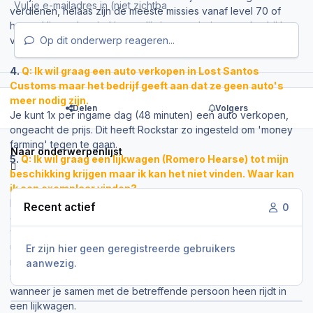
verdienen, helaas zijn de meeste missies vanaf level 70 of
hoger. Hieronder vind je een lijstje met missies met daarbij hun
Op dit onderwerp reageren...
verdiensten en level.
4.
Q: Ik wil graag een auto verkopen in Lost Santos
Customs maar het bedrijf geeft aan dat ze geen auto's
meer nodig zijn.
Delen
Volgers
Je kunt 1x per ingame dag (48 minuten) een auto verkopen,
ongeacht de prijs. Dit heeft Rockstar zo ingesteld om 'money
farming' tegen te gaan.
Naar onderwerpenlijst
5.
Q: Ik wil graag een lijkwagen (Romero Hearse) tot mijn
beschikking krijgen maar ik kan het niet vinden. Waar kan
ik een exemplaar vinden?
De Romero Hearse is in GTA: Online gekomen dankzij een
Recent actief
0
glitch die in eerde versies beschikbaar was, het is inmiddels
verholpen maar toch bestaat er een manier om aan deze
unieke wagen te komen. Wanneer je je in een sessie bevindt
Er zijn hier geen geregistreerde gebruikers
met iemand die een lijkwagen tot zijn beschikking heeft, dan
aanwezig.
spawnt hij vaak op
deze locatie
. Je kunt de kans vergroten
wanneer je samen met de betreffende persoon heen rijdt in
een lijkwagen.