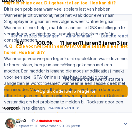
Reageren
blijf als enige over. Dit gebeurt af en toe. Hoe kan dit?
Dit is een probleem waar veel spelers last van hebben.
Wanneer je dit overkomt, helpt het vaak door even naar
Singleplayer te gaan en vervolgens weer Online te gaan.
Wanneer dit niet helpt, raad ik je aan om je DNS instellingen te
veranderen, zie hierboven, updates te checken en/of je
Reacties
Bezichtigingen
Aangemaakt
Laatste reactie
console resetten.
50
100.9k
11 jaren
11 jaren
3 jaren
3 jar
4.
Q: Ik zie voorwerpen in een GTA: Online sessie die er niet
horen. Hoe kan dit?
Wanneer je voorwerpen tegenkomt op plekken waar deze niet
Expand topic overview
te horen staan, ben je in aanmerking gekomen met een
modder. Een modder is iemand die mods (modificaties) maakt
voor een spel. GTA: Online is hier heel gevoelig voor
Nieuw onderwerp starten
aangezien je wordt 'besmet' wanneer je een sessie deelt met
een modder. Vaak wordt het probleem verhopen door even
Op dit onderwerp reageren
offline te gaan en daarna online weer op te zoeken. Ook is het
verstandig om het probleem te melden bij Rockstar door een
EERSTE PAGINA
verzoek
in te dienen.
VORIGE
PAGINA 4 VAN 4
5.
Q: Wanneer ik GTA: Online vanuit het laadscherm wil
Author stats
laden, loopt het spel regelmatig vast. Hoe kan dit?
PrioX
Administrators
Geplaatst:
10 november 2019
6 jaren
Er zijn nog enige problemen waar Rockstar momenteel hard