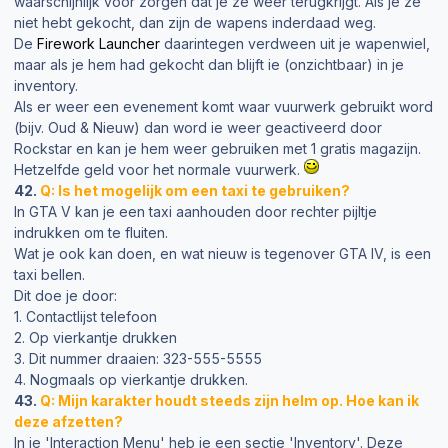
waarschijnlijk voor zorgen dat je ze weer terugkrijgt. Als je ze
niet hebt gekocht, dan zijn de wapens inderdaad weg.
De
Firework Launcher
daarintegen verdween uit je wapenwiel,
maar als je hem had gekocht dan blijft ie (onzichtbaar) in je
inventory.
Als er weer een evenement komt waar vuurwerk gebruikt word
(bijv. Oud & Nieuw) dan word ie weer geactiveerd door
Rockstar en kan je hem weer gebruiken met 1 gratis magazijn.
Hetzelfde geld voor het normale vuurwerk.
42.
Q: Is het mogelijk om een taxi te gebruiken?
In GTA V kan je een taxi aanhouden door rechter pijltje
indrukken om te fluiten.
Wat je ook kan doen, en wat nieuw is tegenover GTA IV, is een
taxi bellen.
Dit doe je door:
1. Contactlijst telefoon
2. Op vierkantje drukken
3. Dit nummer draaien: 323-555-5555
4. Nogmaals op vierkantje drukken.
43.
Q: Mijn karakter houdt steeds zijn helm op. Hoe kan ik
deze afzetten?
In je 'Interaction Menu' heb je een sectie 'Inventory'. Deze