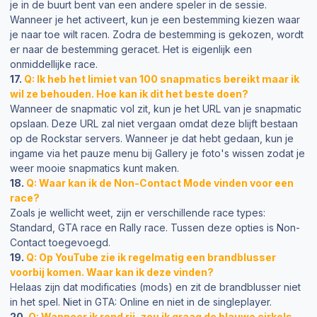
je in de buurt bent van een andere speler in de sessie.
Wanneer je het activeert, kun je een bestemming kiezen waar
je naar toe wilt racen. Zodra de bestemming is gekozen, wordt
er naar de bestemming geracet. Het is eigenlijk een
onmiddellijke race.
17.
Q: Ik heb het limiet van 100 snapmatics bereikt maar ik
wil ze behouden. Hoe kan ik dit het beste doen?
Wanneer de snapmatic vol zit, kun je het URL van je snapmatic
opslaan. Deze URL zal niet vergaan omdat deze blijft bestaan
op de Rockstar servers. Wanneer je dat hebt gedaan, kun je
ingame via het pauze menu bij Gallery je foto's wissen zodat je
weer mooie snapmatics kunt maken.
18.
Q: Waar kan ik de Non-Contact Mode vinden voor een
race?
Zoals je wellicht weet, zijn er verschillende race types:
Standard, GTA race en Rally race. Tussen deze opties is Non-
Contact toegevoegd.
19.
Q: Op YouTube zie ik regelmatig een brandblusser
voorbij komen. Waar kan ik deze vinden?
Helaas zijn dat modificaties (mods) en zit de brandblusser niet
in het spel. Niet in GTA: Online en niet in de singleplayer.
20.
Q: Wanneer ik rond rij, zou ik graag de blauwe cirkels