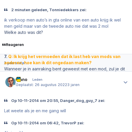
mee aan het werk is om het op te lossen. Wanneer je spel niet
vanuit het laadscherm laadt, raad ik je aan om als eerst je
2 minuten geleden, Tonniedekkers zei:
singleplayer te laden en vanuit daar je GTA: Online te laden.
6.
Q: Ik wilde een playlist joinen, maar ik krijg de hele tijd de
ik verkoop men auto’s in gta online van een auto krijg ik wel
meldingen: ''Player is not longer in session'' en ''The
men geld maar van de tweede auto nie dat was 2 mol
session is full.''
Welke auto was dit?
Het is wellict een (nog) onbekende probleem en mede daarom
heeft Rockstar er nog geen fout melding voor gemaakt.
Reageren
Volledige informatie over dit probleem kun je
hier
lezen.
7.
Q: Ik krijg het vermoeden dat ik last heb van mods van
anderen, hoe kan ik dit ongedaan maken?
2 years later...
Wanneer je in aanraking bent geweest met een mod, zul je dit
Author stats
meenemen naar elke sessie waar je binnen komt en zo kun je
Piano
Leden
ook andere mensen er mee 'besmetten'. De oplossing voor dit
Geplaatst:
26 augustus 2022
3 jaren
probleem is vrij simpel. Je dient je cache even te wissen door
naar je systeeminstellingen te gaan van je console. Hiermee
wordt de mod gewist en is de besmetting weg.
Op 10-11-2014 om 20:55, Danger_dog_guy_7 zei:
8.
Q: Ik krijg allemaal vreemde objecten in mijn garage die
Lat weete als je en me gang will
mijn voertuigen vernielen en objecten die er simpelweg
niet horen. Hoe kan ik verhelpen?
Op 10-11-2014 om 06:42, TrevorP zei:
Waarschijnlijk ben je (onbewust) in aanmerking geweest met
een hacker en heeft hij dit bij je gedaan. Je kunt proberen je