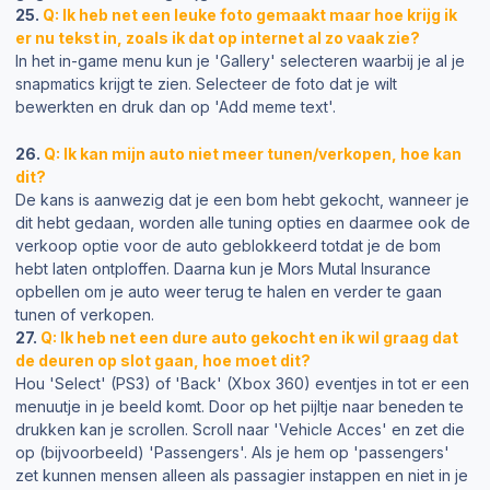
25.
Q: Ik heb net een leuke foto gemaakt maar hoe krijg ik
er nu tekst in, zoals ik dat op internet al zo vaak zie?
In het in-game menu kun je 'Gallery' selecteren waarbij je al je
snapmatics krijgt te zien. Selecteer de foto dat je wilt
bewerkten en druk dan op 'Add meme text'.
26.
Q: Ik kan mijn auto niet meer tunen/verkopen, hoe kan
dit?
De kans is aanwezig dat je een bom hebt gekocht, wanneer je
dit hebt gedaan, worden alle tuning opties en daarmee ook de
verkoop optie voor de auto geblokkeerd totdat je de bom
hebt laten ontploffen. Daarna kun je Mors Mutal Insurance
opbellen om je auto weer terug te halen en verder te gaan
tunen of verkopen.
27.
Q: Ik heb net een dure auto gekocht en ik wil graag dat
de deuren op slot gaan, hoe moet dit?
Hou 'Select' (PS3) of 'Back' (Xbox 360) eventjes in tot er een
menuutje in je beeld komt. Door op het pijltje naar beneden te
drukken kan je scrollen. Scroll naar 'Vehicle Acces' en zet die
op (bijvoorbeeld) 'Passengers'. Als je hem op 'passengers'
zet kunnen mensen alleen als passagier instappen en niet in je