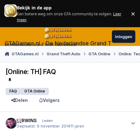
Skip to content
Bekijk in de app
×
Een betere weg om onze GTA community te volgen.
Leer
Sl
meer
.
Inloggen
GTAGames.nl - De Nederlandse Grand Theft Auto
De Nederlandse Grand Theft Auto website!
GTAGames.nl
Grand Theft Auto
GTA Online
Online: Te
[Online: TH] FAQ
FAQ
GTA Online
Delen
Volgers
Author stats
ERRWINS
Leden
Geplaatst:
9 november 2014
11 jaren