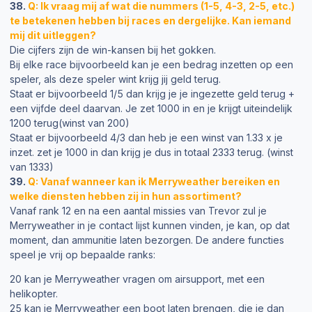
38.
Q: Ik vraag mij af wat die nummers (1-5, 4-3, 2-5, etc.)
te betekenen hebben bij races en dergelijke. Kan iemand
mij dit uitleggen?
Die cijfers zijn de win-kansen bij het gokken.
Bij elke race bijvoorbeeld kan je een bedrag inzetten op een
speler, als deze speler wint krijg jij geld terug.
Staat er bijvoorbeeld 1/5 dan krijg je je ingezette geld terug +
een vijfde deel daarvan. Je zet 1000 in en je krijgt uiteindelijk
1200 terug(winst van 200)
Staat er bijvoorbeeld 4/3 dan heb je een winst van 1.33 x je
inzet. zet je 1000 in dan krijg je dus in totaal 2333 terug. (winst
van 1333)
39.
Q: Vanaf wanneer kan ik Merryweather bereiken en
welke diensten hebben zij in hun assortiment?
Vanaf rank 12 en na een aantal missies van Trevor zul je
Merryweather in je contact lijst kunnen vinden, je kan, op dat
moment, dan ammunitie laten bezorgen. De andere functies
speel je vrij op bepaalde ranks:
20 kan je Merryweather vragen om airsupport, met een
helikopter.
25 kan je Merryweather een boot laten brengen, die je dan