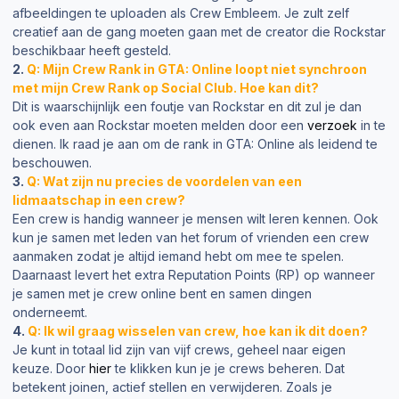
afbeeldingen te uploaden als Crew Embleem. Je zult zelf
creatief aan de gang moeten gaan met de creator die Rockstar
beschikbaar heeft gesteld.
2.
Q: Mijn Crew Rank in GTA: Online loopt niet synchroon
met mijn Crew Rank op Social Club. Hoe kan dit?
Dit is waarschijnlijk een foutje van Rockstar en dit zul je dan
ook even aan Rockstar moeten melden door een
verzoek
in te
dienen. Ik raad je aan om de rank in GTA: Online als leidend te
beschouwen.
3.
Q: Wat zijn nu precies de voordelen van een
lidmaatschap in een crew?
Een crew is handig wanneer je mensen wilt leren kennen. Ook
kun je samen met leden van het forum of vrienden een crew
aanmaken zodat je altijd iemand hebt om mee te spelen.
Daarnaast levert het extra Reputation Points (RP) op wanneer
je samen met je crew online bent en samen dingen
onderneemt.
4.
Q: Ik wil graag wisselen van crew, hoe kan ik dit doen?
Je kunt in totaal lid zijn van vijf crews, geheel naar eigen
keuze. Door
hier
te klikken kun je je crews beheren. Dat
betekent joinen, actief stellen en verwijderen. Zoals je