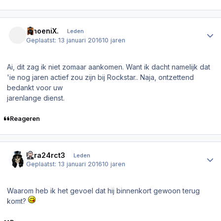
Author stats
.PhoeniX.
Leden
Geplaatst:
13 januari 2016
10 jaren
Ai, dit zag ik niet zomaar aankomen. Want ik dacht namelijk dat
'ie nog jaren actief zou zijn bij Rockstar.. Naja, ontzettend
bedankt voor uw
jarenlange dienst.
Reageren
Author stats
Ezra24rct3
Leden
Geplaatst:
13 januari 2016
10 jaren
Waarom heb ik het gevoel dat hij binnenkort gewoon terug
komt?