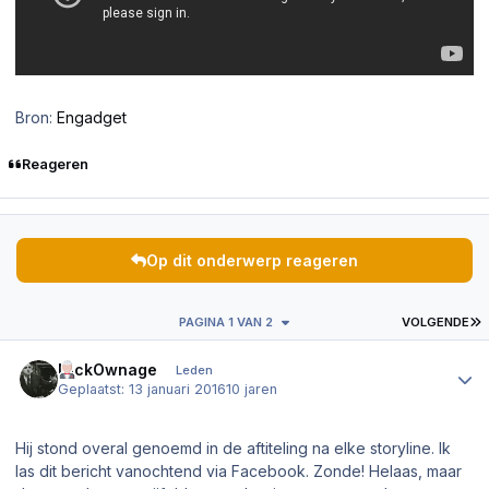
Bron:
Engadget
Reageren
Op dit onderwerp reageren
L
PAGINA 1 VAN 2
VOLGENDE
Author stats
NickOwnage
Leden
Geplaatst:
13 januari 2016
10 jaren
Hij stond overal genoemd in de aftiteling na elke storyline. Ik
las dit bericht vanochtend via Facebook. Zonde! Helaas, maar