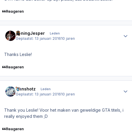
Reageren
Author stats
KoningJesper
Leden
Geplaatst:
13 januari 2016
10 jaren
Thanks Leslie!
Reageren
Author stats
Gunshotz
Leden
Geplaatst:
13 januari 2016
10 jaren
Thank you Leslie! Voor het maken van geweldige GTA titels, i
really enjoyed them ;D
Reageren