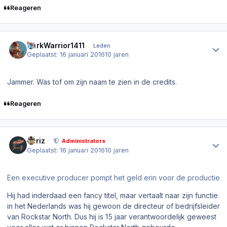
Reageren
Author stats
DarkWarrior1411
Leden
Geplaatst:
16 januari 2016
10 jaren
Jammer. Was tof om zijn naam te zien in de credits.
Reageren
Author stats
Joriz
Administrators
Geplaatst:
16 januari 2016
10 jaren
Een executive producer pompt het geld erin voor de productie
Hij had inderdaad een fancy titel, maar vertaalt naar zijn functie
in het Nederlands was hij gewoon de directeur of bedrijfsleider
van Rockstar North. Dus hij is 15 jaar verantwoordelijk geweest