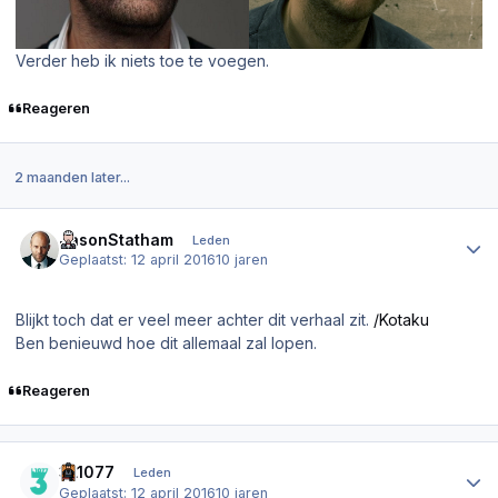
Verder heb ik niets toe te voegen.
Reageren
2 maanden later...
Author stats
JasonStatham
Leden
Geplaatst:
12 april 2016
10 jaren
Blijkt toch dat er veel meer achter dit verhaal zit.
/Kotaku
Ben benieuwd hoe dit allemaal zal lopen.
Reageren
Author stats
3L1077
Leden
Geplaatst:
12 april 2016
10 jaren