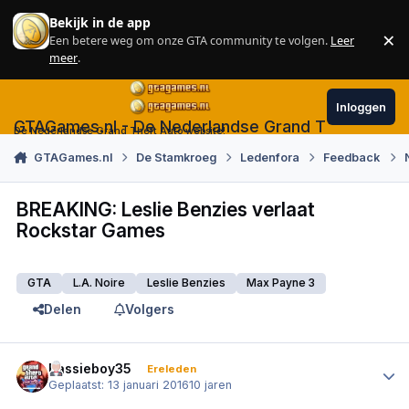
Skip to content
Bekijk in de app
×
Een betere weg om onze GTA community te volgen.
Leer
Sl
meer
.
Inloggen
GTAGames.nl - De Nederlandse Grand Theft Auto
De Nederlandse Grand Theft Auto website!
GTAGames.nl
De Stamkroeg
Ledenfora
Feedback
BREAKING: Leslie Benzies verlaat
Rockstar Games
GTA
L.A. Noire
Leslie Benzies
Max Payne 3
Delen
Volgers
Author stats
Bassieboy35
Ereleden
Geplaatst:
13 januari 2016
10 jaren