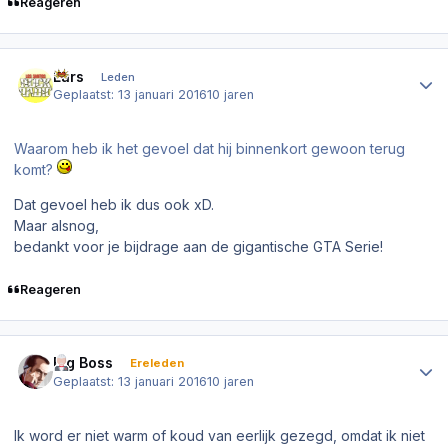
Reageren
Author stats
Lars
Leden
Geplaatst:
13 januari 2016
10 jaren
Waarom heb ik het gevoel dat hij binnenkort gewoon terug
komt?
Dat gevoel heb ik dus ook xD.
Maar alsnog,
bedankt voor je bijdrage aan de gigantische GTA Serie!
Reageren
Author stats
Big Boss
Ereleden
Geplaatst:
13 januari 2016
10 jaren
Ik word er niet warm of koud van eerlijk gezegd, omdat ik niet