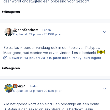
daar wordt ongetwijfeld een oplossing voor gezocht.
Reageren
Author stats
JasonStatham
Leden
Geplaatst:
13 januari 2016
10 jaren
Zoiets las ik eerder vandaag ook in een topic van Platypus.
Maar goed, wat moeten we ervan vinden. Leslie bedankt
Bewerkt:
13 januari 2016
10 jaren
door FrankyFourFingers
Reageren
Author stats
aron24
Leden
Geplaatst:
13 januari 2016
10 jaren
Alle het goede komt een eind. Een bedankje als een echte
GTA-fan is dan zeker op zijn plaats, dus bedankt Leslie.