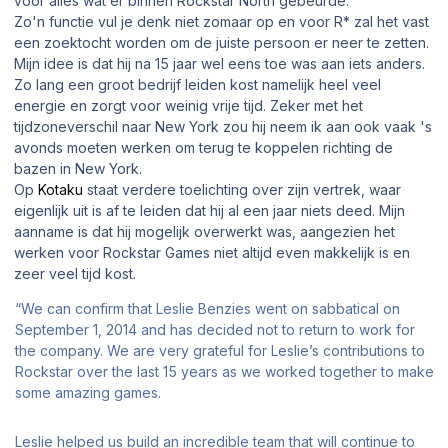
voor alles wat er binnen Rockstar North gebeurde.
Zo'n functie vul je denk niet zomaar op en voor R* zal het vast
een zoektocht worden om de juiste persoon er neer te zetten.
Mijn idee is dat hij na 15 jaar wel eens toe was aan iets anders.
Zo lang een groot bedrijf leiden kost namelijk heel veel
energie en zorgt voor weinig vrije tijd. Zeker met het
tijdzoneverschil naar New York zou hij neem ik aan ook vaak 's
avonds moeten werken om terug te koppelen richting de
bazen in New York.
Op
Kotaku
staat verdere toelichting over zijn vertrek, waar
eigenlijk uit is af te leiden dat hij al een jaar niets deed. Mijn
aanname is dat hij mogelijk overwerkt was, aangezien het
werken voor Rockstar Games niet altijd even makkelijk is en
zeer veel tijd kost.
“We can confirm that Leslie Benzies went on sabbatical on
September 1, 2014 and has decided not to return to work for
the company. We are very grateful for Leslie’s contributions to
Rockstar over the last 15 years as we worked together to make
some amazing games.
Leslie helped us build an incredible team that will continue to