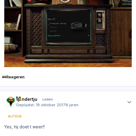
Reageren
Author stats
Sandertju
Leden
Geplaatst:
19 oktober 2017
8 jaren
AUTEUR
Yes, hij doet t weer!!