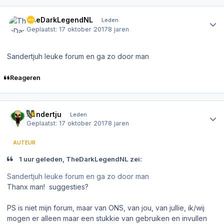
Author stats
TheDarkLegendNL
Leden
Geplaatst:
17 oktober 2017
8 jaren
Sandertjuh leuke forum en ga zo door man
Reageren
Author stats
Sandertju
Leden
Geplaatst:
17 oktober 2017
8 jaren
AUTEUR
1 uur geleden, TheDarkLegendNL zei:
Sandertjuh leuke forum en ga zo door man
Thanx man! suggesties?
PS is niet mijn forum, maar van ONS, van jou, van jullie, ik/wij
mogen er alleen maar een stukkie van gebruiken en invullen