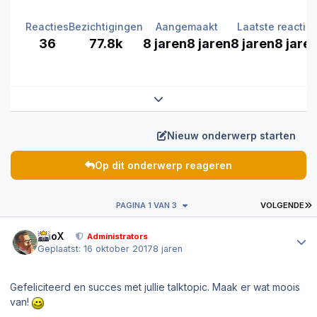
Reacties
Bezichtigingen
Aangemaakt
Laatste reactie
36
77.8k
8 jaren
8 jaren
8 jaren
8 jare
Expand topic overview
Nieuw onderwerp starten
Op dit onderwerp reageren
L
PAGINA 1 VAN 3
VOLGENDE
Author stats
PrioX
Administrators
Geplaatst:
16 oktober 2017
8 jaren
Gefeliciteerd en succes met jullie talktopic. Maak er wat moois
van!