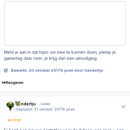
Meld je aan in dat topic om mee te kunnen doen, plemp je
gamertag daar neer, je krijg dan een uitnodiging.
Bewerkt:
20 oktober 2017
8 jaren
door Sandertju
Reageren
Author stats
Sandertju
Leden
Geplaatst:
21 oktober 2017
8 jaren
AUTEUR