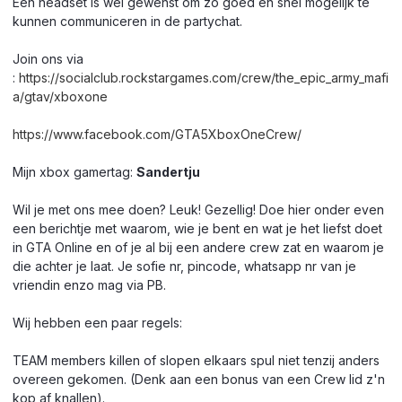
Een headset is wel gewenst om zo goed en snel mogelijk te
kunnen communiceren in de partychat.
Join ons via
:
https://socialclub.rockstargames.com/crew/the_epic_army_mafi
a/gtav/xboxone
https://www.facebook.com/GTA5XboxOneCrew/
Mijn xbox gamertag:
Sandertju
Wil je met ons mee doen? Leuk! Gezellig! Doe hier onder even
een berichtje met waarom, wie je bent en wat je het liefst doet
in GTA Online en of je al bij een andere crew zat en waarom je
die achter je laat. Je sofie nr, pincode, whatsapp nr van je
vriendin enzo mag via PB.
Wij hebben een paar regels:
TEAM members killen of slopen elkaars spul niet tenzij anders
overeen gekomen. (Denk aan een bonus van een Crew lid z'n
kop af knallen).