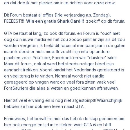
en dat doe ik met plezier om in te richten voor onze crew.
Dit Forum bestaat al effies (14e verjaardag a.s. Zondag).
FEEEEST!!!
Win een gratis Shark Card!!!
zoek ff op dit forum.
GTA bestaat al lang, zo ook dit forum. en Forum is "oud" met
oog op nieuwe media en het zou zoooo jammer zijn als dit zou
worden vergeten. Ik hield dit forum al een paar jaar in de gaten
maar ik deed er niets mee. Ik zocht mijn info op andere
plaatsen zoals YouTube, Facebook en wat "duistere" sites.
Maar dit forum, ook al werd het steeds rustiger bleef mijn
aandacht trekken. Vooral omdat het Nederlands gerelateerd is
en veel terug is te vinden. Normaal wordt niet aardig
gereageerd op vragen want op veel fora zitten vaak veel
ForaSauriers die alles al weten en goed kunnen afsnauwen.
Hier zit veel ervaring en is nog niet afgestompt!! Waarschijnlijk
hebben ze hier ook een leven naast GTA.
Enniewees, het bevalt mij hier dus heb ik de stap genomen om
hier ook energie en tijd in te steken want GTA is en blijft