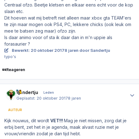
Centraal ofzo. Beetje kletsen en elkaar eens echt voor de kop
slaan etc.
Dit hoeven wat mij betreft niet alleen maar xbox gta TEAM'ers
te zijn maar mogen ook PS4, PC, lekkere chicks (ook leuk om
mee te batsen zeg maar) ofzo zijn.
Is daar animo voor of sta ik daar dan in m'n uppie als
forasaurier ?
Bewerkt:
20 oktober 2017
8 jaren
door Sandertju
typo's
Reageren
Author stats
Sandertju
Leden
Geplaatst:
20 oktober 2017
8 jaren
AUTEUR
Kijk nouwus, dit wordt
VET!!!
Mag je niet missen, zorg dat je
erbij bent, zet het in je agenda, maak alvast ruzie met je
vrouw/vriendin zodat je dan tijd hebt.