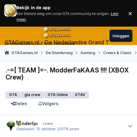
Skip to content
Bekijk in de app
×
Een betere weg om onze GTA community te volgen.
Leer
Sl
meer
.
Inloggen
GTAGames.nl - De Nederlandse Grand Theft Auto
De Nederlandse Grand Theft Auto website!
GTAGames.nl
De Stamkroeg
Gaming
Crews & Clans
.-=[ TEAM ]=-. ModderFaKAAS !!!! (XBOX
Crew)
GTA
gta crew
GTA Online
GTAV
Delen
Volgers
Author stats
Sandertju
Leden
Geplaatst:
15 oktober 2017
8 jaren