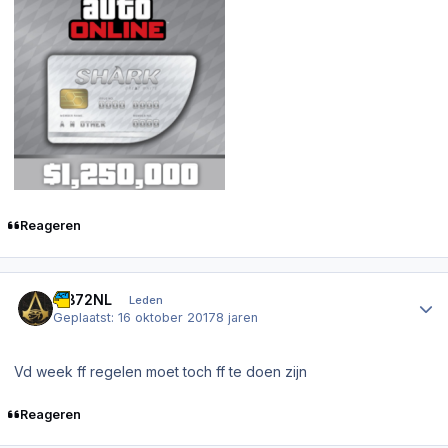
Reageren
Author stats
MB72NL
Leden
Geplaatst:
16 oktober 2017
8 jaren
Vd week ff regelen moet toch ff te doen zijn
Reageren