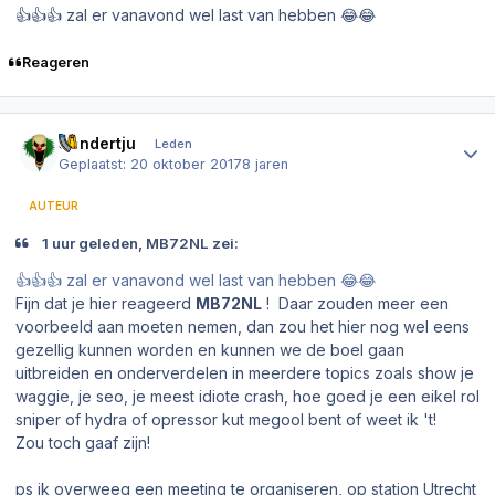
👍👍👍 zal er vanavond wel last van hebben 😂😂
Reageren
Author stats
Sandertju
Leden
Geplaatst:
20 oktober 2017
8 jaren
AUTEUR
1 uur geleden, MB72NL zei:
👍👍👍 zal er vanavond wel last van hebben 😂😂
Fijn dat je hier reageerd
MB72NL
! Daar zouden meer een
voorbeeld aan moeten nemen, dan zou het hier nog wel eens
gezellig kunnen worden en kunnen we de boel gaan
uitbreiden en onderverdelen in meerdere topics zoals show je
waggie, je seo, je meest idiote crash, hoe goed je een eikel rol
sniper of hydra of opressor kut megool bent of weet ik 't!
Zou toch gaaf zijn!
ps ik overweeg een meeting te organiseren, op station Utrecht