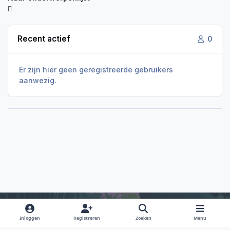
Recent actief
0
Er zijn hier geen geregistreerde gebruikers
aanwezig.
Inloggen
Registreren
Zoeken
Menu
Light Mode
Dark Mode
System Preference
f
i
x
y
d