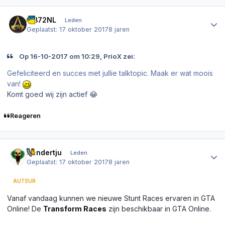
Author stats
MB72NL
Leden
Geplaatst:
17 oktober 2017
8 jaren
Op 16-10-2017 om 10:29, PrioX zei:
Gefeliciteerd en succes met jullie talktopic. Maak er wat moois
van!
Komt goed wij zijn actief 😂
Reageren
Author stats
Sandertju
Leden
Geplaatst:
17 oktober 2017
8 jaren
AUTEUR
Vanaf vandaag kunnen we nieuwe Stunt Races ervaren in GTA
Online! De
Transform Races
zijn beschikbaar in GTA Online.