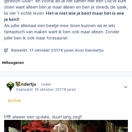
gewoon GAAF! en vooral als je het samen met een CREW kunt
doen want alleen ben je maar alleen en ben je steeds de sjaak,
tis net 't echte leven.
Het is niet wie je bent maar het is wie
je kent!
Als jullie allemaal een beetje mee doen kunnen wij er iets
fantastisch van maken want ik ben ook maar alleen. Zonder
jullie ben ik ook maar forasaurier.
Bewerkt:
17 oktober 2017
8 jaren
door Sandertju
Reageren
Author stats
Sandertju
Leden
Geplaatst:
19 oktober 2017
8 jaren
AUTEUR
Pfff. alweer een update, duurt lang zeg!!