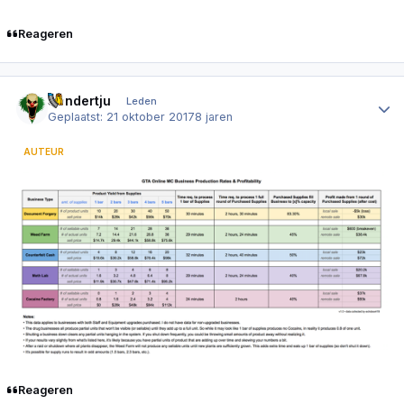
Reageren
Author stats
Sandertju
Leden
Geplaatst:
21 oktober 2017
8 jaren
AUTEUR
Reageren