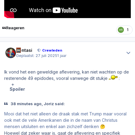
Reageren
1
Author stats
Sentasi
Crewleden
Geplaatst:
27 juli 2025
1 jaar
Ik vond het een geweldige aflevering, kan niet wachten op de
resterende 49 epidodes, vooral vanwege dit stukje
:
Spoiler
38 minutes ago, Joriz said:
Mooi dat het niet alleen de draak stak met Trump maar vooral
ook met de vele Amerikanen die in de naam van Christus
mensen uitsluiten en enkel aan zichzelf denken
🤔
Hoewel dat zeker waar is, gaat de aflevering en specifiek