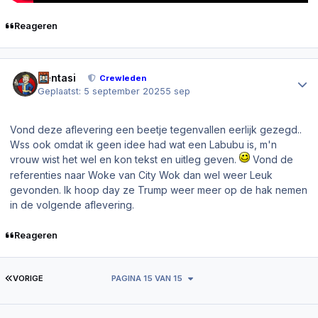
Reageren
Author stats
Sentasi
Crewleden
Geplaatst:
5 september 2025
5 sep
Vond deze aflevering een beetje tegenvallen eerlijk gezegd..
Wss ook omdat ik geen idee had wat een Labubu is, m'n
vrouw wist het wel en kon tekst en uitleg geven.
Vond de
referenties naar Woke van City Wok dan wel weer Leuk
gevonden. Ik hoop day ze Trump weer meer op de hak nemen
in de volgende aflevering.
Reageren
EERSTE PAGINA
VORIGE
PAGINA 15 VAN 15