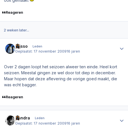
ooit gemaakt
Reageren
2 weken later...
Author stats
Gijsso
Leden
Geplaatst:
17 november 2009
16 jaren
Over 2 dagen loopt het seizoen alweer ten einde. Heel kort
seizoen. Meestal gingen ze wel door tot diep in december.
Maar hopen dat deze aflevering de vorige goed maakt, die
was echt bagger.
Reageren
Author stats
Sandra
Leden
Geplaatst:
17 november 2009
16 jaren