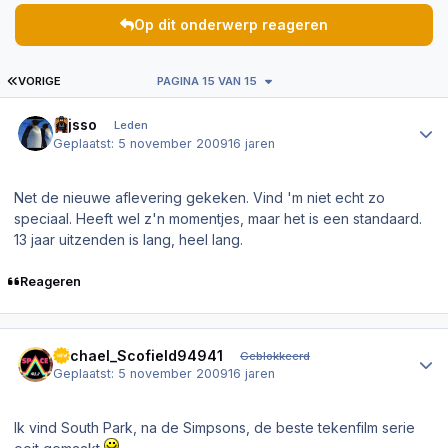
Op dit onderwerp reageren
EERSTE PAGINA
VORIGE
PAGINA 15 VAN 15
Author stats
Gijsso
Leden
Geplaatst:
5 november 2009
16 jaren
Net de nieuwe aflevering gekeken. Vind 'm niet echt zo
speciaal. Heeft wel z'n momentjes, maar het is een standaard.
13 jaar uitzenden is lang, heel lang.
Reageren
Author stats
Michael_Scofield94941
Geblokkeerd
Geplaatst:
5 november 2009
16 jaren
Ik vind South Park, na de Simpsons, de beste tekenfilm serie