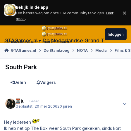
Skip to content
Bekijk in de app
×
Een betere weg om onze GTA community te volgen.
Leer
Sl
meer
.
Inloggen
GTAGames.nl - De Nederlandse Grand Theft Auto
De Nederlandse Grand Theft Auto website!
GTAGames.nl
De Stamkroeg
NOTA
Media
Films & S
South Park
Delen
Volgers
Author stats
Juju
Leden
Geplaatst:
20 mei 2006
20 jaren
Hey iedereen
Ik heb net op The Box weer South Park gekeken, sinds kort