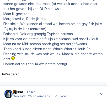
waren gewoon niet leuk meer (of wel leuk maar ik had daar
dus het gevoel bij van OUD nieuws.)
Maar ik geef toe
Margaritaville, Redelijk leuk.
Fishsticks, We kunnen allemaal wel lachen om de gay fish joke
(Bij mij in de klas tenminste)
Fatbeard, Ook erg grappig Typisch cartman.
Kijk en voor de eerste helft zijn ze allemaal wel redelijk leuk.
Maar na de Mid-season break ging het bergafwaarts.
Toen vond ik nog alleen maar 'Whale Whores' leuk. En
Dancing with smurfs was ook wel ok. Maar al die andere waren
echt
Hopen dat seizoen 14 wat beters brengt.
Reageren
Author stats
Gijsso
Leden
Geplaatst:
25 november 2009
16 jaren