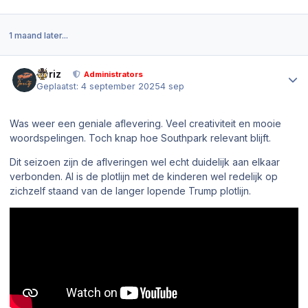
1 maand later...
Author stats
Joriz
Administrators
Geplaatst:
4 september 2025
4 sep
Was weer een geniale aflevering. Veel creativiteit en mooie
woordspelingen. Toch knap hoe Southpark relevant blijft.
Dit seizoen zijn de aflveringen wel echt duidelijk aan elkaar
verbonden. Al is de plotlijn met de kinderen wel redelijk op
zichzelf staand van de langer lopende Trump plotlijn.