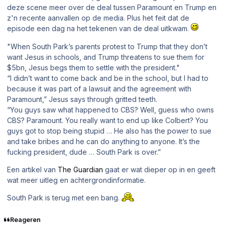
deze scene meer over de deal tussen Paramount en Trump en
z'n recente aanvallen op de media. Plus het feit dat de
episode een dag na het tekenen van de deal uitkwam.
"When South Park’s parents protest to Trump that they don’t
want Jesus in schools, and Trump threatens to sue them for
$5bn, Jesus begs them to settle with the president."
“I didn’t want to come back and be in the school, but I had to
because it was part of a lawsuit and the agreement with
Paramount,” Jesus says through gritted teeth.
“You guys saw what happened to CBS? Well, guess who owns
CBS? Paramount. You really want to end up like Colbert? You
guys got to stop being stupid … He also has the power to sue
and take bribes and he can do anything to anyone. It’s the
fucking president, dude … South Park is over.”
Een artikel van
The Guardian
gaat er wat dieper op in en geeft
wat meer uitleg en achtergrondinformatie.
South Park is terug met een bang.
Reageren