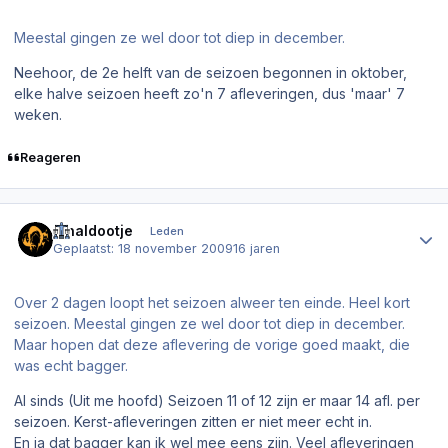
Meestal gingen ze wel door tot diep in december.
Neehoor, de 2e helft van de seizoen begonnen in oktober,
elke halve seizoen heeft zo'n 7 afleveringen, dus 'maar' 7
weken.
Reageren
Author stats
Rinaldootje
Leden
Geplaatst:
18 november 2009
16 jaren
Over 2 dagen loopt het seizoen alweer ten einde. Heel kort
seizoen. Meestal gingen ze wel door tot diep in december.
Maar hopen dat deze aflevering de vorige goed maakt, die
was echt bagger.
Al sinds (Uit me hoofd) Seizoen 11 of 12 zijn er maar 14 afl. per
seizoen. Kerst-afleveringen zitten er niet meer echt in.
En ja dat bagger kan ik wel mee eens zijn. Veel afleveringen