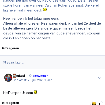
hadden het nog over op Radio 538 vanmiddag. Lieten ze het
stukje horen van wanneer Cartman Pokerface zingt. Die kerel
lag helemaal in een deuk
Nee hier ben ik het totaal mee eens.
Alleen whale whores en Pee waren denk ik van het 2e deel de
beste afleveringen. Die andere gaven mij een beetje het
gevoel van ze nemen dingen van oude afleveringen, stoppen
die in 1 en hopen op het beste.
Reageren
15 years later...
Author stats
Sentasi
Crewleden
Geplaatst:
26 juli 2025
1 jaar
HeTrumpedUs.com
Reageren
1