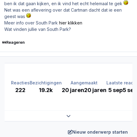
ben ik dat gaan kijken, en ik vind het echt helemaal te gek
Net was een aflevering over dat Cartman dacht dat ie een
geest was
Meer info over South Park
hier klikken
Wat vinden jullie van South Park?
Reageren
Reacties
Bezichtigingen
Aangemaakt
Laatste reacti
222
19.2k
20 jaren
20 jaren
5 sep
5 sep
Expand topic overview
Nieuw onderwerp starten