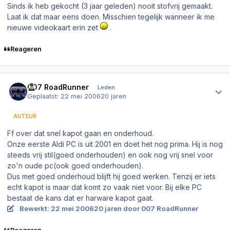
Sinds ik heb gekocht (3 jaar geleden) nooit stofvrij gemaakt.
Laat ik dat maar eens doen. Misschien tegelijk wanneer ik me
nieuwe videokaart erin zet
.
Reageren
Author stats
007 RoadRunner
Leden
Geplaatst:
22 mei 2006
20 jaren
AUTEUR
Ff over dat snel kapot gaan en onderhoud.
Onze eerste Aldi PC is uit 2001 en doet het nog prima. Hij is nog
steeds vrij stil(goed onderhouden) en ook nog vrij snel voor
zo'n oude pc(ook goed onderhouden).
Dus met goed onderhoud blijft hij goed werken. Tenzij er iets
echt kapot is maar dat komt zo vaak niet voor. Bij elke PC
bestaat de kans dat er harware kapot gaat.
Bewerkt:
22 mei 2006
20 jaren
door 007 RoadRunner