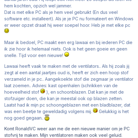
hem kochten, opzich wel jammer.
Dat is met elke PC als je hem veel gebruikt (En dus veel
software etc. installeert). Als je je PC nu formateert en Windows
er weer opzet draait hij weer soepel hoor. Heb je met elke pc
Maar ik bedoel, PC maakt een erg lawaai en bij iederen PC die
ik zie hoor ik helemaal niets. Ook is het geen goeie en geen
snelle. Tijd voor een nieuwe!
Lawaai heeft vaak te maken met de ventilators.. Als hij zoals jij
zegt al een aantal jaartjes oud is, heeft er zich een hoop stof
verzameld in je pc.. Aangekoekte stof die zegmaar je ventilator
laat zoemen.. Advies: kast openhalen (schrikken van de
hoeveelheid stof
), en schoonblazen. Dat kan je met de
stofzuiger doen, die kan je meestal ook op blazen zetten.
Laatst had ik mijn pc schoongeblazen met een bladblazer, dat
was een beetje te geweldadig volgens mij.
Gelukkig is het
nog goed gegaan..
Komt RonaldVC weer aan me de een nieuwe manier om je PC
stofvrij te maken. Mijn ventilatoren maken ook veel geluid.