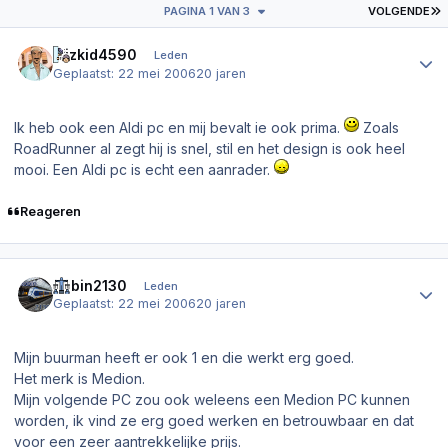
L
PAGINA 1 VAN 3
VOLGENDE
Author stats
wizkid4590
Leden
Geplaatst:
22 mei 2006
20 jaren
Ik heb ook een Aldi pc en mij bevalt ie ook prima.
Zoals
RoadRunner al zegt hij is snel, stil en het design is ook heel
mooi. Een Aldi pc is echt een aanrader.
Reageren
Author stats
Robin2130
Leden
Geplaatst:
22 mei 2006
20 jaren
Mijn buurman heeft er ook 1 en die werkt erg goed.
Het merk is Medion.
Mijn volgende PC zou ook weleens een Medion PC kunnen
worden, ik vind ze erg goed werken en betrouwbaar en dat
voor een zeer aantrekkelijke prijs.