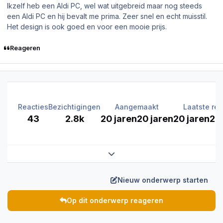
Ikzelf heb een Aldi PC, wel wat uitgebreid maar nog steeds
een Aldi PC en hij bevalt me prima. Zeer snel en echt muisstil.
Het design is ook goed en voor een mooie prijs.
Reageren
Reacties
Bezichtigingen
Aangemaakt
Laatste rea
43
2.8k
20 jaren
20 jaren
20 jaren
20
Expand topic overview
Nieuw onderwerp starten
Op dit onderwerp reageren