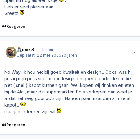
Spint nu nog als een katje
.
Heb er veel plezier aan.
Greetz
Reageren
Author stats
Grove St.
Leden
Geplaatst:
22 mei 2006
20 jaren
No Way, ik hou het bij goed kwaliteit en design... Ookal was hij
prijzig mijn pc is snel, mooi design, en goede onderdelen die
niet ( snel ) kapot kunnen gaan. Wel kopen wij drinken en eten
bij de Aldi, maar dat supermarkten Pc's verkopen dan weet je
al dat het weg gooi pc's zijn. Na een paar maanden zijn ze al
kapot...
maarjah iedereen zijn wil
Reageren