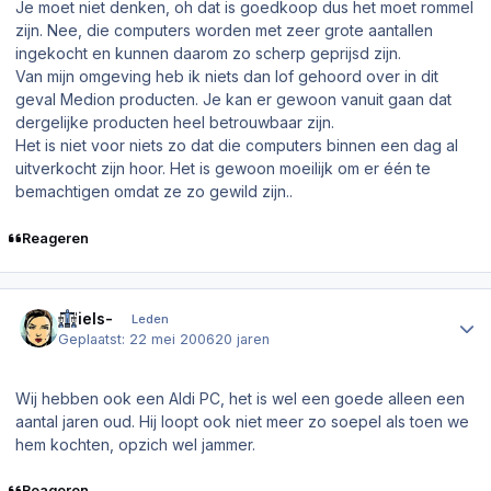
Je moet niet denken, oh dat is goedkoop dus het moet rommel
zijn. Nee, die computers worden met zeer grote aantallen
ingekocht en kunnen daarom zo scherp geprijsd zijn.
Van mijn omgeving heb ik niets dan lof gehoord over in dit
geval Medion producten. Je kan er gewoon vanuit gaan dat
dergelijke producten heel betrouwbaar zijn.
Het is niet voor niets zo dat die computers binnen een dag al
uitverkocht zijn hoor. Het is gewoon moeilijk om er één te
bemachtigen omdat ze zo gewild zijn..
Reageren
Author stats
-Niels-
Leden
Geplaatst:
22 mei 2006
20 jaren
Wij hebben ook een Aldi PC, het is wel een goede alleen een
aantal jaren oud. Hij loopt ook niet meer zo soepel als toen we
hem kochten, opzich wel jammer.
Reageren