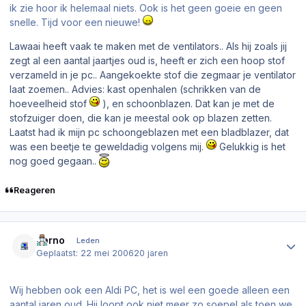
ik zie hoor ik helemaal niets. Ook is het geen goeie en geen
snelle. Tijd voor een nieuwe!
Lawaai heeft vaak te maken met de ventilators.. Als hij zoals jij
zegt al een aantal jaartjes oud is, heeft er zich een hoop stof
verzameld in je pc.. Aangekoekte stof die zegmaar je ventilator
laat zoemen.. Advies: kast openhalen (schrikken van de
hoeveelheid stof
), en schoonblazen. Dat kan je met de
stofzuiger doen, die kan je meestal ook op blazen zetten.
Laatst had ik mijn pc schoongeblazen met een bladblazer, dat
was een beetje te geweldadig volgens mij.
Gelukkig is het
nog goed gegaan..
Reageren
Author stats
Jarno
Leden
Geplaatst:
22 mei 2006
20 jaren
Wij hebben ook een Aldi PC, het is wel een goede alleen een
aantal jaren oud. Hij loopt ook niet meer zo soepel als toen we