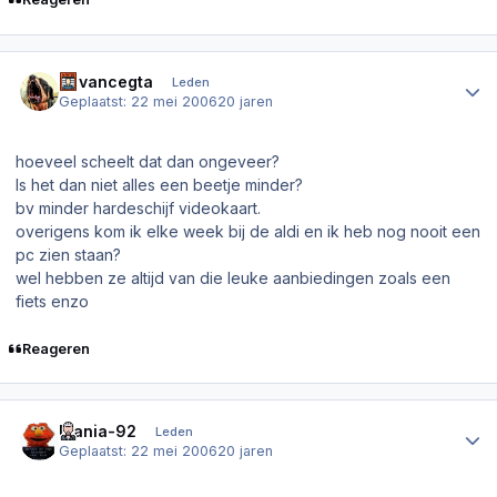
Author stats
Advancegta
Leden
Geplaatst:
22 mei 2006
20 jaren
hoeveel scheelt dat dan ongeveer?
Is het dan niet alles een beetje minder?
bv minder hardeschijf videokaart.
overigens kom ik elke week bij de aldi en ik heb nog nooit een
pc zien staan?
wel hebben ze altijd van die leuke aanbiedingen zoals een
fiets enzo
Reageren
Author stats
Mania-92
Leden
Geplaatst:
22 mei 2006
20 jaren