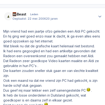
Author stats
DaBeast
Leden
Geplaatst:
22 mei 2006
20 jaren
Mijn vriend had een jaartje ofzo geleden een Aldi PC gekocht.
En hij ging wel goed enzo maar ik dacht, ik ga even alles eens
goed opzoeken op het internet.
Wat bleek nu dat de grafische kaart helemaal niet bestond.
Ik had eens gegoogled en had een artikeltje gevonden dat
Radeon een overeenkomst zou gemaakt hebben met Aldi.
Dat Radeon zeer goedkope Video kaarten maakte en Aldi ze
gebruikte in hun PC's .
Die kaarten zouden sneller stuk gaan en van slechte kwaliteit
zijn.
Ook een maand na dat me vriend zijn PC had gekocht, is zijn
harde schijf stuk gegaan.
Dus geef mij maar lekker een zelf samengestelde PC
.
Ik heb de losse onderdelen in Duitsland gekocht, wat
goedkoper is en daarna zelf in elkaar gezet.