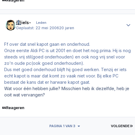
Reageren
Author stats
-Niels-
Leden
Geplaatst:
22 mei 2006
20 jaren
Ff over dat snel kapot gaan en onderhoud.
Onze eerste Aldi PC is uit 2001 en doet het nog prima. Hij is nog
steeds vrij stil(goed onderhouden) en ook nog vrij snel voor
zo'n oude pc(ook goed onderhouden).
Dus met goed onderhoud blijft hij goed werken. Tenzij er iets
echt kapot is maar dat komt zo vaak niet voor. Bij elke PC
bestaat de kans dat er harware kapot gaat.
Wat voor één hebben jullie? Misschien heb ik dezelfde, heb je
ooit wat vervangen?
Reageren
L
PAGINA 1 VAN 3
VOLGENDE