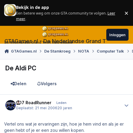
Skip to content
Bekijk in de app
×
Een betere weg om onze GTA community te volgen.
Leer
Sl
meer
.
Inloggen
GTAGames.nl - De Nederlandse Grand Theft Auto
De Nederlandse Grand Theft Auto website!
GTAGames.nl
De Stamkroeg
NOTA
Computer Talk
De Aldi PC
Delen
Volgers
Author stats
007 RoadRunner
Leden
Geplaatst:
21 mei 2006
20 jaren
Vertel ons wat je ervaringen zijn, hoe je hem vind en als je er
geen hebt of je er een zou willen kopen.