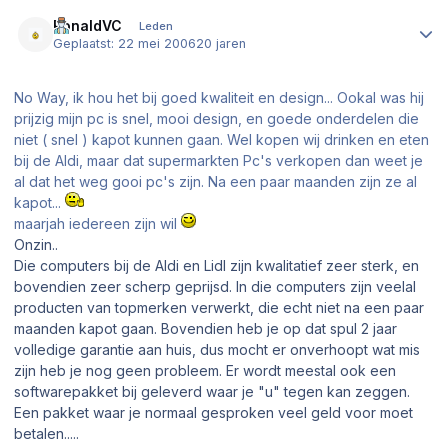
Author stats
RonaldVC
Leden
Geplaatst:
22 mei 2006
20 jaren
No Way, ik hou het bij goed kwaliteit en design... Ookal was hij
prijzig mijn pc is snel, mooi design, en goede onderdelen die
niet ( snel ) kapot kunnen gaan. Wel kopen wij drinken en eten
bij de Aldi, maar dat supermarkten Pc's verkopen dan weet je
al dat het weg gooi pc's zijn. Na een paar maanden zijn ze al
kapot...
maarjah iedereen zijn wil
Onzin..
Die computers bij de Aldi en Lidl zijn kwalitatief zeer sterk, en
bovendien zeer scherp geprijsd. In die computers zijn veelal
producten van topmerken verwerkt, die echt niet na een paar
maanden kapot gaan. Bovendien heb je op dat spul 2 jaar
volledige garantie aan huis, dus mocht er onverhoopt wat mis
zijn heb je nog geen probleem. Er wordt meestal ook een
softwarepakket bij geleverd waar je "u" tegen kan zeggen.
Een pakket waar je normaal gesproken veel geld voor moet
betalen.....