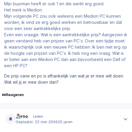
Mijn buurman heeft er ook 1 en die werkt erg goed.
Het merk is Medion.
Mijn volgende PC zou ook weleens een Medion PC kunnen
worden, ik vind ze erg goed werken en betrouwbaar en dat
voor een zeer aantrekkelijke prijs.
Even een vraagje. Wat is een aantrekkelijke prijs? Aangezien ik
geen verstand heb van prijzen van PC's. Over een tijdje moet
ik waarschijnlijk ook een nieuwe PC hebben. Ik ben niet erg op
de hoogte van prijzen van PC's. Ik heb nog een vraag. Wat is
er beter aan een Medion PC dan aan bijvoorbeeld een Dell of
een HP PC?
De prijs vane en pc is afhankelijk van wat je er mee wilt doen.
Wat wil jij er mee doen dan?
Reageren
Author stats
Jarno
Leden
Geplaatst:
22 mei 2006
20 jaren