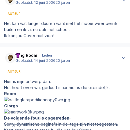
Geplaatst:
12 juni 2006
20 jaren
AUTEUR
Het kan wat langer duuren want met het mooie weer ben ik
buiten en ik zit nu ook met school..
Ik kan jou Cover niet zien!!
Author stats
King Room
Leden
Geplaatst:
14 juni 2006
20 jaren
AUTEUR
Hier is mijn ontwerp dan..
Het heeft even wat geduurt maar hier is die uiteindelijk..
Room
Giorgo
De volgende fout is opgetreden:
Sorry, dynamische pagina's in de
tags zijn niet toegestaan.