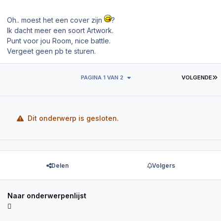
Oh.. moest het een cover zijn
?
Ik dacht meer een soort Artwork.
Punt voor jou Room, nice battle.
Vergeet geen pb te sturen.
L
PAGINA 1 VAN 2
VOLGENDE
Dit onderwerp is gesloten.
Delen
Volgers
Naar onderwerpenlijst