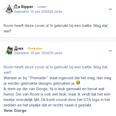
Author stats
Gta Ripper
Leden
Geplaatst:
15 juni 2006
20 jaren
Room heeft deze cover al 1x gebruikt bij een battle. Mag dat
wel?
Author stats
Jowx
Ereleden
Geplaatst:
15 juni 2006
20 jaren
Room heeft deze cover al 1x gebruikt bij een battle. Mag dat
wel?
Waneer er bij ''Premade'' staat ingevuld dat het mag, dan mag
je eerder gebruikte designs gebruiken ja.
Ik stem op die van Giorgo, hij is leuk gemaakt en bevat wat
humor. Die van Room is ook wel leuk, maar ik vindt dat het een
beetje onordelijk lijkt. Dit komt vooral door het GTA logo in het
midden en het plaatje dat er rechts naast is geplakt.
Vote: Giorgo