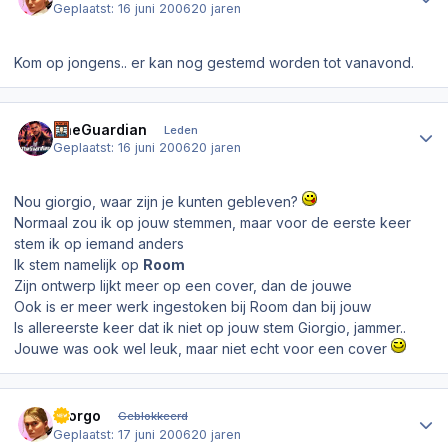
Geplaatst:
16 juni 2006
20 jaren
Kom op jongens.. er kan nog gestemd worden tot vanavond.
Author stats
TheGuardian
Leden
Geplaatst:
16 juni 2006
20 jaren
Nou giorgio, waar zijn je kunten gebleven?
Normaal zou ik op jouw stemmen, maar voor de eerste keer
stem ik op iemand anders
Ik stem namelijk op
Room
Zijn ontwerp lijkt meer op een cover, dan de jouwe
Ook is er meer werk ingestoken bij Room dan bij jouw
Is allereerste keer dat ik niet op jouw stem Giorgio, jammer..
Jouwe was ook wel leuk, maar niet echt voor een cover
Author stats
Giorgo
Geblokkeerd
Geplaatst:
17 juni 2006
20 jaren