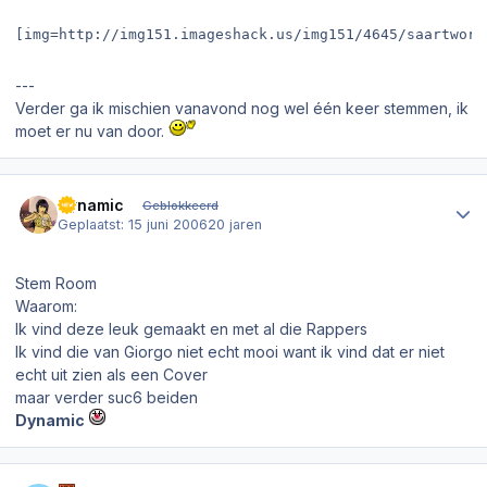
[img=http://img151.imageshack.us/img151/4645/saartwork
---
Verder ga ik mischien vanavond nog wel één keer stemmen, ik
moet er nu van door.
Author stats
Dynamic
Geblokkeerd
Geplaatst:
15 juni 2006
20 jaren
Stem Room
Waarom:
Ik vind deze leuk gemaakt en met al die Rappers
Ik vind die van Giorgo niet echt mooi want ik vind dat er niet
echt uit zien als een Cover
maar verder suc6 beiden
Dynamic
Author stats