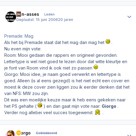
Author stats
Jon-asses
Leden
Geplaatst:
15 juni 2006
20 jaren
Premade: Mag
Als het bij Premade staat dat het mag dan mag het
.
Nu even mijn vote:
Room: Mooi gedaan die rappers en origineel gevonden.
Lettertype is wel niet goed te lezen door dat witte kleurtje en
je font van Room vind ik ook niet zo passen
Giorgo: Mooi idee, je naam goed verwerkt en lettertype is
goed. Alleen (is al eens gezegd) is het niet echt een cover en
moest ik deze cover zien liggen zou ik eerder denken dat het
van NFS: MW zou zijn.
Dit was een moeilijke keuze maar ik heb eens gekeken naar
het PS gehalte (
) en dan gaat mijn vote naar:
Giorgo
.
Verder nog allebei veel succes toegewenst
.
Author stats
Giorgo
Geblokkeerd