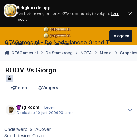
Skip to content
Bekijk in de app
×
Een betere weg om onze GTA community te volgen.
Leer
Sl
meer
.
Inloggen
GTAGames.nl - De Nederlandse Grand Theft Auto
De Nederlandse Grand Theft Auto website!
GTAGames.nl
De Stamkroeg
NOTA
Media
Graphics
ROOM Vs Giorgo
Delen
Volgers
Author stats
King Room
Leden
Geplaatst:
10 juni 2006
20 jaren
Onderwerp: GTACover
Soort design: Cover