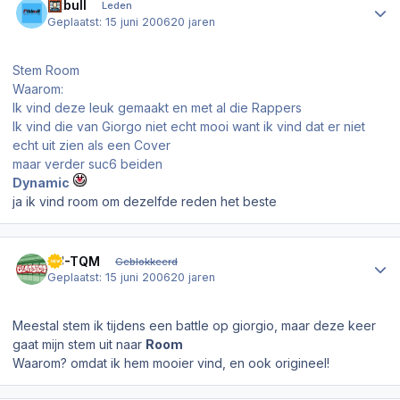
Pitbull
Leden
Geplaatst:
15 juni 2006
20 jaren
Stem Room
Waarom:
Ik vind deze leuk gemaakt en met al die Rappers
Ik vind die van Giorgo niet echt mooi want ik vind dat er niet
echt uit zien als een Cover
maar verder suc6 beiden
Dynamic
ja ik vind room om dezelfde reden het beste
Author stats
DJ-TQM
Geblokkeerd
Geplaatst:
15 juni 2006
20 jaren
Meestal stem ik tijdens een battle op giorgio, maar deze keer
gaat mijn stem uit naar
Room
Waarom? omdat ik hem mooier vind, en ook origineel!