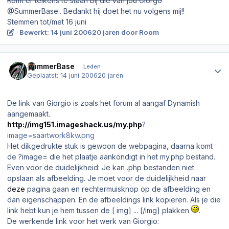
Komt er telkens te staan bij die van jou Giorgo
@SummerBase.. Bedankt hij doet het nu volgens mij!!
Stemmen tot/met 16 juni
Bewerkt:
14 juni 2006
20 jaren
door Room
Author stats
SummerBase
Leden
Geplaatst:
14 juni 2006
20 jaren
De link van Giorgio is zoals het forum al aangaf Dynamish
aangemaakt.
http://img151.imageshack.us/my.php
?
image=saartwork8kw.png
Het dikgedrukte stuk is gewoon de webpagina, daarna komt
de ?image= die het plaatje aankondigt in het my.php bestand.
Even voor de duidelijkheid: Je kan .php bestanden niet
opslaan als afbeelding. Je moet voor de duidelijkheid naar
deze
pagina gaan en rechtermuisknop op de afbeelding en
dan eigenschappen. En de afbeeldings link kopieren. Als je die
link hebt kun je hem tussen de [ img] ... [/img] plakken
.
De werkende link voor het werk van Giorgio: