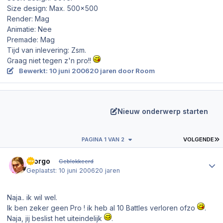
Size design: Max. 500x500
Render: Mag
Animatie: Nee
Premade: Mag
Tijd van inlevering: Zsm.
Graag niet tegen z'n pro!!
Bewerkt:
10 juni 2006
20 jaren
door Room
Nieuw onderwerp starten
L
PAGINA 1 VAN 2
VOLGENDE
Author stats
Giorgo
Geblokkeerd
Geplaatst:
10 juni 2006
20 jaren
Naja.. ik wil wel.
Ik ben zeker geen Pro ! ik heb al 10 Battles verloren ofzo
.
Naja, jij beslist het uiteindelijk
.