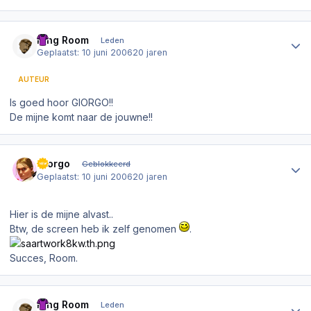
Author stats
King Room
Leden
Geplaatst:
10 juni 2006
20 jaren
AUTEUR
Is goed hoor GIORGO!!
De mijne komt naar de jouwne!!
Author stats
Giorgo
Geblokkeerd
Geplaatst:
10 juni 2006
20 jaren
Hier is de mijne alvast..
Btw, de screen heb ik zelf genomen
.
Succes, Room.
Author stats
King Room
Leden