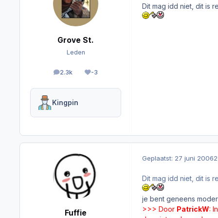
Dit mag idd niet, dit i
Grove St.
Leden
2.3k
-3
berichten
Reputation
Kingpin
Geplaatst:
27 juni 2006
2
Dit mag idd niet, dit i
je bent geneens moder
>>> Door
PatrickW
: 
Fuffie