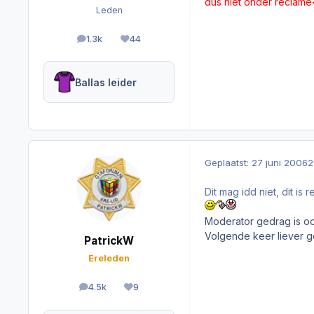
dus niet onder reclam
Leden
1.3k
44
berichten
Reputation
Ballas leider
Geplaatst:
27 juni 2006
2
Dit mag idd niet, dit i
Moderator gedrag is ook
Volgende keer liever ge
PatrickW
Ereleden
4.5k
9
berichten
Reputation