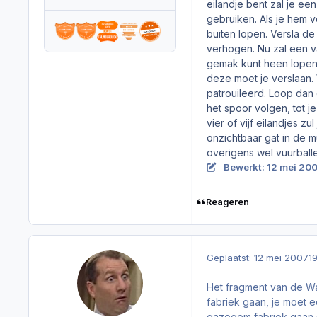
eilandje bent zal je e
gebruiken. Als je hem v
buiten lopen. Versla d
verhogen. Nu zal een v
gemak kunt heen lopen).
deze moet je verslaan.
patrouileerd. Loop dan 
het spoor volgen, tot je
vier of vijf eilandjes 
onzichtbaar gat in de 
overigens wel vuurballe
Bewerkt:
12 mei 20
Reageren
Geplaatst:
12 mei 2007
1
Het fragment van de Wa
fabriek gaan, je moet 
gazogem fabriek gaan s