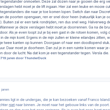
en tegenstander onmoeten. Deze zal dozen naar je gooien die erg v
erslagen hebt moet je de lift ingaan. Hier zal een leuke en mooie cu
e tegenstanders die naar je toe komen lopen. Switch dan naar Discr
an de poorten opengaan, ren er snel door heen (natuurlijk kan je 
 Buiten zal er een tank rondrijden, ren dus snel weg. Halverweg de
 Wanneer je deze verslagen hebt moet je doorrennen. Ga na de brug
door. Als je even loopt zul je bij een gast in de rotsen komen, volg 
 in de mijn komt. Ergens in de mijn zullen er kleine eilandjes zitten
zul je twee kanten op kunnen: Doorgaan of naar een doodlopend stuk
muur. Daar moet je doorheen. Dan zul je in een ruimte komen waar j
n door de lucht. Na dat kom je een tegenstander tegen. Versla die. 
07
19 jaren
door ThunderDuck
9 jaren
nnies ligt in de undergas, die je kan bezoeken vanaf Franco Island
echter
niet
naar binnen. Je moet naar het gebouw links van de poort. 
taan en dan over het gaas springen. Als je over het gaas bent moe