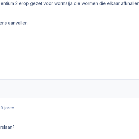
ntium 2 erop gezet voor worms(ja die wormen die elkaar afknallen
liens aanvallen.
19 jaren
rslaan?