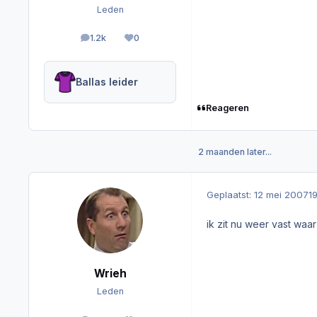
Leden
1.2k
0
berichten
Reputation
Ballas leider
Reageren
2 maanden later...
Geplaatst:
12 mei 2007
1
ik zit nu weer vast wa
Wrieh
Leden