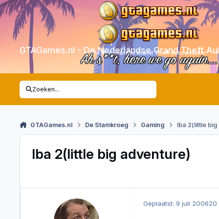
Skip to content
GTAGames.nl - De Nederlandse Grand Theft Au
De Nederlandse Grand Theft Auto website!
Ah s**t, here we go again...
Zoeken...
GTAGames.nl
De Stamkroeg
Gaming
lba 2(little b
lba 2(little big adventure)
Geplaatst:
9 juli 2006
20 