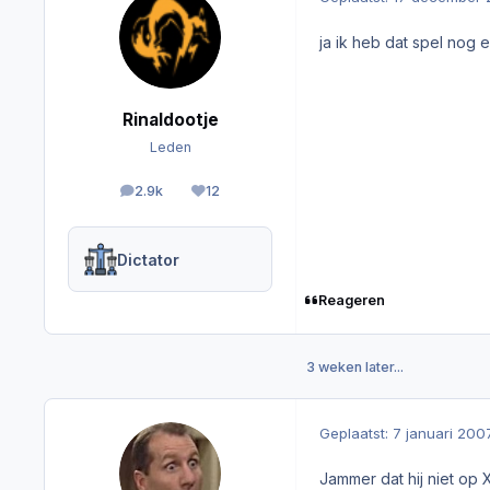
ja ik heb dat spel nog 
Rinaldootje
Leden
2.9k
12
berichten
Reputation
Dictator
Reageren
3 weken later...
Geplaatst:
7 januari 200
Jammer dat hij niet op X