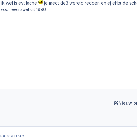
 ik wel is evt lache
je meot de3 wereld redden en ej ehbt de scho
 voor een spel uit 1996
Nieuw o
 2006
19 jaren