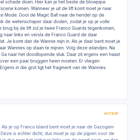
eel schade doen. Hier kan je het beste de blowpipe
tscene komen. Wanneer je uit de lift komt moet je naar
ete Mode. Gooi de Magic Ball naar de hendel op de
ook de wetenschaper daar doden, zodat je op je volle
 brug bij de lift zul je twee Franco Guards tegenkomen,
 naar links en versla de Franco Guard de daar
dat. Je komt dan de Wannie mijn in. Als je daar bent moet je
, waar Wannies op staan te mijnen. Volg deze eilandjes. Na
. Ga naar het doodlopende stuk. Daar zit ergens een haast
e over een paar bruggen heen moeten. Er vliegen
Ergens in die grot ligt het fragment van de Wannies.
AUTEUR
. Als je op Franco Island bent moet je naar de Gazogem
Deze is echter dicht, dus moet je op de pijpen voor de
t je dus naar het gebouw links van de poort gaan, en dan