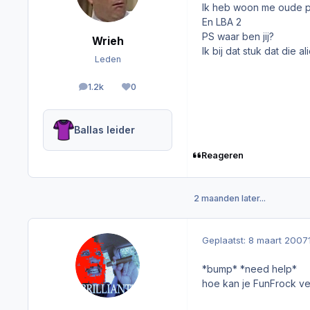
Ik heb woon me oude pe
En LBA 2
PS waar ben jij?
Wrieh
Ik bij dat stuk dat die a
Leden
1.2k
0
berichten
Reputation
Ballas leider
Reageren
2 maanden later...
Geplaatst:
8 maart 2007
*bump* *need help*
hoe kan je FunFrock ve