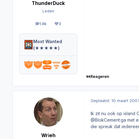
ThunderDuck
Leden
1.9k
3
berichten
Reputation
Most Wanted
(★★★★★)
Reageren
Geplaatst:
10 maart 200
Ik zit nu ook op island 
@BlokCement:ga met een
die spreuk dat iederee
Wrieh