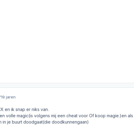
7
19 jaren
CX en ik snap er niks van.
 volle magic(is volgens mij een cheat voor Of koop magie.)en als h
n in je buurt doodgaat(die doodkunnengaan)