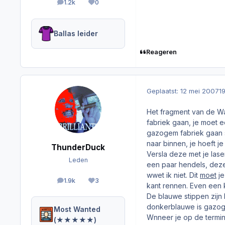
1.2k
0
berichten
Reputation
Ballas leider
Reageren
Geplaatst:
12 mei 2007
1
Het fragment van de Wa
fabriek gaan, je moet 
gazogem fabriek gaan s
naar binnen, je hoeft j
ThunderDuck
Versla deze met je lase
Leden
een paar hendels, deze
wwet ik niet. Dit
moet
je
1.9k
3
berichten
Reputation
kant rennen. Even een k
De blauwe stippen zijn
donkerblauwe is gazo
Most Wanted
Wnneer je op de termin
(★★★★★)