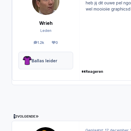
heb jij dit ouwe pel ngo
wel mooioiie graphicsd
Wrieh
Leden
1.2k
0
berichten
Reputation
Ballas leider
Reageren
LAATSTE PAGINA
1
2
VOLGENDE
Geplaatst:
17 december