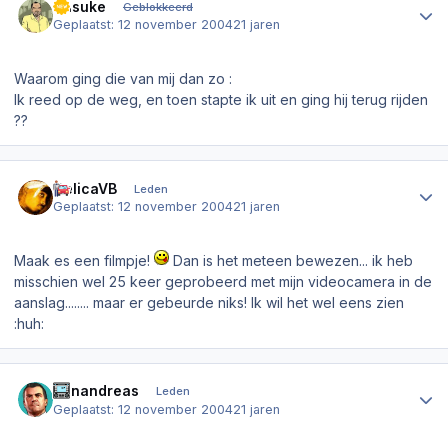
Sasuke
Geblokkeerd
Geplaatst:
12 november 2004
21 jaren
Waarom ging die van mij dan zo :
Ik reed op de weg, en toen stapte ik uit en ging hij terug rijden
??
Author stats
CelicaVB
Leden
Geplaatst:
12 november 2004
21 jaren
Maak es een filmpje!
Dan is het meteen bewezen... ik heb
misschien wel 25 keer geprobeerd met mijn videocamera in de
aanslag........ maar er gebeurde niks! Ik wil het wel eens zien
:huh:
Author stats
donandreas
Leden
Geplaatst:
12 november 2004
21 jaren