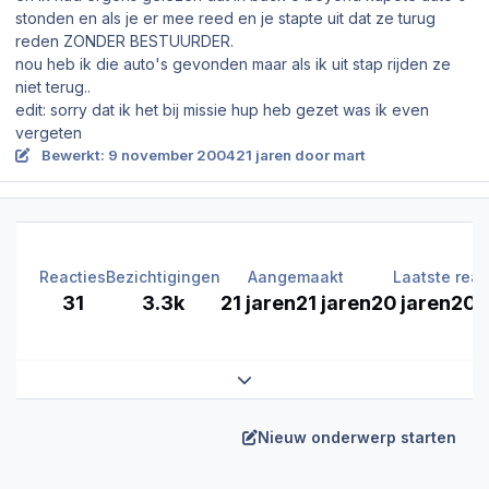
stonden en als je er mee reed en je stapte uit dat ze turug
reden ZONDER BESTUURDER.
nou heb ik die auto's gevonden maar als ik uit stap rijden ze
niet terug..
edit: sorry dat ik het bij missie hup heb gezet was ik even
vergeten
Bewerkt:
9 november 2004
21 jaren
door mart
Reacties
Bezichtigingen
Aangemaakt
Laatste reac
31
3.3k
21 jaren
21 jaren
20 jaren
20 
Expand topic overview
Nieuw onderwerp starten