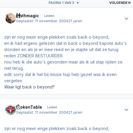
L
PAGINA 1 VAN 3
VOLGENDE
Author stats
Mathmagic
Leden
Geplaatst:
11 november 2004
21 jaren
zijn er nog meer enge plekken zoals back o beyond,
en ik had ergens gelezen dat in back o beyond kapote auto's
stonden en als je er mee reed en je stapte uit dat ze turug
reden ZONDER BESTUURDER.
nou heb ik die auto's gevonden maar als ik uit stap rijden ze
niet terug..
edit: sorry dat ik het bij missie hup heb gezet was ik even
vergeten
Waar ligt back o beyond?
Author stats
BrokenTable
Leden
Geplaatst:
11 november 2004
21 jaren
zijn er nog meer enge plekken zoals back o beyond,