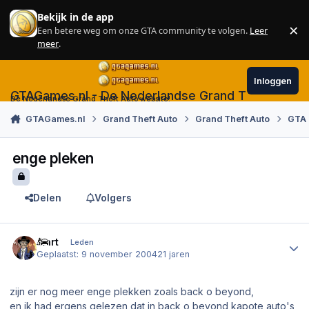
Skip to content
Bekijk in de app
×
Een betere weg om onze GTA community te volgen.
Leer
Sl
meer
.
Inloggen
GTAGames.nl - De Nederlandse Grand Theft Auto
De Nederlandse Grand Theft Auto website!
GTAGames.nl
Grand Theft Auto
Grand Theft Auto
GTA 
enge pleken
Delen
Volgers
Author stats
mart
Leden
Geplaatst:
9 november 2004
21 jaren
zijn er nog meer enge plekken zoals back o beyond,
en ik had ergens gelezen dat in back o beyond kapote auto's