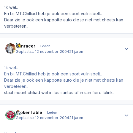
'k wel..
En bij MT.Chilliad heb je ook een soort vuilnisbelt..
Daar zie je ook een kappotte auto die je niet met cheats kan
verbeteren..
Author stats
denracer
Leden
Geplaatst:
12 november 2004
21 jaren
'k wel..
En bij MT.Chilliad heb je ook een soort vuilnisbelt..
Daar zie je ook een kappotte auto die je niet met cheats kan
verbeteren..
staat mount chiliad wel in los santos of in san fiero :blink:
Author stats
BrokenTable
Leden
Geplaatst:
12 november 2004
21 jaren