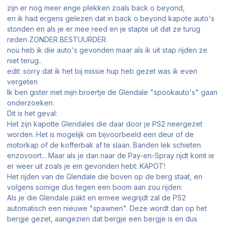
zijn er nog meer enge plekken zoals back o beyond,
en ik had ergens gelezen dat in back o beyond kapote auto's
stonden en als je er mee reed en je stapte uit dat ze turug
reden ZONDER BESTUURDER.
nou heb ik die auto's gevonden maar als ik uit stap rijden ze
niet terug..
edit: sorry dat ik het bij missie hup heb gezet was ik even
vergeten
Ik ben gister met mijn broertje de Glendale "spookauto's" gaan
onderzoeken.
Dit is het geval:
Het zijn kapotte Glendales die daar door je PS2 neergezet
worden. Het is mogelijk om bijvoorbeeld een deur of de
motorkap of de kofferbak af te slaan. Banden lek schieten
enzovoort... Maar als je dan naar de Pay-en-Spray rijdt komt ie
er weer uit zoals je em gevonden hebt: KAPOT!
Het rijden van de Glendale die boven op de berg staat, en
volgens somige dus tegen een boom aan zou rijden:
Als je die Glendale pakt en ermee wegrijdt zal de PS2
automatisch een nieuwe "spawnen". Deze wordt dan op het
bergje gezet, aangezien dat bergje een bergje is en dus