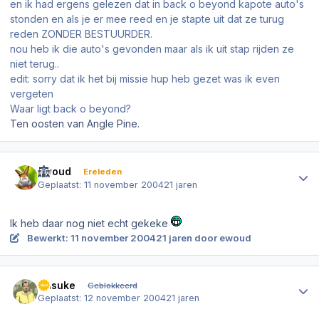
en ik had ergens gelezen dat in back o beyond kapote auto's
stonden en als je er mee reed en je stapte uit dat ze turug
reden ZONDER BESTUURDER.
nou heb ik die auto's gevonden maar als ik uit stap rijden ze
niet terug..
edit: sorry dat ik het bij missie hup heb gezet was ik even
vergeten
Waar ligt back o beyond?
Ten oosten van Angle Pine.
Author stats
Ewoud
Ereleden
Geplaatst:
11 november 2004
21 jaren
Ik heb daar nog niet echt gekeke
Bewerkt:
11 november 2004
21 jaren
door ewoud
Author stats
Sasuke
Geblokkeerd
Geplaatst:
12 november 2004
21 jaren