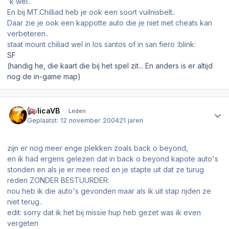
'k wel..
En bij MT.Chilliad heb je ook een soort vuilnisbelt..
Daar zie je ook een kappotte auto die je niet met cheats kan
verbeteren..
staat mount chiliad wel in los santos of in san fiero :blink:
SF
(handig he, die kaart die bij het spel zit... En anders is er altijd
nog de in-game map)
Author stats
CelicaVB
Leden
Geplaatst:
12 november 2004
21 jaren
zijn er nog meer enge plekken zoals back o beyond,
en ik had ergens gelezen dat in back o beyond kapote auto's
stonden en als je er mee reed en je stapte uit dat ze turug
reden ZONDER BESTUURDER.
nou heb ik die auto's gevonden maar als ik uit stap rijden ze
niet terug..
edit: sorry dat ik het bij missie hup heb gezet was ik even
vergeten