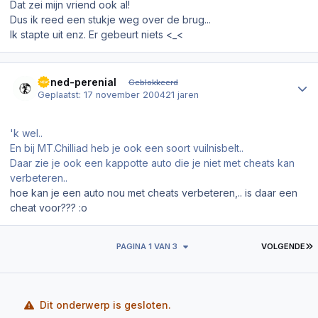
Dat zei mijn vriend ook al!
Dus ik reed een stukje weg over de brug...
Ik stapte uit enz. Er gebeurt niets <_<
Author stats
Tuned-perenial
Geblokkeerd
Geplaatst:
17 november 2004
21 jaren
'k wel..
En bij MT.Chilliad heb je ook een soort vuilnisbelt..
Daar zie je ook een kappotte auto die je niet met cheats kan
verbeteren..
hoe kan je een auto nou met cheats verbeteren,.. is daar een
cheat voor??? :o
L
PAGINA 1 VAN 3
VOLGENDE
Dit onderwerp is gesloten.