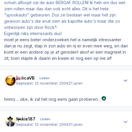
schuin afloopt zal de auto BERGAF ROLLEN! Ik heb em dus wel
zien rollen maar das dan ook echt alles. Dit is het hele
"spookauto" gebeuren. Dus ze bestaan wel maar het zijn
gewoon auto's die eruit zien als kapotte auto's maar die zo
ontworpen zijn door Rock*.
Eigenlijk niks interresants dus!
moet je eens beter onderzoeken het is namelijk intressanter
dan je nu zegt, stap in zon auto en rij er even mee weg, en dan
komt er een andere op je af gereden! alsof er een magneet in
zit, toen stapte ik daarin en kwam er nog een op me af!
Author stats
CelicaVB
Leden
Geplaatst:
12 november 2004
21 jaren
hmmz.... oke, ik zal het nog eens gaan proberen...
Author stats
sjakie187
Leden
Geplaatst:
12 november 2004
21 jaren