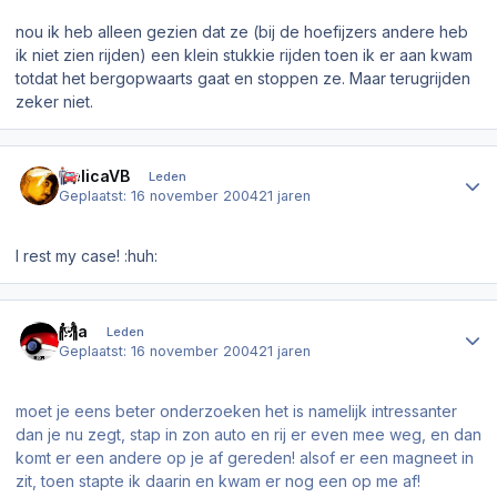
nou ik heb alleen gezien dat ze (bij de hoefijzers andere heb
ik niet zien rijden) een klein stukkie rijden toen ik er aan kwam
totdat het bergopwaarts gaat en stoppen ze. Maar terugrijden
zeker niet.
Author stats
CelicaVB
Leden
Geplaatst:
16 november 2004
21 jaren
I rest my case! :huh:
Author stats
exa
Leden
Geplaatst:
16 november 2004
21 jaren
moet je eens beter onderzoeken het is namelijk intressanter
dan je nu zegt, stap in zon auto en rij er even mee weg, en dan
komt er een andere op je af gereden! alsof er een magneet in
zit, toen stapte ik daarin en kwam er nog een op me af!