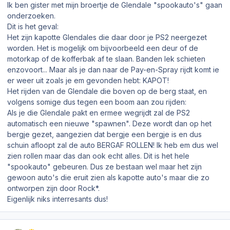
Ik ben gister met mijn broertje de Glendale "spookauto's" gaan
onderzoeken.
Dit is het geval:
Het zijn kapotte Glendales die daar door je PS2 neergezet
worden. Het is mogelijk om bijvoorbeeld een deur of de
motorkap of de kofferbak af te slaan. Banden lek schieten
enzovoort... Maar als je dan naar de Pay-en-Spray rijdt komt ie
er weer uit zoals je em gevonden hebt: KAPOT!
Het rijden van de Glendale die boven op de berg staat, en
volgens somige dus tegen een boom aan zou rijden:
Als je die Glendale pakt en ermee wegrijdt zal de PS2
automatisch een nieuwe "spawnen". Deze wordt dan op het
bergje gezet, aangezien dat bergje een bergje is en dus
schuin afloopt zal de auto BERGAF ROLLEN! Ik heb em dus wel
zien rollen maar das dan ook echt alles. Dit is het hele
"spookauto" gebeuren. Dus ze bestaan wel maar het zijn
gewoon auto's die eruit zien als kapotte auto's maar die zo
ontworpen zijn door Rock*.
Eigenlijk niks interresants dus!
Author stats