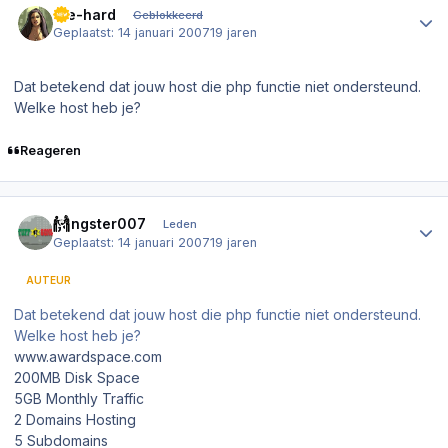
Die-hard
Geblokkeerd
Geplaatst:
14 januari 2007
19 jaren
Dat betekend dat jouw host die php functie niet ondersteund.
Welke host heb je?
Reageren
Author stats
gangster007
Leden
Geplaatst:
14 januari 2007
19 jaren
AUTEUR
Dat betekend dat jouw host die php functie niet ondersteund.
Welke host heb je?
www.awardspace.com
200MB Disk Space
5GB Monthly Traffic
2 Domains Hosting
5 Subdomains