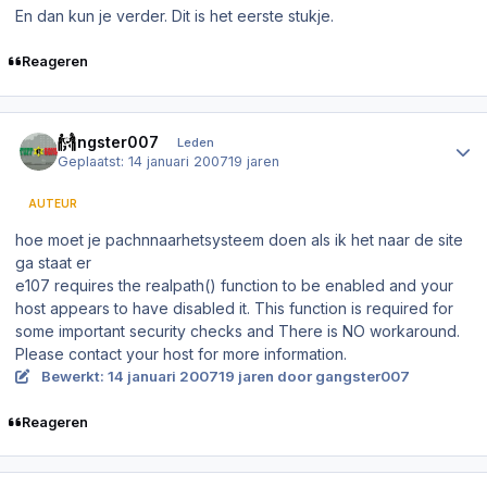
En dan kun je verder. Dit is het eerste stukje.
Reageren
Author stats
gangster007
Leden
Geplaatst:
14 januari 2007
19 jaren
AUTEUR
hoe moet je pachnnaarhetsysteem doen als ik het naar de site
ga staat er
e107 requires the realpath() function to be enabled and your
host appears to have disabled it. This function is required for
some important security checks and There is NO workaround.
Please contact your host for more information.
Bewerkt:
14 januari 2007
19 jaren
door gangster007
Reageren
Author stats