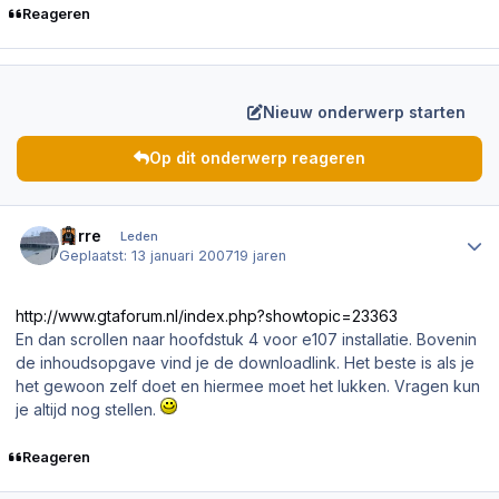
Reageren
Nieuw onderwerp starten
Op dit onderwerp reageren
Author stats
Ferre
Leden
Geplaatst:
13 januari 2007
19 jaren
http://www.gtaforum.nl/index.php?showtopic=23363
En dan scrollen naar hoofdstuk 4 voor e107 installatie. Bovenin
de inhoudsopgave vind je de downloadlink. Het beste is als je
het gewoon zelf doet en hiermee moet het lukken. Vragen kun
je altijd nog stellen.
Reageren