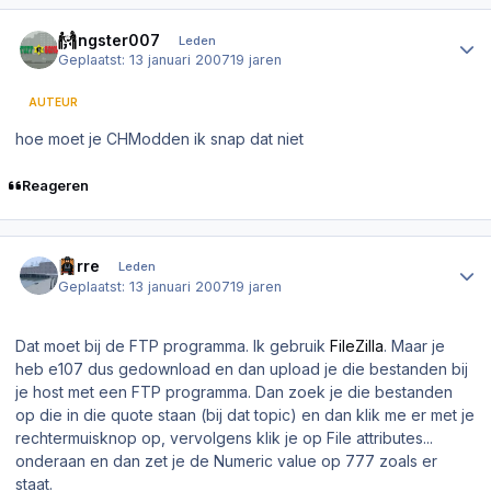
Author stats
gangster007
Leden
Geplaatst:
13 januari 2007
19 jaren
AUTEUR
hoe moet je CHModden ik snap dat niet
Reageren
Author stats
Ferre
Leden
Geplaatst:
13 januari 2007
19 jaren
Dat moet bij de FTP programma. Ik gebruik
FileZilla
. Maar je
heb e107 dus gedownload en dan upload je die bestanden bij
je host met een FTP programma. Dan zoek je die bestanden
op die in die quote staan (bij dat topic) en dan klik me er met je
rechtermuisknop op, vervolgens klik je op
File attributes...
onderaan en dan zet je de Numeric value op 777 zoals er
staat.