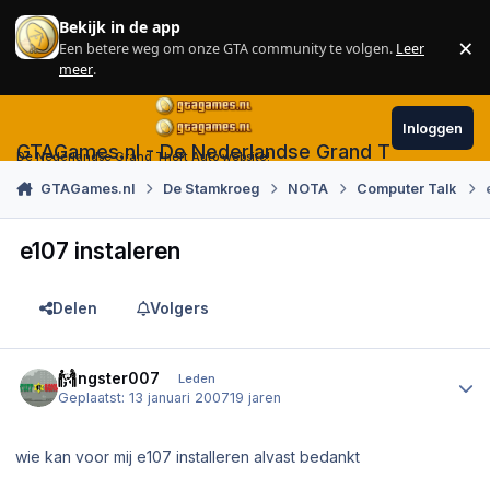
Skip to content
Bekijk in de app
×
Een betere weg om onze GTA community te volgen.
Leer
Sl
meer
.
Inloggen
GTAGames.nl - De Nederlandse Grand Theft Auto
De Nederlandse Grand Theft Auto website!
GTAGames.nl
De Stamkroeg
NOTA
Computer Talk
e107 instaleren
Delen
Volgers
Author stats
gangster007
Leden
Geplaatst:
13 januari 2007
19 jaren
wie kan voor mij e107 installeren alvast bedankt