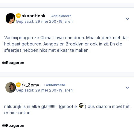
Author stats
DenkaanHenk
Geblokkeerd
Geplaatst:
29 mei 2007
19 jaren
Van mij mogen ze China Town erin doen. Maar ik denk niet dat
het gaat gebeuren. Aangezien Brooklyn er ook in zit. En die
sfeertjes hebben niks met elkaar te maken.
Reageren
Author stats
Dark_Zemy
Geblokkeerd
Geplaatst:
29 mei 2007
19 jaren
natuurlijk is in elke gta!!!!!!!!!!! (geloof ik
) dus daarom moet het
er hier ook in
Reageren