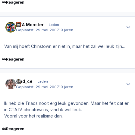
Reageren
Author stats
GTA Monster
Leden
Geplaatst:
29 mei 2007
19 jaren
Van mij hoeft Chinstown er niet in, maar het zal wel leuk zijn...
Reageren
Author stats
mad_ce
Leden
Geplaatst:
29 mei 2007
19 jaren
Ik heb die Triads nooit erg leuk gevonden. Maar het feit dat er
in GTA IV chinatown is, vind ik wel leuk.
Vooral voor het realisme dan.
Reageren