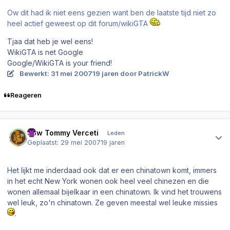
Ow dit had ik niet eens gezien want ben de laatste tijd niet zo
heel actief geweest op dit forum/wikiGTA
Tjaa dat heb je wel eens!
WikiGTA is net Google
Google/WikiGTA is your friend!
Bewerkt:
31 mei 2007
19 jaren
door PatrickW
Reageren
Author stats
Jow Tommy Verceti
Leden
Geplaatst:
29 mei 2007
19 jaren
Het lijkt me inderdaad ook dat er een chinatown komt, immers
in het echt New York wonen ook heel veel chinezen en die
wonen allemaal bijelkaar in een chinatown. Ik vind het trouwens
wel leuk, zo'n chinatown. Ze geven meestal wel leuke missies
.