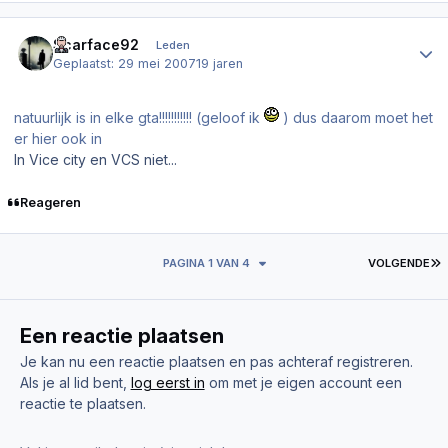
Author stats
Scarface92
Leden
Geplaatst:
29 mei 2007
19 jaren
natuurlijk is in elke gta!!!!!!!!!!! (geloof ik
) dus daarom moet het
er hier ook in
In Vice city en VCS niet...
Reageren
L
PAGINA 1 VAN 4
VOLGENDE
Een reactie plaatsen
Je kan nu een reactie plaatsen en pas achteraf registreren.
Als je al lid bent,
log eerst in
om met je eigen account een
reactie te plaatsen.