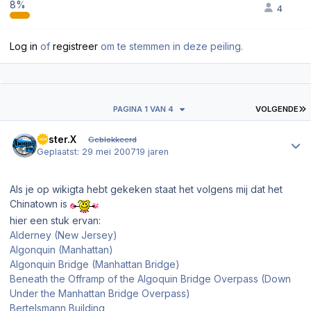
8%
4
Log in
of
registreer
om te stemmen in deze peiling.
L
PAGINA 1 VAN 4
VOLGENDE
Author stats
Mister.X
Geblokkeerd
Geplaatst:
29 mei 2007
19 jaren
Als je op wikigta hebt gekeken staat het volgens mij dat het
Chinatown is
hier een stuk ervan:
Alderney (New Jersey)
Algonquin (Manhattan)
Algonquin Bridge (Manhattan Bridge)
Beneath the Offramp of the Algoquin Bridge Overpass (Down
Under the Manhattan Bridge Overpass)
Bertelsmann Building