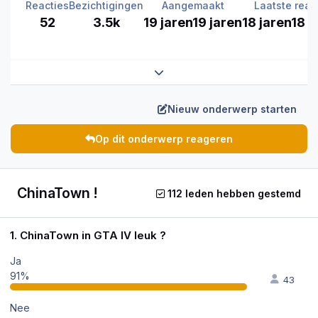
Reacties
Bezichtigingen
Aangemaakt
Laatste reac
52
3.5k
19 jaren
19 jaren
18 jaren
18 j
Expand topic overview
Nieuw onderwerp starten
Op dit onderwerp reageren
ChinaTown !
112 leden hebben gestemd
1. ChinaTown in GTA IV leuk ?
Ja
91%
43
Nee