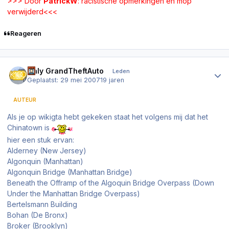
>>> Door
PatrickW
: racistische opmerkingen en mop
verwijderd<<<
Reageren
Author stats
Only GrandTheftAuto
Leden
Geplaatst:
29 mei 2007
19 jaren
AUTEUR
Als je op wikigta hebt gekeken staat het volgens mij dat het
Chinatown is
hier een stuk ervan:
Alderney (New Jersey)
Algonquin (Manhattan)
Algonquin Bridge (Manhattan Bridge)
Beneath the Offramp of the Algoquin Bridge Overpass (Down
Under the Manhattan Bridge Overpass)
Bertelsmann Building
Bohan (De Bronx)
Broker (Brooklyn)