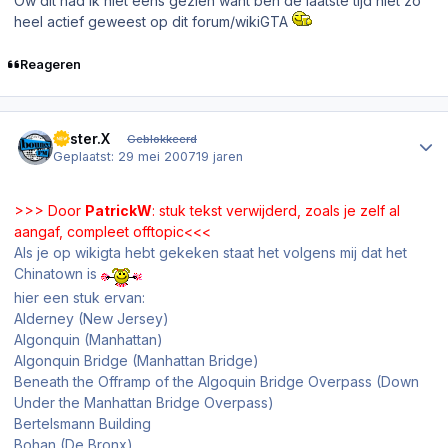
Ow dit had ik niet eens gezien want ben de laatste tijd niet zo
heel actief geweest op dit forum/wikiGTA
Reageren
Author stats
Mister.X
Geblokkeerd
Geplaatst:
29 mei 2007
19 jaren
>>> Door
PatrickW
: stuk tekst verwijderd, zoals je zelf al
aangaf, compleet offtopic<<<
Als je op wikigta hebt gekeken staat het volgens mij dat het
Chinatown is
hier een stuk ervan:
Alderney (New Jersey)
Algonquin (Manhattan)
Algonquin Bridge (Manhattan Bridge)
Beneath the Offramp of the Algoquin Bridge Overpass (Down
Under the Manhattan Bridge Overpass)
Bertelsmann Building
Bohan (De Bronx)