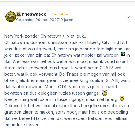
Author stats
Hanneswasco
Ereleden
Geplaatst:
29 mei 2007
19 jaren
New York zonder Chinatown > Niet leuk...!
Chinatown is dus een onmisbaar stuk van Liberty City, in GTA III
was dit niet zo uitgewerkt, maar als je naar de foto kijkt dan kan
je er zeker van zijn dat Chinatown wat mooier zal worden!
In
San Andreas was het ook wel al wat mooi, maar ik vond maar 1
straat echt uitgewerkt, dus hopelijk wordt het in GTA IV wat
beter, wat ik ook verwacht. De Triads die mogen van mij ook
blijven, als ik er maar geen ruzie mee krijg zoals in GTA III, want
dat haat ik gewoon. Moest GTA IV nu eens geen geweld
bevatten en dus ook geen ruzies tussen gangs...
Nee, er mag wel ruzie zijn tussen gangs, maar niet te erg.
Ook vind ik het wel nogal respectloos hoe jullie over chinezen
grappen zitten te maken, sorry hoor, maar het is de bedoeling
dat we beleefd blijven en dat we respect hebben voor elkaar
en andere rassen...