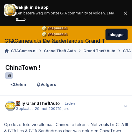
Skip to content
Bekijk in de app
×
Een betere weg om onze GTA community te volgen.
Leer
Sl
meer
.
Inloggen
GTAGames.nl - De Nederlandse Grand Theft Auto
De Nederlandse Grand Theft Auto website!
GTAGames.nl
Grand Theft Auto
Grand Theft Auto
GTA 
ChinaTown !
Delen
Volgers
Author stats
Only GrandTheftAuto
Leden
Geplaatst:
29 mei 2007
19 jaren
Op deze foto zie allemaal Chineese tekens. Net zoals bij GTA III
& GTA Lcs & GTA SanAndreas daar was ook een ChinaTown