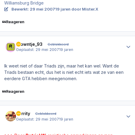
Williamsburg Bridge
Bewerkt:
29 mei 2007
19 jaren
door Mister.X
Reageren
Author stats
Clowntje_93
Geblokkeerd
Geplaatst:
29 mei 2007
19 jaren
Ik weet niet of daar Triads zijn, maar het kan wel. Want de
Triads bestaan echt, dus het is niet echt iets wat ze van een
eerdere GTA hebben meegenomen.
Reageren
Author stats
Verrity
Geblokkeerd
Geplaatst:
29 mei 2007
19 jaren