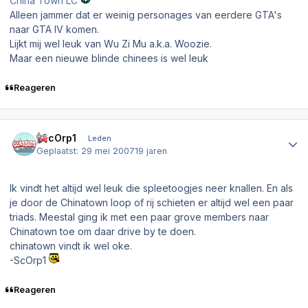
China Town LC
Alleen jammer dat er weinig personages van eerdere GTA's
naar GTA IV komen.
Lijkt mij wel leuk van Wu Zi Mu a.k.a. Woozie.
Maar een nieuwe blinde chinees is wel leuk
Reageren
Author stats
-ScOrp1
Leden
Geplaatst:
29 mei 2007
19 jaren
Ik vindt het altijd wel leuk die spleetoogjes neer knallen. En als
je door de Chinatown loop of rij schieten er altijd wel een paar
triads. Meestal ging ik met een paar grove members naar
Chinatown toe om daar drive by te doen.
chinatown vindt ik wel oke.
-ScOrp1
Reageren