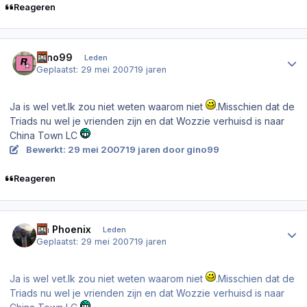
Reageren
Author stats
Gino99
Leden
Geplaatst:
29 mei 2007
19 jaren
Ja is wel vet.Ik zou niet weten waarom niet
.Misschien dat de
Triads nu wel je vrienden zijn en dat Wozzie verhuisd is naar
China Town LC
Bewerkt:
29 mei 2007
19 jaren
door gino99
Reageren
Author stats
Da Phoenix
Leden
Geplaatst:
29 mei 2007
19 jaren
Ja is wel vet.Ik zou niet weten waarom niet
.Misschien dat de
Triads nu wel je vrienden zijn en dat Wozzie verhuisd is naar