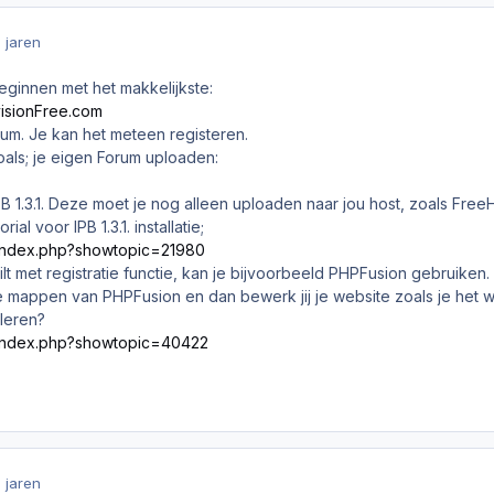
9 jaren
 beginnen met het makkelijkste:
visionFree.com
rum. Je kan het meteen registeren.
oals; je eigen Forum uploaden:
B 1.3.1. Deze moet je nog alleen uploaden naar jou host, zoals Free
al voor IPB 1.3.1. installatie;
l/index.php?showtopic=21980
wilt met registratie functie, kan je bijvoorbeeld PHPFusion gebruiken
 mappen van PHPFusion en dan bewerk jij je website zoals je het wi
lleren?
l/index.php?showtopic=40422
9 jaren