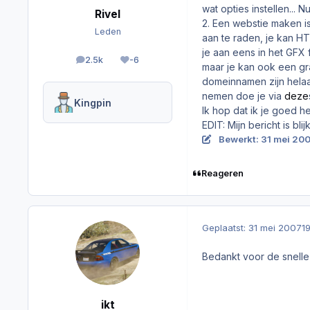
wat opties instellen... 
Rivel
2. Een webstie maken is 
Leden
aan te raden, je kan H
je aan eens in het GFX
2.5k
-6
berichten
Reputation
maar je kan ook een gr
domeinnamen zijn helaa
nemen doe je via
deze
Kingpin
Ik hop dat ik je goed h
EDIT: Mijn bericht is bl
Bewerkt:
31 mei 20
Reageren
Geplaatst:
31 mei 2007
1
Bedankt voor de snelle 
ikt