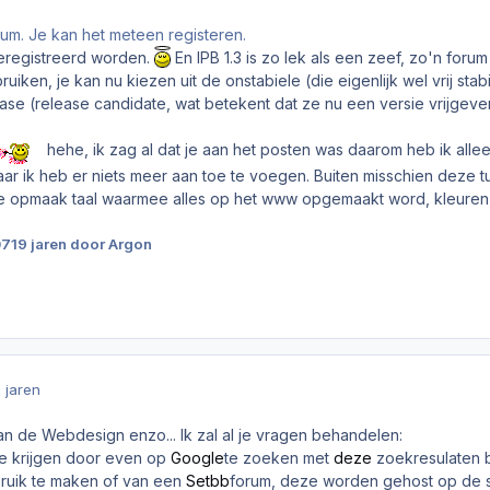
rum. Je kan het meteen registeren.
geregistreerd worden.
En IPB 1.3 is zo lek als een zeef, zo'n for
iken, je kan nu kiezen uit de onstabiele (die eigenlijk wel vrij st
fase (release candidate, wat betekent dat ze nu een versie vrijgev
hehe, ik zag al dat je aan het posten was daarom heb ik all
ar ik heb er niets meer aan toe te voegen. Buiten misschien deze t
e opmaak taal waarmee alles op het www opgemaakt word, kleuren, 
07
19 jaren
door Argon
9 jaren
n de Webdesign enzo... Ik zal al je vragen behandelen:
 je krijgen door even op
Google
te zoeken met
deze
zoekresulaten b
ruik te maken of van een
Setbb
forum, deze worden gehost op de ser