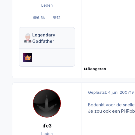
Leden
6.3k
12
berichten
Reputation
Legendary
Godfather
Reageren
Geplaatst:
4 juni 2007
19
Bedankt voor de snelle 
Je zou ook een PHPbb 
ifc3
Leden