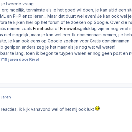
Nu je tweede vraag:
erg moeilijk, tenminste als je het goed wil doen, je kan altijd een s
TML en PHP enzo leren... Maar dat duurt wel even! Je kan ook wel j
 fora te kijken hier op het forum of te zoeken op Google. Over di
atis nemen zoals
Freehostia
of
Freewebs
gelukkig zijn er nog veel m
s niet mogelijk, maar je kan wel een .tk domeinnaam nemen, j e heb
site, je kan ook eens op Google zoeken voor Gratis domeinnamen
eb gehlpen anders zeg je het maar als je nog wat wil weten!
ijkbaar te lang, toen ik begon te tuypen waren er nog geen post en nu
07
19 jaren
door Rivel
9 jaren
reacties, ik kijk vanavond wel of het mij ook lukt