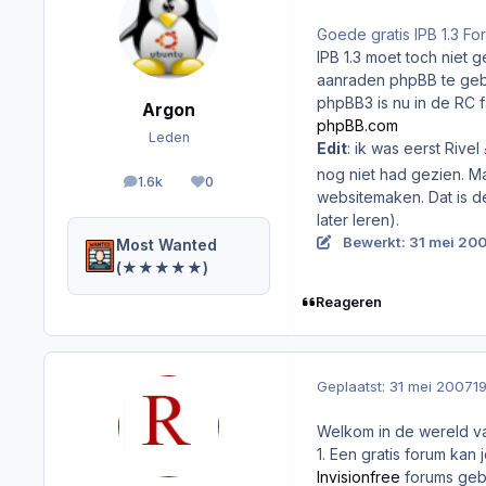
Goede gratis IPB 1.3 Fo
IPB 1.3 moet toch niet 
aanraden phpBB te gebru
phpBB3 is nu in de RC 
Argon
phpBB.com
Leden
Edit
: ik was eerst Rivel
nog niet had gezien. Ma
1.6k
0
berichten
Reputation
websitemaken. Dat is d
later leren).
Bewerkt:
31 mei 20
Most Wanted
(★★★★★)
Reageren
Geplaatst:
31 mei 2007
1
Welkom in de wereld va
1. Een gratis forum kan
Invisionfree
forums geb