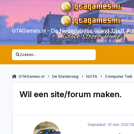
Skip to content
GTAGames.nl - De Nederlandse Grand Theft Au
De Nederlandse Grand Theft Auto website!
Grove Street. Home
Zoeken...
GTAGames.nl
De Stamkroeg
NOTA
Computer Talk
Wil een site/forum maken.
Geplaatst:
31 mei 2007
1