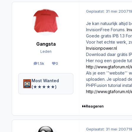
Geplaatst:
31 mei 2007
1
Je kan natuurlijk altijd
InvisionFree Forums.
In
Goede gratis IPB 1.3 Fo
Voor het echte werk, z
Gangsta
Invisionpower.nl
Leden
Download daar grátis IP
Hier nog een goede tutori
1.5k
0
berichten
Reputation
http://www.gtaforum.n
Als je een ''website'' 
uploaden. Je upload de
Most Wanted
PHPFusion tutorial insta
(★★★★★)
http://www.gtaforum.n
Reageren
Geplaatst:
31 mei 2007
1