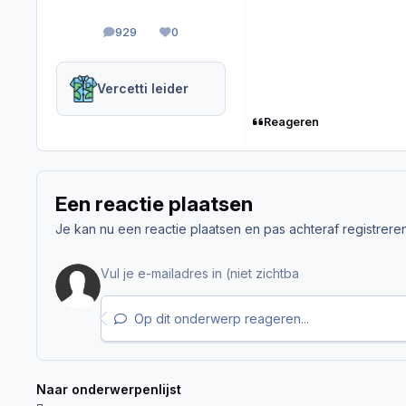
929
0
berichten
Reputation
Vercetti leider
Reageren
Een reactie plaatsen
Je kan nu een reactie plaatsen en pas achteraf registreren. 
Op dit onderwerp reageren...
Naar onderwerpenlijst