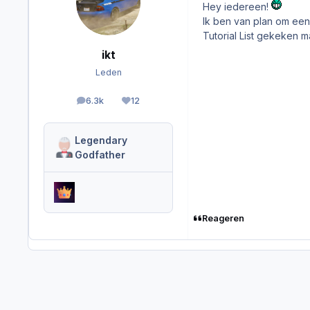
Hey iedereen!
Ik ben van plan om een 
Tutorial List gekeken 
ikt
Leden
6.3k
12
berichten
Reputation
Legendary
Godfather
Reageren