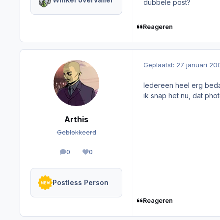
dubbele post?
Reageren
Geplaatst:
27 januari 20
Iedereen heel erg bed
ik snap het nu, dat ph
Arthis
Geblokkeerd
0
0
berichten
Reputation
Postless Person
Reageren