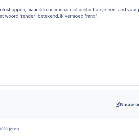
fotoshoppen, maar ik kom er maar niet achter hoe je een rand voor 
t woord 'render' betekend. ik vermoed 'rand'.
Nieuw o
08
18 jaren