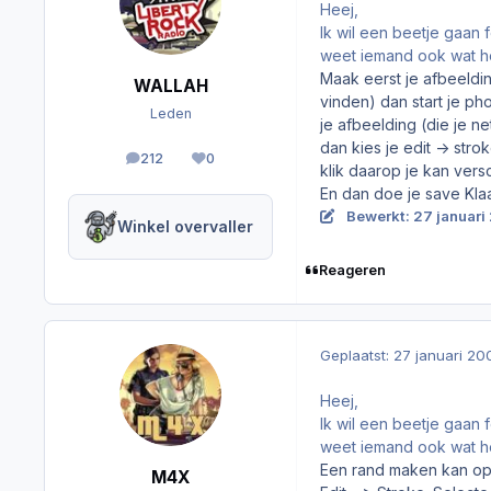
Heej,
Ik wil een beetje gaan 
weet iemand ook wat he
Maak eerst je afbeeldin
WALLAH
vinden) dan start je ph
Leden
je afbeelding (die je n
dan kies je edit -> stro
212
0
berichten
Reputation
klik daarop je kan vers
En dan doe je save Klaa
Bewerkt:
27 januari
Winkel overvaller
Reageren
Geplaatst:
27 januari 20
Heej,
Ik wil een beetje gaan 
weet iemand ook wat he
Een rand maken kan op 
M4X