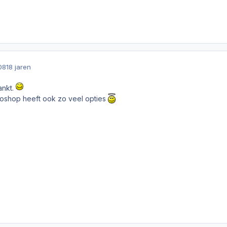
08
18 jaren
ankt.
otoshop heeft ook zo veel opties