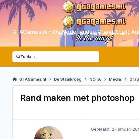
Skip to content
GTAGames.nl - De Nederlandse Grand Theft Au
De Nederlandse Grand Theft Auto website!
In the navy!
Zoeken...
GTAGames.nl
De Stamkroeg
NOTA
Media
Grap
Rand maken met photoshop
Geplaatst:
27 januari 20