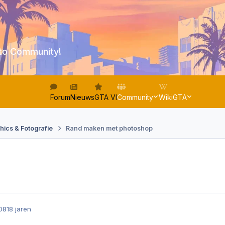
to Community!
Forum
Nieuws
GTA VI
Community
WikiGTA
hics & Fotografie
Rand maken met photoshop
08
18 jaren