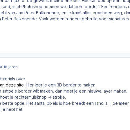
teer dan 1px, of de gewenste dikte en kleur. Het kan ook op een ho
and, imet Photoshop noemen we dat een 'border'. Een render is een
hebt van Jan Peter Balkenende, en je knipt alles eromheen weg, da
 Peter Balkenende. Vaak worden renders gebruikt voor signatures
08
18 jaren
tutorials over.
an deze site
. Hier leer je een 3D border te maken.
 simpele border wilt maken, dan moet je een nieuwe layer maken.
moet je rechtermuisknop -> stroke.
e beste optie. Het aantal pixels is hoe breedt een rand is. Hoe meer 
je hebt het.