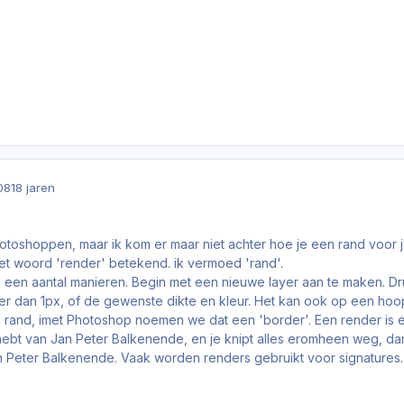
08
18 jaren
fotoshoppen, maar ik kom er maar niet achter hoe je een rand voor 
t woord 'render' betekend. ik vermoed 'rand'.
een aantal manieren. Begin met een nieuwe layer aan te maken. Dru
teer dan 1px, of de gewenste dikte en kleur. Het kan ook op een ho
and, imet Photoshop noemen we dat een 'border'. Een render is een
hebt van Jan Peter Balkenende, en je knipt alles eromheen weg, da
 Peter Balkenende. Vaak worden renders gebruikt voor signatures