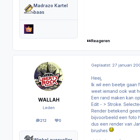
Madrazo Kartel
baas
Reageren
Geplaatst:
27 januari 20
Heej,
Ik wil een beetje gaan 
weet iemand ook wat he
Een rand maken kan op 
WALLAH
Edit - > Stroke. Selec
Leden
Render betekend geen r
bijvoorbeeld een foto 
212
0
berichten
Reputation
dus een render van Jan
brushes
Winkel overvaller