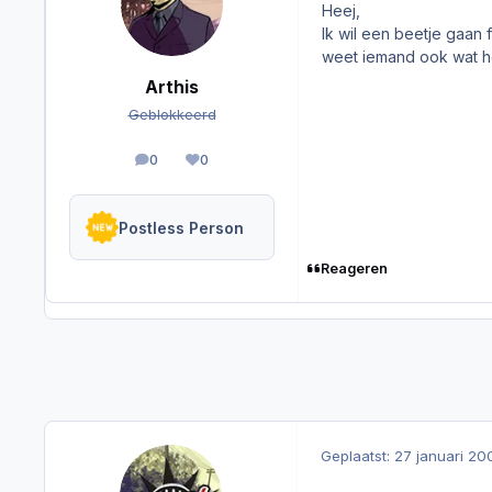
Heej,
Ik wil een beetje gaan 
weet iemand ook wat he
Arthis
Geblokkeerd
0
0
berichten
Reputation
Postless Person
Reageren
Geplaatst:
27 januari 20