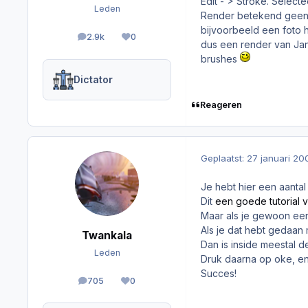
Edit - > Stroke. Selec
Leden
Render betekend geen r
bijvoorbeeld een foto 
2.9k
0
berichten
Reputation
dus een render van Jan
brushes
Dictator
Reageren
Geplaatst:
27 januari 20
Je hebt hier een aantal 
Dit
een goede tutorial v
Maar als je gewoon een
Als je dat hebt gedaan 
Twankala
Dan is inside meestal d
Leden
Druk daarna op oke, en 
Succes!
705
0
berichten
Reputation