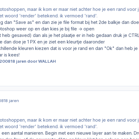
fotoshoppen, maar ik kom er maar niet achter hoe je een rand voor 
t woord 'render' betekend. ik vermoed 'rand'.
g dan "Save as" en dan zie je file format bij het 2de balkje dan do
otoshop weer op en dan kies je bij file -> open
et heb gesaved) dan als je het plaatje er in heb gedaan druk je CTRL 
ke dan doe je 1 PX en je ziet een kleurtje daaronder
chillende kleuren kiezen dat is voor je rand en dan "Ok" dan heb je
r is kees!
 2008
18 jaren
door WALLAH
08
18 jaren
fotoshoppen, maar ik kom er maar niet achter hoe je een rand voor 
t woord 'render' betekend. ik vermoed 'rand'.
een aantal manieren. Begin met een nieuwe layer aan te maken. Dru