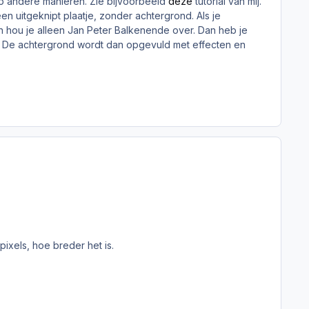
op andere manieren. Zie bijvoorbeeld
deze
tutorial van mij.
 uitgeknipt plaatje, zonder achtergrond. Als je
n hou je alleen Jan Peter Balkenende over. Dan heb je
. De achtergrond wordt dan opgevuld met effecten en
pixels, hoe breder het is.