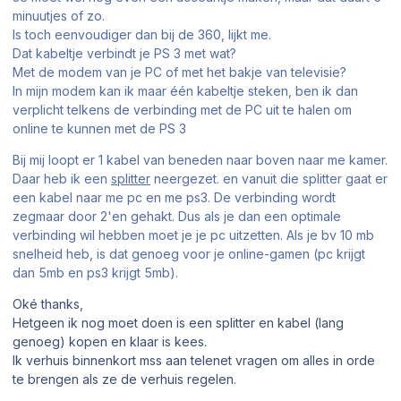
minuutjes of zo.
Is toch eenvoudiger dan bij de 360, lijkt me.
Dat kabeltje verbindt je PS 3 met wat?
Met de modem van je PC of met het bakje van televisie?
In mijn modem kan ik maar één kabeltje steken, ben ik dan
verplicht telkens de verbinding met de PC uit te halen om
online te kunnen met de PS 3
Bij mij loopt er 1 kabel van beneden naar boven naar me kamer.
Daar heb ik een
splitter
neergezet. en vanuit die splitter gaat er
een kabel naar me pc en me ps3. De verbinding wordt
zegmaar door 2'en gehakt. Dus als je dan een optimale
verbinding wil hebben moet je je pc uitzetten. Als je bv 10 mb
snelheid heb, is dat genoeg voor je online-gamen (pc krijgt
dan 5mb en ps3 krijgt 5mb).
Oké thanks,
Hetgeen ik nog moet doen is een splitter en kabel (lang
genoeg) kopen en klaar is kees.
Ik verhuis binnenkort mss aan telenet vragen om alles in orde
te brengen als ze de verhuis regelen.