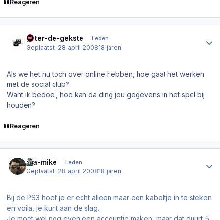
Reageren
Author stats
peter-de-gekste
Leden
Geplaatst:
28 april 2008
18 jaren
Als we het nu toch over online hebben, hoe gaat het werken
met de social club?
Want ik bedoel, hoe kan da ding jou gegevens in het spel bij
houden?
Reageren
Author stats
gta-mike
Leden
Geplaatst:
28 april 2008
18 jaren
Bij de PS3 hoef je er echt alleen maar een kabeltje in te steken
en voila, je kunt aan de slag.
Je moet wel nog even een accountje maken, maar dat duurt 5