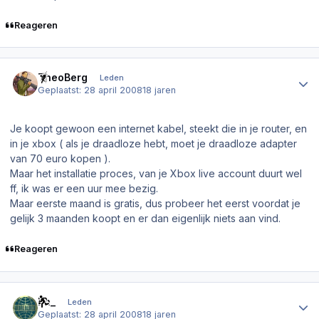
Reageren
Author stats
TheoBerg
Leden
Geplaatst:
28 april 2008
18 jaren
Je koopt gewoon een internet kabel, steekt die in je router, en
in je xbox ( als je draadloze hebt, moet je draadloze adapter
van 70 euro kopen ).
Maar het installatie proces, van je Xbox live account duurt wel
ff, ik was er een uur mee bezig.
Maar eerste maand is gratis, dus probeer het eerst voordat je
gelijk 3 maanden koopt en er dan eigenlijk niets aan vind.
Reageren
Author stats
bn_
Leden
Geplaatst:
28 april 2008
18 jaren