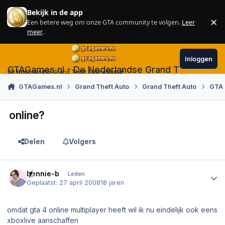
Skip to content
Bekijk in de app
×
Een betere weg om onze GTA community te volgen.
Leer
Sl
meer
.
Inloggen
GTAGames.nl - De Nederlandse Grand Theft Auto
De Nederlandse Grand Theft Auto website!
GTAGames.nl
Grand Theft Auto
Grand Theft Auto
GTA 
online?
Delen
Volgers
Author stats
bennie-b
Leden
Geplaatst:
27 april 2008
18 jaren
omdat gta 4 online multiplayer heeft wil ik nu eindelijk ook eens
xboxlive aanschaffen