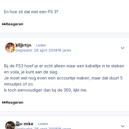
En hoe zit dat met een PS 3?
Reageren
Author stats
M@rtijn
Leden
Geplaatst:
28 april 2008
18 jaren
Bij de PS3 hoef je er echt alleen maar een kabeltje in te steken
en voila, je kunt aan de slag.
Je moet wel nog even een accountje maken, maar dat duurt 5
minuutjes of zo.
Is toch eenvoudiger dan bij de 360, lijkt me.
Reageren
Author stats
gta-mike
Leden
Geplaatst:
28 april 2008
18 jaren