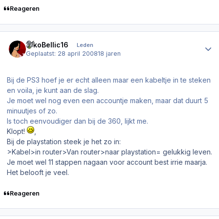
Reageren
Author stats
NikoBellic16
Leden
Geplaatst:
28 april 2008
18 jaren
Bij de PS3 hoef je er echt alleen maar een kabeltje in te steken
en voila, je kunt aan de slag.
Je moet wel nog even een accountje maken, maar dat duurt 5
minuutjes of zo.
Is toch eenvoudiger dan bij de 360, lijkt me.
Klopt!
,
Bij de playstation steek je het zo in:
>Kabel>in router>Van router>naar playstation= gelukkig leven.
Je moet wel 11 stappen nagaan voor account best irrie maarja.
Het belooft je veel.
Reageren