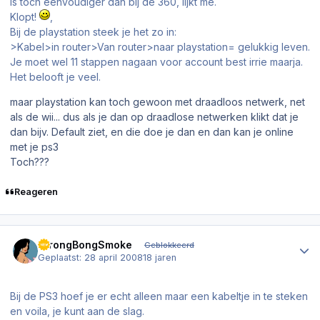
Is toch eenvoudiger dan bij de 360, lijkt me.
Klopt!
,
Bij de playstation steek je het zo in:
>Kabel>in router>Van router>naar playstation= gelukkig leven.
Je moet wel 11 stappen nagaan voor account best irrie maarja.
Het belooft je veel.
maar playstation kan toch gewoon met draadloos netwerk, net
als de wii... dus als je dan op draadlose netwerken klikt dat je
dan bijv. Default ziet, en die doe je dan en dan kan je online
met je ps3
Toch???
Reageren
Author stats
StrongBongSmoke
Geblokkeerd
Geplaatst:
28 april 2008
18 jaren
Bij de PS3 hoef je er echt alleen maar een kabeltje in te steken
en voila, je kunt aan de slag.