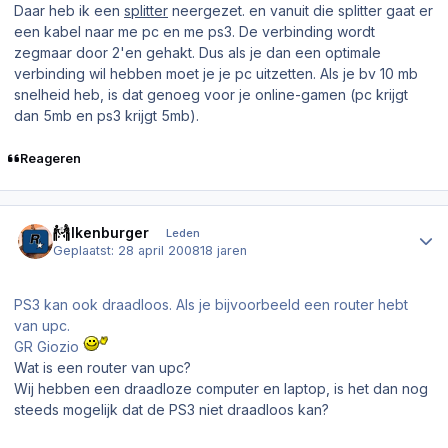
Daar heb ik een
splitter
neergezet. en vanuit die splitter gaat er
een kabel naar me pc en me ps3. De verbinding wordt
zegmaar door 2'en gehakt. Dus als je dan een optimale
verbinding wil hebben moet je je pc uitzetten. Als je bv 10 mb
snelheid heb, is dat genoeg voor je online-gamen (pc krijgt
dan 5mb en ps3 krijgt 5mb).
Reageren
Author stats
Valkenburger
Leden
Geplaatst:
28 april 2008
18 jaren
PS3 kan ook draadloos. Als je bijvoorbeeld een router hebt
van upc.
GR Giozio
Wat is een router van upc?
Wij hebben een draadloze computer en laptop, is het dan nog
steeds mogelijk dat de PS3 niet draadloos kan?