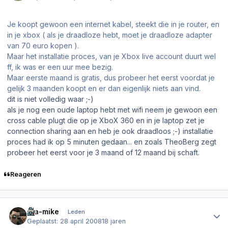
Je koopt gewoon een internet kabel, steekt die in je router, en
in je xbox ( als je draadloze hebt, moet je draadloze adapter
van 70 euro kopen ).
Maar het installatie proces, van je Xbox live account duurt wel
ff, ik was er een uur mee bezig.
Maar eerste maand is gratis, dus probeer het eerst voordat je
gelijk 3 maanden koopt en er dan eigenlijk niets aan vind.
dit is niet volledig waar ;-)
als je nog een oude laptop hebt met wifi neem je gewoon een
cross cable plugt die op je XboX 360 en in je laptop zet je
connection sharing aan en heb je ook draadloos ;-) installatie
proces had ik op 5 minuten gedaan... en zoals TheoBerg zegt
probeer het eerst voor je 3 maand of 12 maand bij schaft.
Reageren
Author stats
gta-mike
Leden
Geplaatst:
28 april 2008
18 jaren