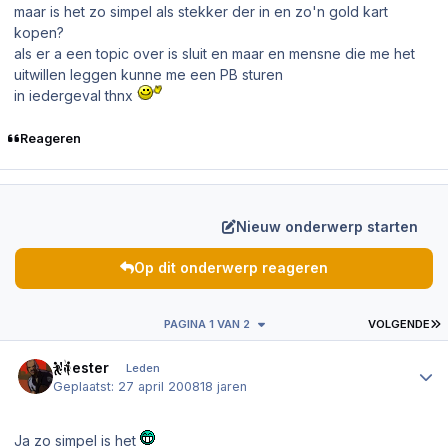
maar is het zo simpel als stekker der in en zo'n gold kart
kopen?
als er a een topic over is sluit en maar en mensne die me het
uitwillen leggen kunne me een PB sturen
in iedergeval thnx
Reageren
Nieuw onderwerp starten
Op dit onderwerp reageren
L
PAGINA 1 VAN 2
VOLGENDE
Author stats
Heester
Leden
Geplaatst:
27 april 2008
18 jaren
Ja zo simpel is het