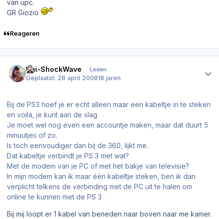
van upc.
GR Giozio
Reageren
Author stats
Kai-ShockWave
Leden
Geplaatst:
28 april 2008
18 jaren
Bij de PS3 hoef je er echt alleen maar een kabeltje in te steken
en voila, je kunt aan de slag.
Je moet wel nog even een accountje maken, maar dat duurt 5
minuutjes of zo.
Is toch eenvoudiger dan bij de 360, lijkt me.
Dat kabeltje verbindt je PS 3 met wat?
Met de modem van je PC of met het bakje van televisie?
In mijn modem kan ik maar één kabeltje steken, ben ik dan
verplicht telkens de verbinding met de PC uit te halen om
online te kunnen met de PS 3
Bij mij loopt er 1 kabel van beneden naar boven naar me kamer.