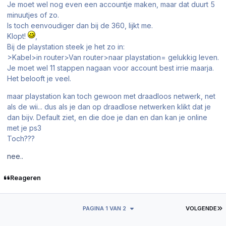
Je moet wel nog even een accountje maken, maar dat duurt 5
minuutjes of zo.
Is toch eenvoudiger dan bij de 360, lijkt me.
Klopt!
,
Bij de playstation steek je het zo in:
>Kabel>in router>Van router>naar playstation= gelukkig leven.
Je moet wel 11 stappen nagaan voor account best irrie maarja.
Het belooft je veel.
maar playstation kan toch gewoon met draadloos netwerk, net
als de wii... dus als je dan op draadlose netwerken klikt dat je
dan bijv. Default ziet, en die doe je dan en dan kan je online
met je ps3
Toch???
nee..
Reageren
L
PAGINA 1 VAN 2
VOLGENDE