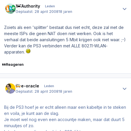
Author stats
NTAuthority
Leden
Geplaatst:
28 april 2008
18 jaren
Zoiets als een 'splitter' bestaat dus niet echt, deze zal met de
meeste ISPs die geen NAT doen niet werken. Ook is het
verhaal dat beide aansluitingen 5 Mbit krijgen ook niet waar. ;-)
Verder kan de PS3 verbinden met ALLE 802.11-WLAN-
apparaten.
Reageren
Author stats
The-oracle
Leden
Geplaatst:
28 april 2008
18 jaren
Bij de PS3 hoef je er echt alleen maar een kabeltje in te steken
en voila, je kunt aan de slag.
Je moet wel nog even een accountje maken, maar dat duurt 5
minuutjes of zo.