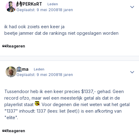
SUPERKoRT
Leden
Geplaatst:
9 mei 2008
18 jaren
ik had ook zoiets een keer ja
beetje jammer dat de rankings niet opgeslagen worden
Reageren
Author stats
Puma
Leden
Geplaatst:
9 mei 2008
18 jaren
Tussendoor heb ik een keer precies $1337,- gehad. Geen
record ofzo, maar wel een meesterlijk getal als dat in de
playerlist staat
. Voor degenen die niet weten wat het getal
"1337" inhoudt: 1337 (lees: liet (leet)) is een afkorting van
"elite".
Reageren