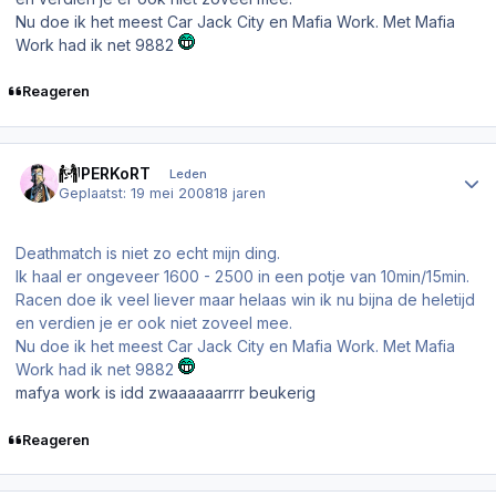
Nu doe ik het meest Car Jack City en Mafia Work. Met Mafia
Work had ik net 9882
Reageren
Author stats
SUPERKoRT
Leden
Geplaatst:
19 mei 2008
18 jaren
Deathmatch is niet zo echt mijn ding.
Ik haal er ongeveer 1600 - 2500 in een potje van 10min/15min.
Racen doe ik veel liever maar helaas win ik nu bijna de heletijd
en verdien je er ook niet zoveel mee.
Nu doe ik het meest Car Jack City en Mafia Work. Met Mafia
Work had ik net 9882
mafya work is idd zwaaaaaarrrr beukerig
Reageren