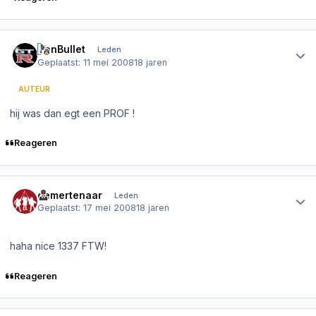
Author stats
IronBullet
Leden
Geplaatst:
11 mei 2008
18 jaren
AUTEUR
hij was dan egt een PROF !
Reageren
Author stats
gemertenaar
Leden
Geplaatst:
17 mei 2008
18 jaren
haha nice 1337 FTW!
Reageren
Author stats