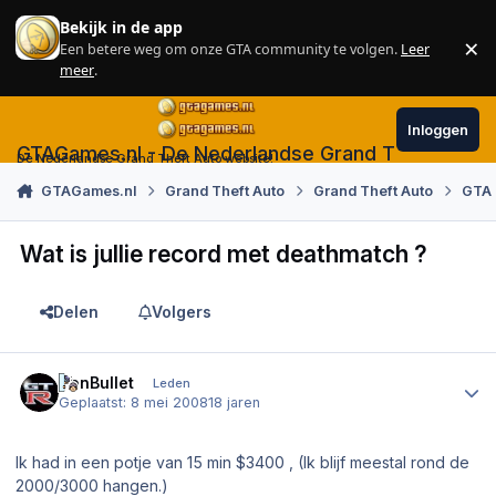
Skip to content
Bekijk in de app
×
Een betere weg om onze GTA community te volgen.
Leer
Sl
meer
.
Inloggen
GTAGames.nl - De Nederlandse Grand Theft Auto
De Nederlandse Grand Theft Auto website!
GTAGames.nl
Grand Theft Auto
Grand Theft Auto
GTA 
Wat is jullie record met deathmatch ?
Delen
Volgers
Author stats
IronBullet
Leden
Geplaatst:
8 mei 2008
18 jaren
Ik had in een potje van 15 min $3400 , (Ik blijf meestal rond de
2000/3000 hangen.)