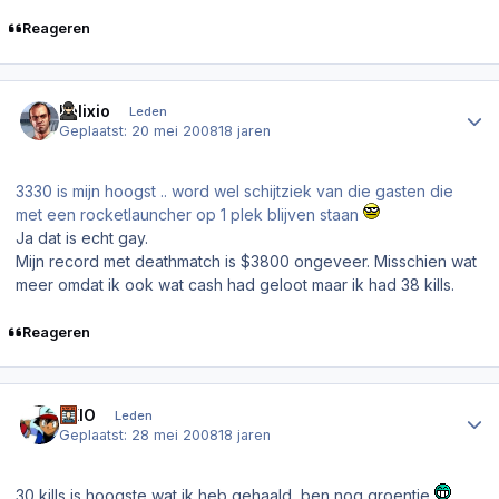
Reageren
Author stats
Felixio
Leden
Geplaatst:
20 mei 2008
18 jaren
3330 is mijn hoogst .. word wel schijtziek van die gasten die
met een rocketlauncher op 1 plek blijven staan
Ja dat is echt gay.
Mijn record met deathmatch is $3800 ongeveer. Misschien wat
meer omdat ik ook wat cash had geloot maar ik had 38 kills.
Reageren
Author stats
AXIO
Leden
Geplaatst:
28 mei 2008
18 jaren
30 kills is hoogste wat ik heb gehaald, ben nog groentje