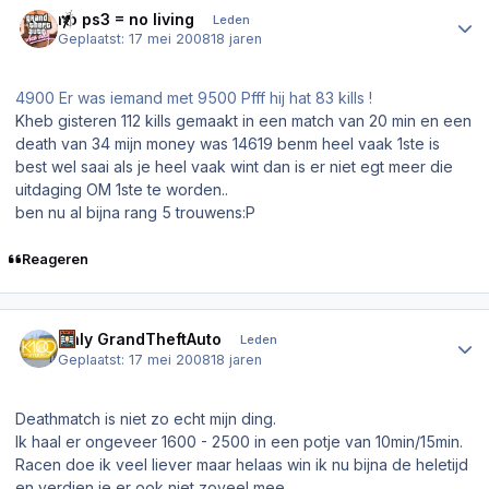
no ps3 = no living
Leden
Geplaatst:
17 mei 2008
18 jaren
4900 Er was iemand met 9500 Pfff hij hat 83 kills !
Kheb gisteren 112 kills gemaakt in een match van 20 min en een
death van 34 mijn money was 14619 benm heel vaak 1ste is
best wel saai als je heel vaak wint dan is er niet egt meer die
uitdaging OM 1ste te worden..
ben nu al bijna rang 5 trouwens:P
Reageren
Author stats
Only GrandTheftAuto
Leden
Geplaatst:
17 mei 2008
18 jaren
Deathmatch is niet zo echt mijn ding.
Ik haal er ongeveer 1600 - 2500 in een potje van 10min/15min.
Racen doe ik veel liever maar helaas win ik nu bijna de heletijd
en verdien je er ook niet zoveel mee.