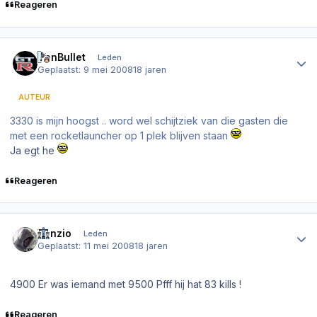
Reageren
Author stats
IronBullet
Leden
Geplaatst:
9 mei 2008
18 jaren
AUTEUR
3330 is mijn hoogst .. word wel schijtziek van die gasten die
met een rocketlauncher op 1 plek blijven staan
Ja egt he
Reageren
Author stats
Venzio
Leden
Geplaatst:
11 mei 2008
18 jaren
4900 Er was iemand met 9500 Pfff hij hat 83 kills !
Reageren