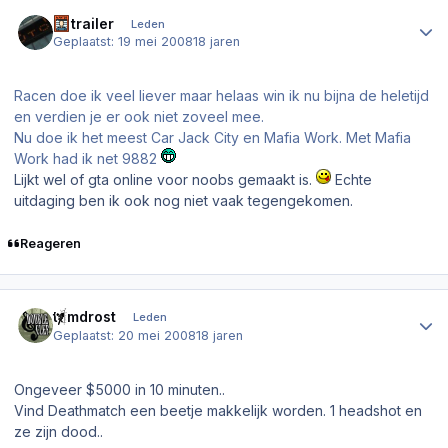
Author stats
IV trailer
Leden
Geplaatst:
19 mei 2008
18 jaren
Racen doe ik veel liever maar helaas win ik nu bijna de heletijd
en verdien je er ook niet zoveel mee.
Nu doe ik het meest Car Jack City en Mafia Work. Met Mafia
Work had ik net 9882
Lijkt wel of gta online voor noobs gemaakt is.
Echte
uitdaging ben ik ook nog niet vaak tegengekomen.
Reageren
Author stats
tomdrost
Leden
Geplaatst:
20 mei 2008
18 jaren
Ongeveer $5000 in 10 minuten..
Vind Deathmatch een beetje makkelijk worden. 1 headshot en
ze zijn dood..