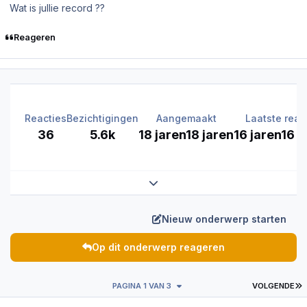
Wat is jullie record ??
Reageren
Reacties
Bezichtigingen
Aangemaakt
Laatste reac
36
5.6k
18 jaren
18 jaren
16 jaren
16 j
Expand topic overview
Nieuw onderwerp starten
Op dit onderwerp reageren
L
PAGINA 1 VAN 3
VOLGENDE
Author stats