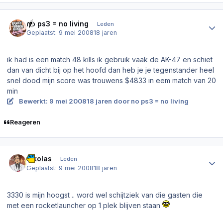
Author stats
no ps3 = no living
Leden
Geplaatst:
9 mei 2008
18 jaren
ik had is een match 48 kills ik gebruik vaak de AK-47 en schiet
dan van dicht bij op het hoofd dan heb je je tegenstander heel
snel dood mijn score was trouwens $4833 in eem match van 20
min
Bewerkt:
9 mei 2008
18 jaren
door no ps3 = no living
Reageren
Author stats
nikolas
Leden
Geplaatst:
9 mei 2008
18 jaren
3330 is mijn hoogst .. word wel schijtziek van die gasten die
met een rocketlauncher op 1 plek blijven staan