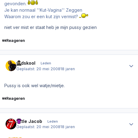
gevonden.
Je kan normaal ''Kut-Vagina'' Zeggen
Waarom zou er een kut zijn vermist?
niet ver mist er staat heb je mijn pussy gezien
Reageren
Author stats
Oldskool
Leden
Geplaatst:
20 mei 2008
18 jaren
Pussy is ook wel watje/mietje.
Reageren
Author stats
Little Jacob
Leden
Geplaatst:
20 mei 2008
18 jaren