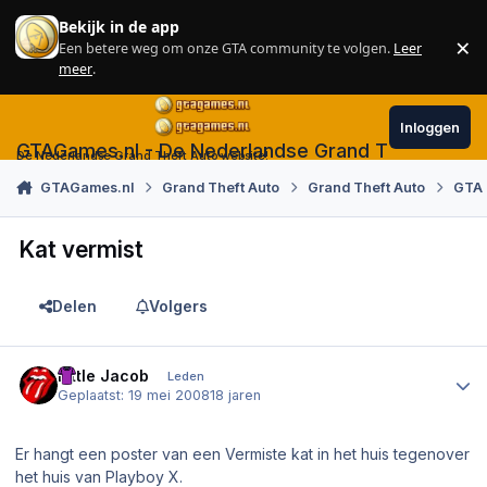
Skip to content
Bekijk in de app
×
Een betere weg om onze GTA community te volgen.
Leer
Sl
meer
.
Inloggen
GTAGames.nl - De Nederlandse Grand Theft Auto
De Nederlandse Grand Theft Auto website!
GTAGames.nl
Grand Theft Auto
Grand Theft Auto
GTA 
Kat vermist
Delen
Volgers
Author stats
Little Jacob
Leden
Geplaatst:
19 mei 2008
18 jaren
Er hangt een poster van een Vermiste kat in het huis tegenover
het huis van Playboy X.