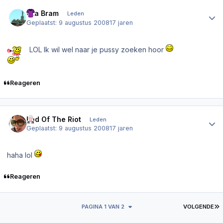
Author stats
Gta Bram
Leden
Geplaatst:
9 augustus 2008
17 jaren
LOL Ik wil wel naar je pussy zoeken hoor
Reageren
Author stats
End Of The Riot
Leden
Geplaatst:
9 augustus 2008
17 jaren
haha lol
Reageren
L
PAGINA 1 VAN 2
VOLGENDE