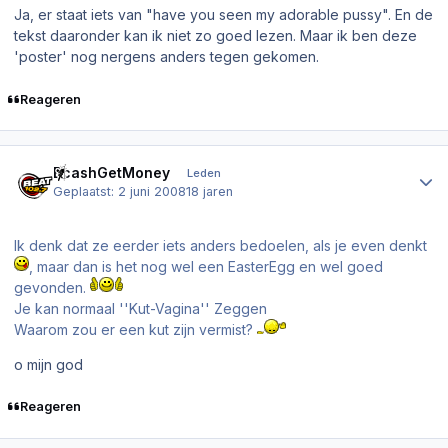
Ja, er staat iets van "have you seen my adorable pussy". En de
tekst daaronder kan ik niet zo goed lezen. Maar ik ben deze
'poster' nog nergens anders tegen gekomen.
Reageren
Author stats
BcashGetMoney
Leden
Geplaatst:
2 juni 2008
18 jaren
Ik denk dat ze eerder iets anders bedoelen, als je even denkt
, maar dan is het nog wel een EasterEgg en wel goed
gevonden.
Je kan normaal ''Kut-Vagina'' Zeggen
Waarom zou er een kut zijn vermist?
o mijn god
Reageren