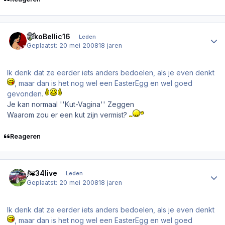
Author stats
NikoBellic16
Leden
Geplaatst:
20 mei 2008
18 jaren
Ik denk dat ze eerder iets anders bedoelen, als je even denkt
, maar dan is het nog wel een EasterEgg en wel goed
gevonden.
Je kan normaal ''Kut-Vagina'' Zeggen
Waarom zou er een kut zijn vermist?
Reageren
Author stats
ps34live
Leden
Geplaatst:
20 mei 2008
18 jaren
Ik denk dat ze eerder iets anders bedoelen, als je even denkt
, maar dan is het nog wel een EasterEgg en wel goed