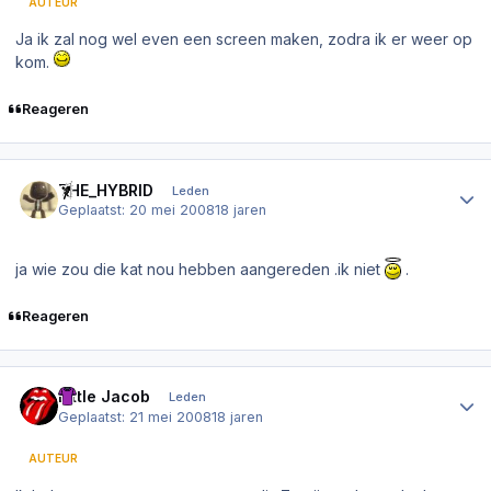
AUTEUR
Ja ik zal nog wel even een screen maken, zodra ik er weer op
kom.
Reageren
Author stats
THE_HYBRID
Leden
Geplaatst:
20 mei 2008
18 jaren
ja wie zou die kat nou hebben aangereden .ik niet
.
Reageren
Author stats
Little Jacob
Leden
Geplaatst:
21 mei 2008
18 jaren
AUTEUR