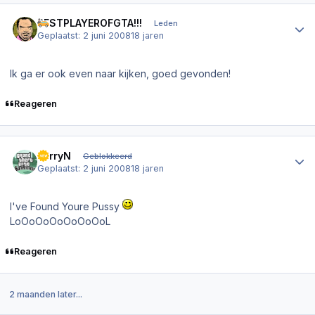
Author stats
BESTPLAYEROFGTA!!!
Leden
Geplaatst:
2 juni 2008
18 jaren
Ik ga er ook even naar kijken, goed gevonden!
Reageren
Author stats
FerryN
Geblokkeerd
Geplaatst:
2 juni 2008
18 jaren
I've Found Youre Pussy
LoOoOoOoOoOoOoL
Reageren
2 maanden later...