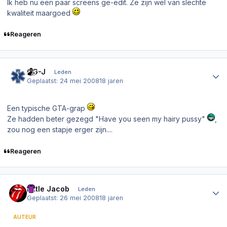
Ik heb nu een paar screens ge-edit. Ze zijn wel van slechte
kwaliteit maargoed
Reageren
Author stats
OG-J
Leden
Geplaatst:
24 mei 2008
18 jaren
Een typische GTA-grap
Ze hadden beter gezegd "Have you seen my hairy pussy"
,
zou nog een stapje erger zijn....
Reageren
Author stats
Little Jacob
Leden
Geplaatst:
26 mei 2008
18 jaren
AUTEUR