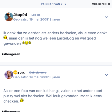
L
PAGINA 1 VAN 2
VOLGENDE
Author stats
G-up94
Leden
Geplaatst:
19 mei 2008
18 jaren
Ik denk dat ze eerder iets anders bedoelen, als je even denkt
, maar dan is het nog wel een EasterEgg en wel goed
gevonden.
Reageren
Author stats
Heroix
Geblokkeerd
Geplaatst:
19 mei 2008
18 jaren
Als er een foto van een kat hangt, zullen ze het ander soort
pussy wel niet bedoelen. Wel leuk gevonden, moet ik eens
checken.
Reageren