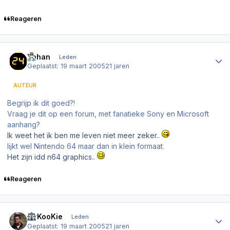
Reageren
Author stats
Yohan
Leden
Geplaatst:
19 maart 2005
21 jaren
AUTEUR
Begrijp ik dit goed?!
Vraag je dit op een forum, met fanatieke Sony en Microsoft
aanhang?
Ik weet het ik ben me leven niet meer zeker..
lijkt wel Nintendo 64 maar dan in klein formaat.
Het zijn idd n64 graphics..
Reageren
Author stats
MrKooKie
Leden
Geplaatst:
19 maart 2005
21 jaren