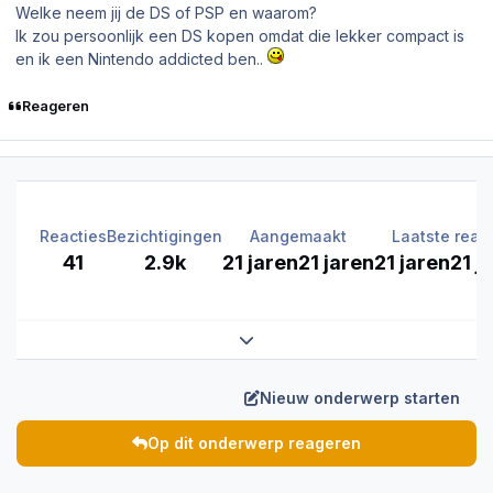
Welke neem jij de DS of PSP en waarom?
Ik zou persoonlijk een DS kopen omdat die lekker compact is
en ik een Nintendo addicted ben..
Reageren
Reacties
Bezichtigingen
Aangemaakt
Laatste react
41
2.9k
21 jaren
21 jaren
21 jaren
21 j
Expand topic overview
Nieuw onderwerp starten
Op dit onderwerp reageren