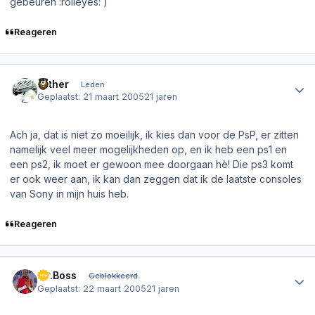
gebeuren :rolleyes: )
Reageren
Author stats
Esther
Leden
Geplaatst:
21 maart 2005
21 jaren
Ach ja, dat is niet zo moeilijk, ik kies dan voor de PsP, er zitten
namelijk veel meer mogelijkheden op, en ik heb een ps1 en
een ps2, ik moet er gewoon mee doorgaan hè! Die ps3 komt
er ook weer aan, ik kan dan zeggen dat ik de laatste consoles
van Sony in mijn huis heb.
Reageren
Author stats
Mr.Boss
Geblokkeerd
Geplaatst:
22 maart 2005
21 jaren