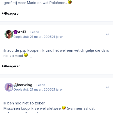
geef mij maar Mario en wat Pokémon..
Reageren
Author stats
bjorn13
Leden
Geplaatst:
21 maart 2005
21 jaren
ik zou de psp koopen ik vind het wel een vet dingetje die ds is
nie zo mooi
-_-
Reageren
Author stats
Silverwing
Leden
Geplaatst:
21 maart 2005
21 jaren
Ik ben nog niet zo zeker.
Misschien koop ik ze wel alletwee
(wanneer zal dat