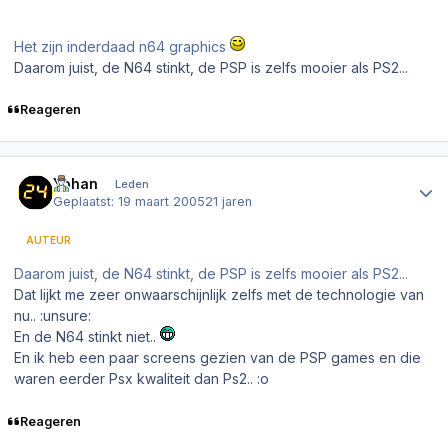
Het zijn inderdaad n64 graphics
Daarom juist, de N64 stinkt, de PSP is zelfs mooier als PS2...
Reageren
Author stats
Yohan
Leden
Geplaatst:
19 maart 2005
21 jaren
AUTEUR
Daarom juist, de N64 stinkt, de PSP is zelfs mooier als PS2...
Dat lijkt me zeer onwaarschijnlijk zelfs met de technologie van
nu.. :unsure:
En de N64 stinkt niet..
En ik heb een paar screens gezien van de PSP games en die
waren eerder Psx kwaliteit dan Ps2.. :o
Reageren