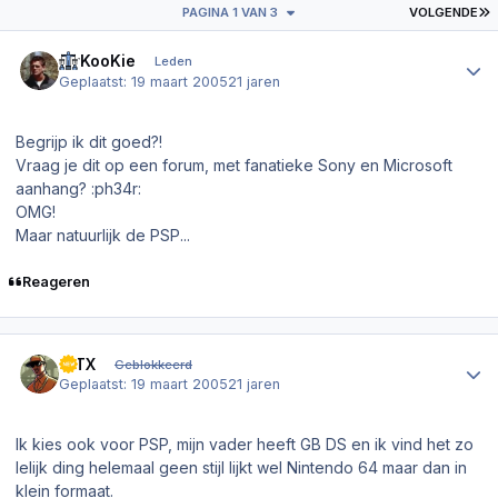
L
PAGINA 1 VAN 3
VOLGENDE
Author stats
MrKooKie
Leden
Geplaatst:
19 maart 2005
21 jaren
Begrijp ik dit goed?!
Vraag je dit op een forum, met fanatieke Sony en Microsoft
aanhang? :ph34r:
OMG!
Maar natuurlijk de PSP...
Reageren
Author stats
X-TX
Geblokkeerd
Geplaatst:
19 maart 2005
21 jaren
Ik kies ook voor PSP, mijn vader heeft GB DS en ik vind het zo
lelijk ding helemaal geen stijl lijkt wel Nintendo 64 maar dan in
klein formaat.