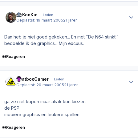
Author stats
MrKooKie
Leden
Geplaatst:
19 maart 2005
21 jaren
Dan heb je niet goed gekeken... En met "De N64 stinkt!"
bedoelde ik de graphics... Mijn excuus.
Reageren
Author stats
BeatboxGamer
Leden
Geplaatst:
20 maart 2005
21 jaren
ga ze niet kopen maar als ik kon kiezen
de PSP
mooiere graphics en leukere spellen
Reageren