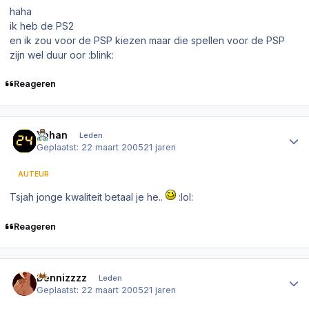
haha
ik heb de PS2
en ik zou voor de PSP kiezen maar die spellen voor de PSP
zijn wel duur oor :blink:
Reageren
Author stats
Yohan
Leden
Geplaatst:
22 maart 2005
21 jaren
AUTEUR
Tsjah jonge kwaliteit betaal je he..
:lol:
Reageren
Author stats
Dennizzzz
Leden
Geplaatst:
22 maart 2005
21 jaren