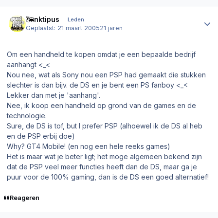
Author stats
Funktipus
Leden
Geplaatst:
21 maart 2005
21 jaren
Om een handheld te kopen omdat je een bepaalde bedrijf
aanhangt <_<
Nou nee, wat als Sony nou een PSP had gemaakt die stukken
slechter is dan bijv. de DS en je bent een PS fanboy <_<
Lekker dan met je 'aanhang'.
Nee, ik koop een handheld op grond van de games en de
technologie.
Sure, de DS is tof, but I prefer PSP (alhoewel ik de DS al heb
en de PSP erbij doe)
Why? GT4 Mobile! (en nog een hele reeks games)
Het is maar wat je beter ligt; het moge algemeen bekend zijn
dat de PSP veel meer functies heeft dan de DS, maar ga je
puur voor de 100% gaming, dan is de DS een goed alternatief!
Reageren