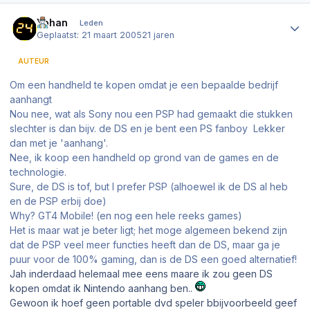
Author stats
Yohan
Leden
Geplaatst:
21 maart 2005
21 jaren
AUTEUR
Om een handheld te kopen omdat je een bepaalde bedrijf
aanhangt
Nou nee, wat als Sony nou een PSP had gemaakt die stukken
slechter is dan bijv. de DS en je bent een PS fanboy Lekker
dan met je 'aanhang'.
Nee, ik koop een handheld op grond van de games en de
technologie.
Sure, de DS is tof, but I prefer PSP (alhoewel ik de DS al heb
en de PSP erbij doe)
Why? GT4 Mobile! (en nog een hele reeks games)
Het is maar wat je beter ligt; het moge algemeen bekend zijn
dat de PSP veel meer functies heeft dan de DS, maar ga je
puur voor de 100% gaming, dan is de DS een goed alternatief!
Jah inderdaad helemaal mee eens maare ik zou geen DS
kopen omdat ik Nintendo aanhang ben..
Gewoon ik hoef geen portable dvd speler bbijvoorbeeld geef