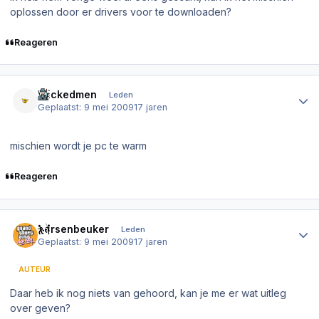
oplossen door er drivers voor te downloaden?
Reageren
Author stats
Wickedmen
Leden
Geplaatst:
9 mei 2009
17 jaren
mischien wordt je pc te warm
Reageren
Author stats
hersenbeuker
Leden
Geplaatst:
9 mei 2009
17 jaren
AUTEUR
Daar heb ik nog niets van gehoord, kan je me er wat uitleg
over geven?