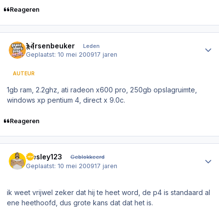
Reageren
Author stats
hersenbeuker
Leden
Geplaatst:
10 mei 2009
17 jaren
AUTEUR
1gb ram, 2.2ghz, ati radeon x600 pro, 250gb opslagruimte,
windows xp pentium 4, direct x 9.0c.
Reageren
Author stats
wesley123
Geblokkeerd
Geplaatst:
10 mei 2009
17 jaren
ik weet vrijwel zeker dat hij te heet word, de p4 is standaard al
ene heethoofd, dus grote kans dat dat het is.