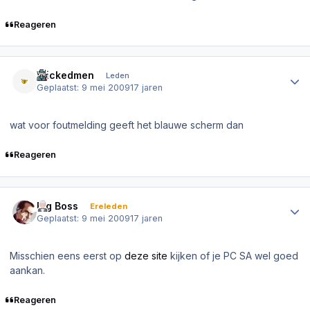
Reageren
Author stats
Wickedmen
Leden
Geplaatst:
9 mei 2009
17 jaren
wat voor foutmelding geeft het blauwe scherm dan
Reageren
Author stats
Big Boss
Ereleden
Geplaatst:
9 mei 2009
17 jaren
Misschien eens eerst op
deze site
kijken of je PC SA wel goed
aankan.
Reageren