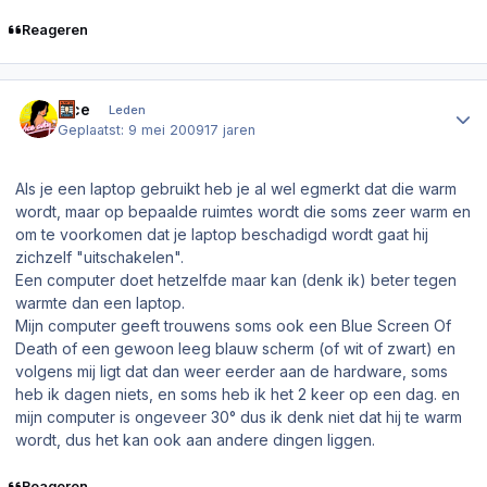
Reageren
Author stats
vice
Leden
Geplaatst:
9 mei 2009
17 jaren
Als je een laptop gebruikt heb je al wel egmerkt dat die warm
wordt, maar op bepaalde ruimtes wordt die soms zeer warm en
om te voorkomen dat je laptop beschadigd wordt gaat hij
zichzelf "uitschakelen".
Een computer doet hetzelfde maar kan (denk ik) beter tegen
warmte dan een laptop.
Mijn computer geeft trouwens soms ook een Blue Screen Of
Death of een gewoon leeg blauw scherm (of wit of zwart) en
volgens mij ligt dat dan weer eerder aan de hardware, soms
heb ik dagen niets, en soms heb ik het 2 keer op een dag. en
mijn computer is ongeveer 30° dus ik denk niet dat hij te warm
wordt, dus het kan ook aan andere dingen liggen.
Reageren