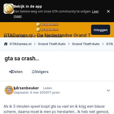
Skip to content
Bekijk in de app
×
Een betere weg om onze GTA community te volgen.
Leer
Sl
meer
.
Inloggen
GTAGames.nl - De Nederlandse Grand Theft Auto
De Nederlandse Grand Theft Auto website!
GTAGames.nl
Grand Theft Auto
Grand Theft Auto
GTA 
gta sa crash...
Delen
Volgers
Author stats
hersenbeuker
Leden
Geplaatst:
9 mei 2009
17 jaren
Als ik 5 minuten speel loopt gta sa vast en ik krijg een blauw
scherm, daarna moet ik men pc herstarten... Ik heb niet gemod,