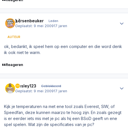
Author stats
hersenbeuker
Leden
Geplaatst:
9 mei 2009
17 jaren
AUTEUR
ok, bedankt, ik speel hem op een computer en die word denk
ik ook niet te warm.
Reageren
Author stats
wesley123
Geblokkeerd
Geplaatst:
9 mei 2009
17 jaren
Kijk je temperaturen na met ene tool zoals Everest, SIW, of
Speedfan, deze kunnen maarzo te hoog zijn. En zoals gezegt
is er eerder iets mis met je pc als hij een BSoD geeft vn ene
spel spelen. Wat zijn de specificaties van je pc?