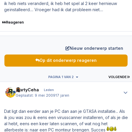
ik heb niets veranderd, ik heb het spel al 2 keer hernieuw
geïnstalleerd.... Vroeger had ik dat probleem niet....
Reageren
Nieuw onderwerp starten
Op dit onderwerp reageren
L
PAGINA 1 VAN 2
VOLGENDE
Author stats
MartyCeha
Leden
Geplaatst:
9 mei 2009
17 jaren
Dat ligt dan eerder aan je PC dan aan je GTASA installatie... Als
ik jou was zou ik eens een virusscanner installeren, of als je die
al hebt, eens een keer laten scannen, of wat nog het
allerbeste is: naar een PC monteur brengen. Succes