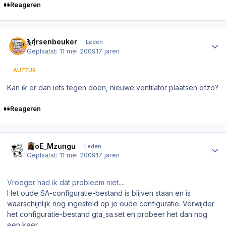
Reageren
Author stats
hersenbeuker
Leden
Geplaatst:
11 mei 2009
17 jaren
AUTEUR
Kan ik er dan iets tegen doen, nieuwe ventilator plaatsen ofzo?
Reageren
Author stats
_KoE_Mzungu
Leden
Geplaatst:
11 mei 2009
17 jaren
Vroeger had ik dat probleem niet....
Het oude SA-configuratie-bestand is blijven staan en is
waarschijnlijk nog ingesteld op je oude configuratie. Verwijder
het configuratie-bestand gta_sa.set en probeer het dan nog
een keer.