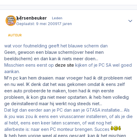
Author stats
hersenbeuker
Leden
Geplaatst:
9 mei 2009
17 jaren
AUTEUR
wat voor foutmelding geeft het blauwe scherm dan
Geen, gewoon een blauw scherm(over heel men
beeldscherm) en dan kan ik niets meer doen...
Misschien eens eerst op
deze site
kijken of je PC SA wel goed
aankan.
M'n pc kan hem draaien. maar vroeger had ik dit probleem niet
en nu wel. IK denk dat het was gekomen omdat ik eens zelf
een auto probeerde te maken, toen had ik mijn eerste
probleem, ik kon gta niet meer opstarten. ik heb hem volledig
ge deïnstalleerd maar hij werkt nog steeds niet...
Dat ligt dan eerder aan je PC dan aan je GTASA installatie... Als
ik jou was zou ik eens een virusscanner installeren, of als je die
al hebt, eens een keer laten scannen, of wat nog het
allerbeste is: naar een PC monteur brengen. Succes
Ik heb hem vorige weel al eens gescant, kan ik het mischien