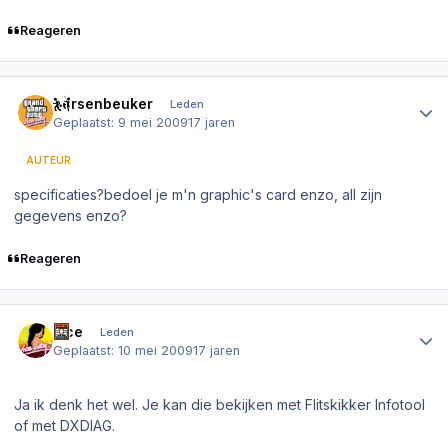
Reageren
Author stats
hersenbeuker
Leden
Geplaatst:
9 mei 2009
17 jaren
AUTEUR
specificaties?bedoel je m'n graphic's card enzo, all zijn
gegevens enzo?
Reageren
Author stats
vice
Leden
Geplaatst:
10 mei 2009
17 jaren
Ja ik denk het wel. Je kan die bekijken met Flitskikker Infotool
of met DXDIAG.