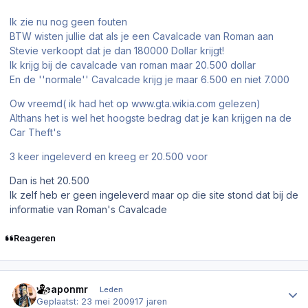
Ik zie nu nog geen fouten
BTW wisten jullie dat als je een Cavalcade van Roman aan
Stevie verkoopt dat je dan 180000 Dollar krijgt!
Ik krijg bij de cavalcade van roman maar 20.500 dollar
En de ''normale'' Cavalcade krijg je maar 6.500 en niet 7.000
Ow vreemd( ik had het op www.gta.wikia.com gelezen)
Althans het is wel het hoogste bedrag dat je kan krijgen na de
Car Theft's
3 keer ingeleverd en kreeg er 20.500 voor
Dan is het 20.500
Ik zelf heb er geen ingeleverd maar op die site stond dat bij de
informatie van Roman's Cavalcade
Reageren
Author stats
weaponmr
Leden
Geplaatst:
23 mei 2009
17 jaren