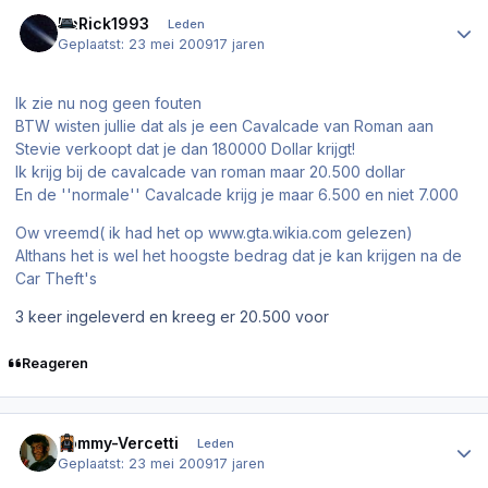
Author stats
DaRick1993
Leden
Geplaatst:
23 mei 2009
17 jaren
Ik zie nu nog geen fouten
BTW wisten jullie dat als je een Cavalcade van Roman aan
Stevie verkoopt dat je dan 180000 Dollar krijgt!
Ik krijg bij de cavalcade van roman maar 20.500 dollar
En de ''normale'' Cavalcade krijg je maar 6.500 en niet 7.000
Ow vreemd( ik had het op www.gta.wikia.com gelezen)
Althans het is wel het hoogste bedrag dat je kan krijgen na de
Car Theft's
3 keer ingeleverd en kreeg er 20.500 voor
Reageren
Author stats
Tommy-Vercetti
Leden
Geplaatst:
23 mei 2009
17 jaren