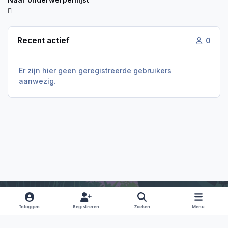
Recent actief
0
Er zijn hier geen geregistreerde gebruikers
aanwezig.
Inloggen
Registreren
Zoeken
Menu
Light Mode
Dark Mode
System Preference
f
i
x
y
d
a
n
o
i