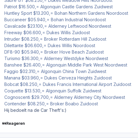
Sabre GT $08.250,= Dukes Meadow Hills Noordoost
Patriot $16.500,= Algonquin Castle Gardens Zuidwest
Huntley Sport $13.200,= Bohan Northern Gardens Noordoost
Buccaneer $05.940,= Bohan Industrial Noordoost
Cavalcade $23.100,= Alderney Leftwood Noordwest
Freeway $06.600,= Dukes Willis Zuidoost
Intruder $08.250,= Broker Rotterdam Hill Zuidoost
Dilettante $06.600,= Dukes Willis Noordoost
DF8-90 $05.940,= Broker Hove Beach Zuidoost
Turismo $36.300,= Alderney Westdyke Noordwest
Banshee $26.400,= Algonquin Middle Park West Noordwest
Faggio $02.310,= Algonquin China Town Zuidwest
Manana $03.960,= Dukes Cerveza Heights Zuidoost
Bobcat $08.250,= Dukes Francis International Airport Zuidoost
Coquette $13.530,= Algonquin Suffolk Zuidwest
Cognoscenti $29.700,= Alderney Alderney City Noordwest
Contender $08.250,= Broker Boabo Zuidoost
Hij bedoelt na de Car Theft's:)
Reageren