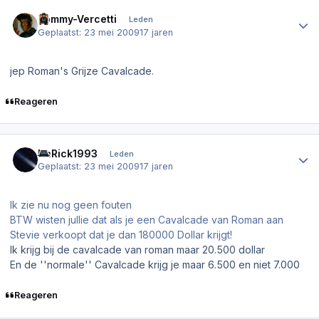
Author stats
Tommy-Vercetti
Leden
Geplaatst:
23 mei 2009
17 jaren
jep Roman's Grijze Cavalcade.
Reageren
Author stats
DaRick1993
Leden
Geplaatst:
23 mei 2009
17 jaren
Ik zie nu nog geen fouten
BTW wisten jullie dat als je een Cavalcade van Roman aan
Stevie verkoopt dat je dan 180000 Dollar krijgt!
Ik krijg bij de cavalcade van roman maar 20.500 dollar
En de ''normale'' Cavalcade krijg je maar 6.500 en niet 7.000
Reageren