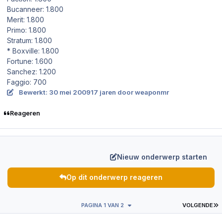
Bucanneer: 1.800
Merit: 1.800
Primo: 1.800
Stratum: 1.800
* Boxville: 1.800
Fortune: 1.600
Sanchez: 1.200
Faggio: 700
Bewerkt:
30 mei 2009
17 jaren
door weaponmr
Reageren
Nieuw onderwerp starten
Op dit onderwerp reageren
L
PAGINA 1 VAN 2
VOLGENDE
Author stats