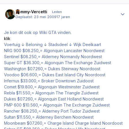
Author stats
Tommy-Vercetti
Leden
Geplaatst:
23 mei 2009
17 jaren
Je kon dit ook op Wiki GTA vinden.
klik
Voertuig ↓ Beloning ↓ Stadsdeel ↓ Wijk Deelkaart
NRG 900 $08.250,= Algonquin Lancaster Noordwest
Sentinel $08.250,= Alderney Normandy Noordwest
Super GT $36.300,= Algonquin The Exchange Zuidwest
Washington $07.260,= Dukes Steinway Noordoost
Voodoo $06.600,= Dukes East Island City Noordoost
Infernus $33.000,= Broker Downtown Zuidoost
Comet $19.800,= Algonquin Westminster Zuidwest
Rebla $11.550,= Algonquin The Triangle Zuidwest
Dukes $07.260,= Algonquin East Holland Noordwest
PMP 600 $10.560,= Algonquin The Exchange Zuidwest
Rancher $08.250,= Alderney Port Tudor Zuidwest
Sultan $11.550,= Alderney Berchem Noordwest
Moonbeam $07.260,= Charge Island Charge Island Noordoost