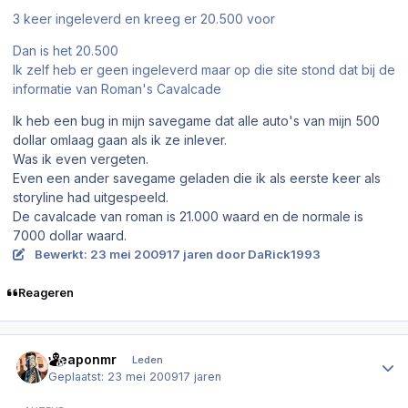
3 keer ingeleverd en kreeg er 20.500 voor
Dan is het 20.500
Ik zelf heb er geen ingeleverd maar op die site stond dat bij de
informatie van Roman's Cavalcade
Ik heb een bug in mijn savegame dat alle auto's van mijn 500
dollar omlaag gaan als ik ze inlever.
Was ik even vergeten.
Even een ander savegame geladen die ik als eerste keer als
storyline had uitgespeeld.
De cavalcade van roman is 21.000 waard en de normale is
7000 dollar waard.
Bewerkt:
23 mei 2009
17 jaren
door DaRick1993
Reageren
Author stats
weaponmr
Leden
Geplaatst:
23 mei 2009
17 jaren