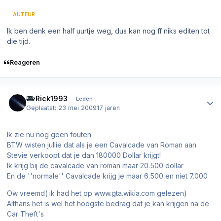
AUTEUR
Ik ben denk een half uurtje weg, dus kan nog ff niks editen tot
die tijd.
Reageren
Author stats
DaRick1993
Leden
Geplaatst:
23 mei 2009
17 jaren
Ik zie nu nog geen fouten
BTW wisten jullie dat als je een Cavalcade van Roman aan
Stevie verkoopt dat je dan 180000 Dollar krijgt!
Ik krijg bij de cavalcade van roman maar 20.500 dollar
En de ''normale'' Cavalcade krijg je maar 6.500 en niet 7.000
Ow vreemd( ik had het op www.gta.wikia.com gelezen)
Althans het is wel het hoogste bedrag dat je kan krijgen na de
Car Theft's