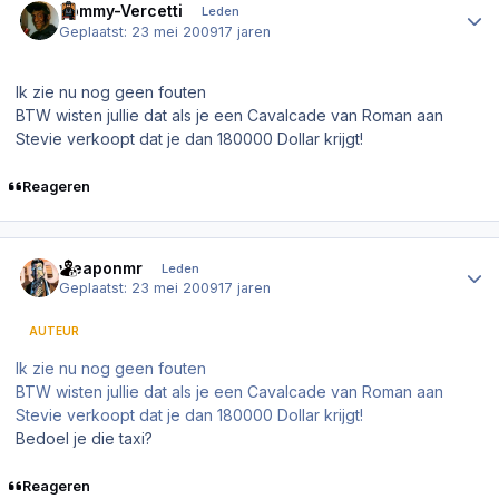
Tommy-Vercetti
Leden
Geplaatst:
23 mei 2009
17 jaren
Ik zie nu nog geen fouten
BTW wisten jullie dat als je een Cavalcade van Roman aan
Stevie verkoopt dat je dan 180000 Dollar krijgt!
Reageren
Author stats
weaponmr
Leden
Geplaatst:
23 mei 2009
17 jaren
AUTEUR
Ik zie nu nog geen fouten
BTW wisten jullie dat als je een Cavalcade van Roman aan
Stevie verkoopt dat je dan 180000 Dollar krijgt!
Bedoel je die taxi?
Reageren