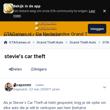
Skip to content
Bekijk in de app
×
Een betere weg om onze GTA community te volgen.
Leer
Sl
meer
.
Inloggen
GTAGames.nl - De Nederlandse Grand Theft Auto
De Nederlandse Grand Theft Auto website!
GTAGames.nl
Grand Theft Auto
Grand Theft Auto
GTA 
stevie's car theft
Delen
Volgers
Author stats
weaponmr
Leden
Geplaatst:
23 mei 2009
17 jaren
Als je Stevie's Car Theft uit hebt gespeeld, krijg je de optie om
elke auto die je wilt te verkopen aan hem (behalve