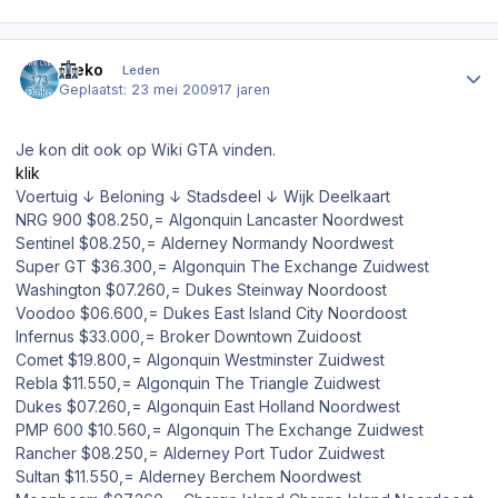
Author stats
Dieko
Leden
Geplaatst:
23 mei 2009
17 jaren
Je kon dit ook op Wiki GTA vinden.
klik
Voertuig ↓ Beloning ↓ Stadsdeel ↓ Wijk Deelkaart
NRG 900 $08.250,= Algonquin Lancaster Noordwest
Sentinel $08.250,= Alderney Normandy Noordwest
Super GT $36.300,= Algonquin The Exchange Zuidwest
Washington $07.260,= Dukes Steinway Noordoost
Voodoo $06.600,= Dukes East Island City Noordoost
Infernus $33.000,= Broker Downtown Zuidoost
Comet $19.800,= Algonquin Westminster Zuidwest
Rebla $11.550,= Algonquin The Triangle Zuidwest
Dukes $07.260,= Algonquin East Holland Noordwest
PMP 600 $10.560,= Algonquin The Exchange Zuidwest
Rancher $08.250,= Alderney Port Tudor Zuidwest
Sultan $11.550,= Alderney Berchem Noordwest