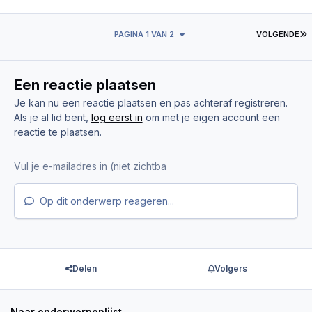
L
PAGINA 1 VAN 2
VOLGENDE
Een reactie plaatsen
Je kan nu een reactie plaatsen en pas achteraf registreren.
Als je al lid bent,
log eerst in
om met je eigen account een
reactie te plaatsen.
Op dit onderwerp reageren...
Delen
Volgers
Naar onderwerpenlijst