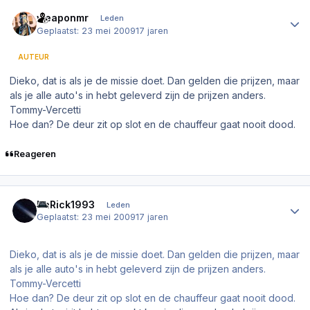
Author stats
weaponmr
Leden
Geplaatst:
23 mei 2009
17 jaren
AUTEUR
Dieko, dat is als je de missie doet. Dan gelden die prijzen, maar
als je alle auto's in hebt geleverd zijn de prijzen anders.
Tommy-Vercetti
Hoe dan? De deur zit op slot en de chauffeur gaat nooit dood.
Reageren
Author stats
DaRick1993
Leden
Geplaatst:
23 mei 2009
17 jaren
Dieko, dat is als je de missie doet. Dan gelden die prijzen, maar
als je alle auto's in hebt geleverd zijn de prijzen anders.
Tommy-Vercetti
Hoe dan? De deur zit op slot en de chauffeur gaat nooit dood.