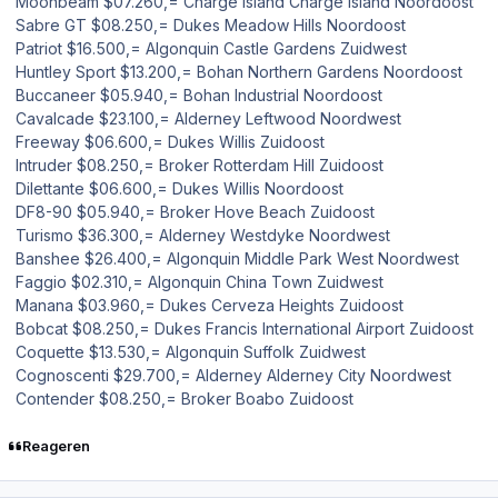
Moonbeam $07.260,= Charge Island Charge Island Noordoost
Sabre GT $08.250,= Dukes Meadow Hills Noordoost
Patriot $16.500,= Algonquin Castle Gardens Zuidwest
Huntley Sport $13.200,= Bohan Northern Gardens Noordoost
Buccaneer $05.940,= Bohan Industrial Noordoost
Cavalcade $23.100,= Alderney Leftwood Noordwest
Freeway $06.600,= Dukes Willis Zuidoost
Intruder $08.250,= Broker Rotterdam Hill Zuidoost
Dilettante $06.600,= Dukes Willis Noordoost
DF8-90 $05.940,= Broker Hove Beach Zuidoost
Turismo $36.300,= Alderney Westdyke Noordwest
Banshee $26.400,= Algonquin Middle Park West Noordwest
Faggio $02.310,= Algonquin China Town Zuidwest
Manana $03.960,= Dukes Cerveza Heights Zuidoost
Bobcat $08.250,= Dukes Francis International Airport Zuidoost
Coquette $13.530,= Algonquin Suffolk Zuidwest
Cognoscenti $29.700,= Alderney Alderney City Noordwest
Contender $08.250,= Broker Boabo Zuidoost
Reageren