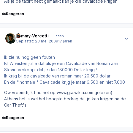
Als je de taxirit hebt gemaakt kan je die cavalcade krijgen.
Reageren
Author stats
Tommy-Vercetti
Leden
Geplaatst:
23 mei 2009
17 jaren
Ik zie nu nog geen fouten
BTW wisten jullie dat als je een Cavalcade van Roman aan
Stevie verkoopt dat je dan 180000 Dollar krijgt!
Ik krijg bij de cavalcade van roman maar 20.500 dollar
En de ''normale'' Cavalcade krijg je maar 6.500 en niet 7.000
Ow vreemd( ik had het op www.gta.wikia.com gelezen)
Althans het is wel het hoogste bedrag dat je kan krijgen na de
Car Theft's
Reageren