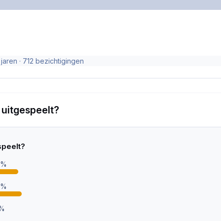
 jaren
· 712 bezichtigingen
 uitgespeelt?
speelt?
6%
7%
1%