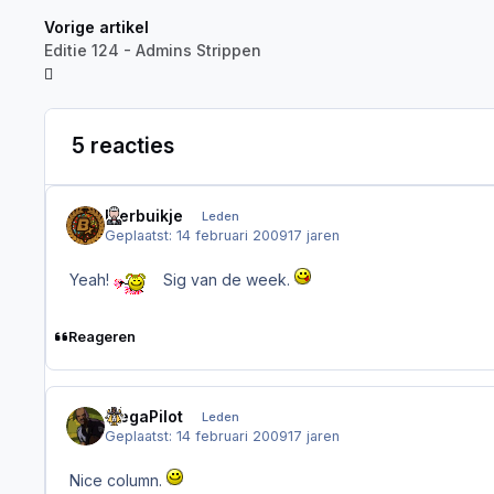
Vorige artikel
Editie 124 - Admins Strippen
5 reacties
Bierbuikje
Leden
Geplaatst:
14 februari 2009
17 jaren
Yeah!
Sig van de week.
Reageren
MegaPilot
Leden
Geplaatst:
14 februari 2009
17 jaren
Nice column.