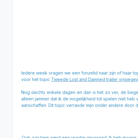
Iedere week vragen we een forumlid naar zijn of haar 
voor het topic
Tweede Lost and Damned trailer vrijgege
Nog slechts enkele dagen en dan is het zo ver, de begee
alleen jammer dat ik de mogelijkheid tot spelen niet heb
aanschaffen. Dit topic verrasde mijn onder andere door d
Ook aan hem werd een reactie gevraagd:
Ik heb ervoor