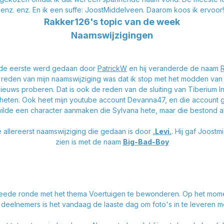
enz. enz. En ik een suffe: JoostMiddelveen. Daarom koos ik ervoor!
Rakker126's topic van de week
Naamswijzigingen
, de eerste werd gedaan door
PatrickW
en hij veranderde de naam
 reden van mijn naamswijziging was dat ik stop met het modden v
ieuws proberen. Dat is ook de reden van de sluiting van Tiberium I
a heten. Ook heet mijn youtube account Devanna47, en die account g
 wilde een character aanmaken die Sylvana hete, maar die bestond al
 allereerst naamswijziging die gedaan is door
.Levi.
. Hij gaf Joost
zien is met de naam
Big-Bad-Boy
eede ronde met het thema Voertuigen te bewonderen. Op het moment 
de deelnemers is het vandaag de laaste dag om foto's in te leveren m