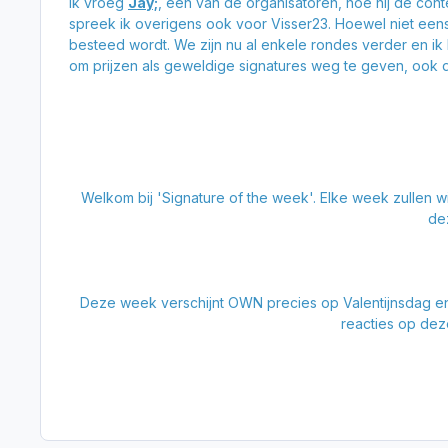
Ik vroeg
Jay;
, een van de organisatoren, hoe hij de conte
spreek ik overigens ook voor Visser23. Hoewel niet eens 
besteed wordt. We zijn nu al enkele rondes verder en ik
om prijzen als geweldige signatures weg te geven, ook d
Welkom bij 'Signature of the week'. Elke week zullen w
dez
Deze week verschijnt OWN precies op Valentijnsdag en e
reacties op deze