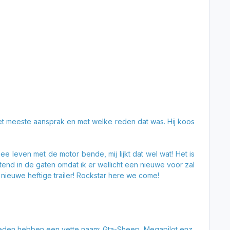
t meeste aansprak en met welke reden dat was. Hij koos
 leven met de motor bende, mij lijkt dat wel wat! Het is
tend in de gaten omdat ik er wellicht een nieuwe voor zal
 nieuwe heftige trailer! Rockstar here we come!
eden hebben een vette naam: Gta-Sheep, Megapilot enz.