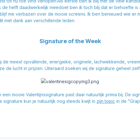
st tot nu toe vind verlopen:
Als eerste ben ik blij met de vele ka
de helft daadwerkelijk meedoet ben ik toch blij dat er behoefte is
 blijf me verbazen over de mooie screens. Ik ben benieuwd wie er 
it met dank aan verschillende leden.
Signature of the Week
ij de meest opvallende, energieke, originele, lachwekkende, vreemd
e de lucht in prijzen. Uiteraard zoeken wij de signature geheel zelf 
en mooie Valentijnssignature past daar natuurlijk prima bij. De sig
 signature kun je natuurlijk nog steeds kwijt in
zijn topic
in de "Gra