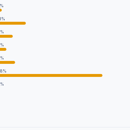
2%
13%
7%
4%
8%
48%
0%