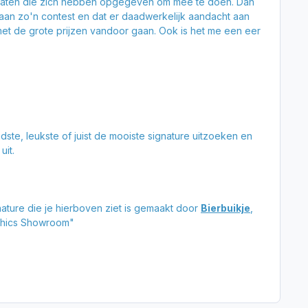
ndidaten die zich hebben opgegeven om mee te doen. Dan
 aan zo'n contest en dat er daadwerkelijk aandacht aan
met de grote prijzen vandoor gaan. Ook is het me een eer
ste, leukste of juist de mooiste signature uitzoeken en
uit.
nature die je hierboven ziet is gemaakt door
Bierbuikje
,
phics Showroom"