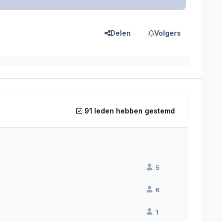
Delen
Volgers
91 leden hebben gestemd
5
6
1