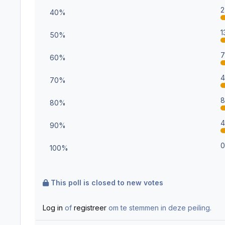
40%
50%
60%
70%
80%
90%
100%
This poll is closed to new votes
Log in
of
registreer
om te stemmen in deze peiling.