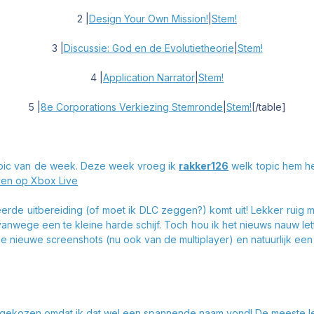
2
|
Design Your Own Mission!
|
Stem!
3
|
Discussie: God en de Evolutietheorie
|
Stem!
4
|
Application Narrator
|
Stem!
5
|
8e Corporations Verkiezing Stemronde
|
Stem!
[/table]
topic van de week. Deze week vroeg ik
rakker126
welk topic hem he
ven op Xbox Live
rde uitbereiding (of moet ik DLC zeggen?) komt uit! Lekker ruig mee
 vanwege een te kleine harde schijf. Toch hou ik het nieuws nauw let
e nieuwe screenshots (nu ook van de multiplayer) en natuurlijk een
 gekozen omdat ik dat wel een spannende naam vond! De meeste l