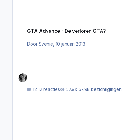
GTA Advance - De verloren GTA?
GTA Advance - De verloren GTA?
Door
Svenie
,
10 januari 2013
12 reacties
57.9k bezichtigingen
Gta Advance aanvraag