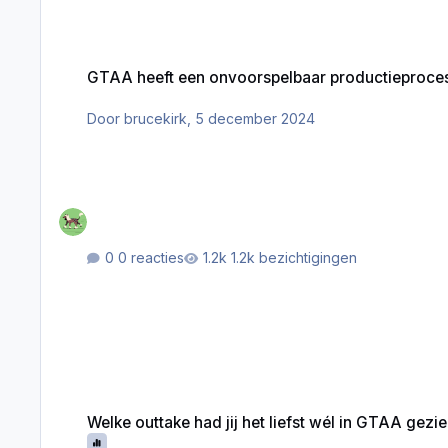
GTAA heeft een onvoorspelbaar productieproces doorgemaa
GTAA heeft een onvoorspelbaar productieproce
Door
brucekirk
,
5 december 2024
0 reacties
1.2k bezichtigingen
Welke outtake had jij het liefst wél in GTAA gezien?
Welke outtake had jij het liefst wél in GTAA gezi