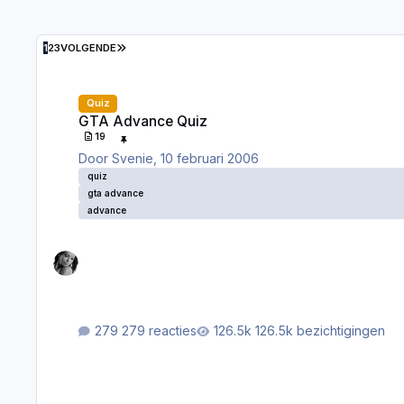
LAATSTE PAGINA
1
2
3
VOLGENDE
GTA Advance Quiz
Quiz
GTA Advance Quiz
19
Door
Svenie
,
10 februari 2006
quiz
gta advance
advance
279 reacties
126.5k bezichtigingen