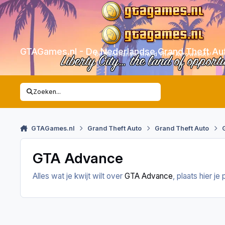
Skip to content
GTAGames.nl - De Nederlandse Grand Theft Au
De Nederlandse Grand Theft Auto website!
Liberty City… the land of opport
Zoeken...
GTAGames.nl
Grand Theft Auto
Grand Theft Auto
GTA Advance
Alles wat je kwijt wilt over
GTA Advance
, plaats hier je