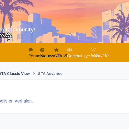
to Community!
unity
Forum
Nieuws
GTA VI
Community
WikiGTA
GTA Classic View
GTA Advance
 polls en verhalen.