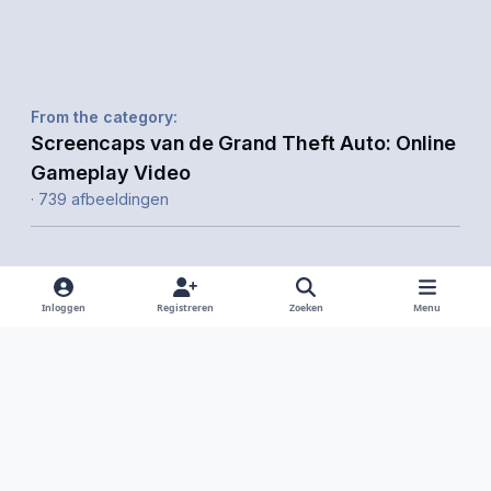
From the category:
Screencaps van de Grand Theft Auto: Online
Gameplay Video
· 739 afbeeldingen
Inloggen
Registreren
Zoeken
Menu
Delen
Volgers
Light Mode
Dark Mode
System Preference
f
i
x
y
d
a
n
o
i