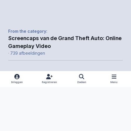
From the category:
Screencaps van de Grand Theft Auto: Online
Gameplay Video
· 739 afbeeldingen
Inloggen
Registreren
Zoeken
Menu
Delen
Volgers
Light Mode
Dark Mode
System Preference
f
i
x
y
d
a
n
o
i