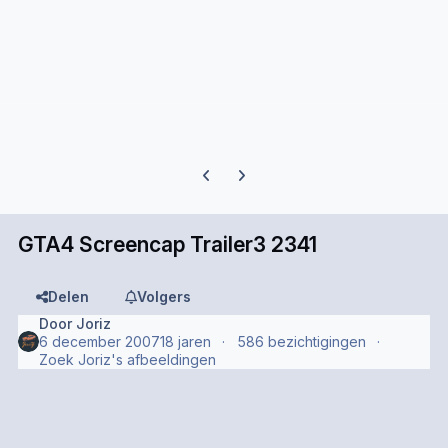
Previous carousel slide
Next carousel slide
GTA4 Screencap Trailer3 2341
Delen
Volgers
Door
Joriz
6 december 2007
18 jaren
586 bezichtigingen
Zoek Joriz's afbeeldingen