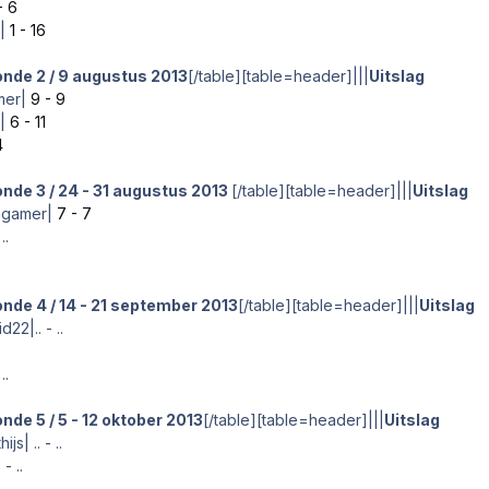
- 6
|
1 - 16
nde 2 / 9 augustus 2013
[/table][table=header]|||
Uitslag
mer|
9 - 9
|
6 - 11
4
nde 3 / 24 - 31 augustus 2013
[/table][table=header]|||
Uitslag
tagamer|
7 - 7
..
nde 4 / 14 - 21 september 2013
[/table][table=header]|||
Uitslag
2|.. - ..
..
nde 5 / 5 - 12 oktober 2013
[/table][table=header]|||
Uitslag
s| .. - ..
- ..