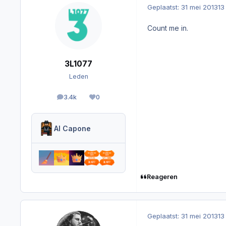
Geplaatst:
31 mei 2013
13
Count me in.
3L1077
Leden
3.4k
0
berichten
Reputation
Al Capone
Reageren
Geplaatst:
31 mei 2013
13