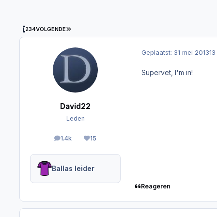
LAATSTE PAGINA
1
2
3
4
VOLGENDE
Geplaatst:
31 mei 2013
13
Supervet, I'm in!
David22
Leden
1.4k
15
berichten
Reputation
Ballas leider
Reageren