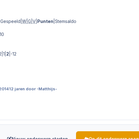
|Gespeeld|
W
|
G
|
V
|
Punten
|Stemsaldo
-10
|1|
2
|-12
 2014
12 jaren
door -Matthijs-
Nieuw onderwerp starten
Op dit onderwerp rea