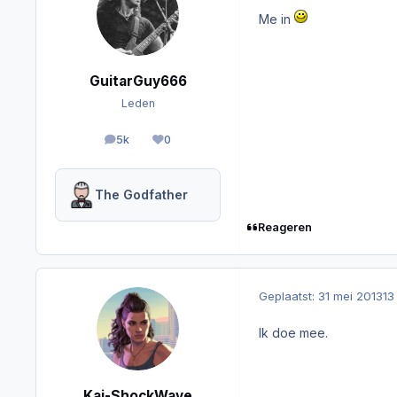
Me in
GuitarGuy666
Leden
5k
0
berichten
Reputation
The Godfather
Reageren
Geplaatst:
31 mei 2013
13
Ik doe mee.
Kai-ShockWave