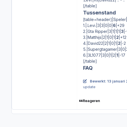
[/table]
Tussenstand
[table=header]|Speler
1.|.Levi.|3|3|0|0|
6
|+29
2.|Gta Ripper|3|1|1|1|
3
|
3.|Matthijs|2|1|0|1|
2
|+12
4.|David22|2|1|0|1|
2
|-2
5.|Supergtagamer|3|0|2
6.|3L1077|3|0|1|2|
1
|-17
[/table]
FAQ
Bewerkt:
13 januari
update
Reageren