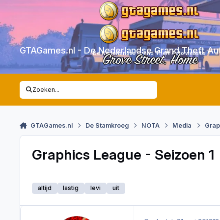
Skip to content
GTAGames.nl - De Nederlandse Grand Theft Au
De Nederlandse Grand Theft Auto website!
Grove Street. Home
Zoeken...
GTAGames.nl
De Stamkroeg
NOTA
Media
Grap
Graphics League - Seizoen 1
altijd
lastig
levi
uit