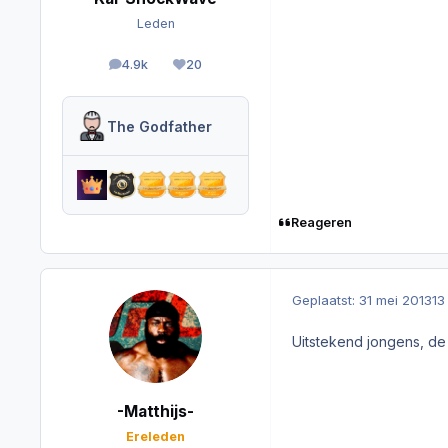
Leden
4.9k
20
berichten
Reputation
The Godfather
Reageren
Geplaatst:
31 mei 2013
13
Uitstekend jongens, de 
-Matthijs-
Ereleden