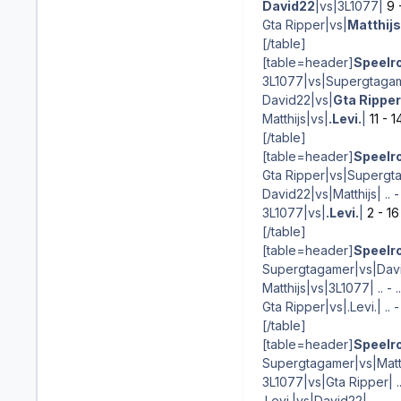
David22
|vs|3L1077|
9 
Gta Ripper|vs|
Matthijs
[/table]
[table=header]
Speelro
3L1077|vs|Supergtaga
David22|vs|
Gta Ripper
Matthijs|vs|
.Levi.
|
11 - 1
[/table]
[table=header]
Speelro
Gta Ripper|vs|Superg
David22|vs|Matthijs| .. - 
3L1077|vs|
.Levi.
|
2 - 16
[/table]
[table=header]
Speelro
Supergtagamer|vs|David2
Matthijs|vs|3L1077| .. - ..
Gta Ripper|vs|.Levi.| .. - 
[/table]
[table=header]
Speelro
Supergtagamer|vs|Matthij
3L1077|vs|Gta Ripper| .. 
.Levi.|vs|David22| .. - ..