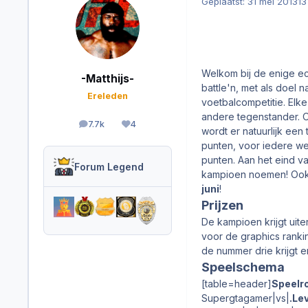
Geplaatst:
31 mei 2013
13
Welkom bij de enige ec
-Matthijs-
battle'n, met als doel 
Ereleden
voetbalcompetitie. Elk
andere tegenstander. 
7.7k
4
berichten
Reputation
wordt er natuurlijk een
punten, voor iedere weds
punten. Aan het eind v
Forum Legend
kampioen noemen! Ook
juni
!
Prijzen
De kampioen krijgt uit
voor de graphics ranki
de nummer drie krijgt e
Speelschema
[table=header]
Speelro
Supergtagamer|vs|
.Lev