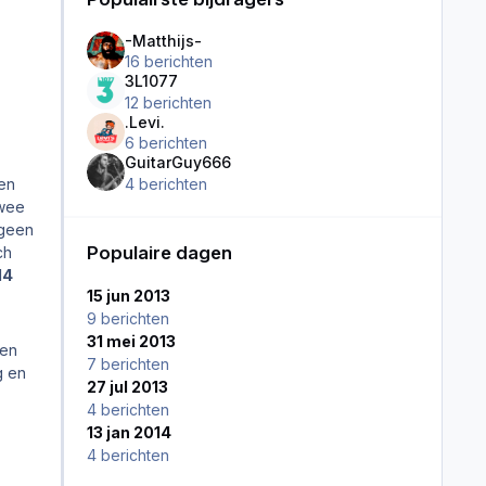
-Matthijs-
16 berichten
3L1077
12 berichten
.Levi.
6 berichten
GuitarGuy666
4 berichten
en
twee
 geen
Populaire dagen
ch
14
15 jun 2013
9 berichten
31 mei 2013
ten
7 berichten
g en
27 jul 2013
4 berichten
13 jan 2014
4 berichten