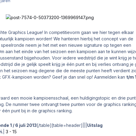
 jaren
hte Graphics League! In competitievorm gaan we hier tegen elkaar
natuurlijk kampioen worden! We hanteren hierbij het concept van de
e speelronde neem je het met een nieuwe signature op tegen een
Om aan het einde van het seizoen een kampioen aan te kunnen wijz
 tussenstand bijgehouden. Voor iedere wedstrijd die je wint krijg je 
trijd die je gelijk speelt krijg je één punt en bij verlies ontvang je
an het seizoen mag degene die de meeste punten heeft verdient zi
 GFX-kampioen worden? Geef je dan snel op! Aanmelden kan
t/m 
eraard een mooie kampioensschaal, een huldigingstopic en drie pun
ng. De nummer twee ontvangt twee punten voor de graphics rankin
r één punt bij in de graphics ranking.
nde 1 / 6 juli 2013
[/table][table=header]|||
Uitslag
i.
|
3 - 15