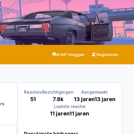
Al lid? Inloggen
Registreren
Reacties
Bezichtigingen
Aangemaakt
51
7.8k
13 jaren
13 jaren
rs
Laatste reactie
11 jaren
11 jaren
Populairste bijdragers